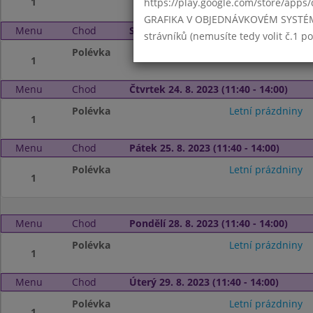
1
https://play.google.com/store/apps/
GRAFIKA V OBJEDNÁVKOVÉM SYSTÉMU -
Menu
Chod
Středa 23. 8. 2023 (11:40 - 14:00)
strávníků (nemusíte tedy volit č.1 
Polévka
Letní prázdniny
1
Menu
Chod
Čtvrtek 24. 8. 2023 (11:40 - 14:00)
Polévka
Letní prázdniny
1
Menu
Chod
Pátek 25. 8. 2023 (11:40 - 14:00)
Polévka
Letní prázdniny
1
Menu
Chod
Pondělí 28. 8. 2023 (11:40 - 14:00)
Polévka
Letní prázdniny
1
Menu
Chod
Úterý 29. 8. 2023 (11:40 - 14:00)
Polévka
Letní prázdniny
1