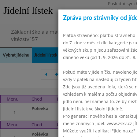
Poslední sync
Jídelní lístek
Pátek 3.7.2026
Zpráva pro strávníky od jíd
Omezení obje
Základní škola a mateřská škola Chodov, Praha 4, K
Platba stravného: platbu stravného n
vítězství 57
do 7. dne v měsíci dle kategorie (sk
věkových skupin jsou zařazováni žác
Vybrat jídelnu
Jídelní lístek
Historie
Kontakty a informace
Doch
daného věku (od 1. 9. 2026 do 31. 8.
Pokud máte v jídelníčku navoleno jídlo
Červen 2023
Červenec 20
vždy v pátek na následující týden htt
Zde jsou již uvedena jídla, která se
vzhledem k malému počtu objednávek
Menu
Chod
Pondělí 21. 8. 2023 (11:40 - 14:00)
jídlo není, neznamená to, že by nezby
Polévka
Letní prázdniny
jídelní lístek ve školní jídelně.
1
Pro generaci nového hesla kontaktujt
méně známých jídel: www.zskv.cz JÍ
Menu
Chod
Úterý 22. 8. 2023 (11:40 - 14:00)
Můžete využít i aplikaci "Jidelna.cz"
Polévka
Letní prázdniny