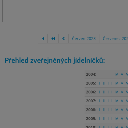
Červen 2023
Červenec 20
Přehled zveřejněných jídelníčků:
2004:
IV
V
V
2005:
I
II
III
IV
V
V
2006:
I
II
III
IV
V
V
2007:
I
II
III
IV
V
V
2008:
I
II
III
IV
V
V
2009:
I
II
III
IV
V
V
2010:
I
II
III
IV
V
V