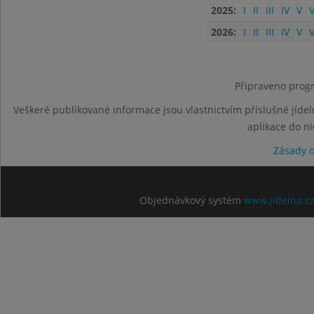
2025:
I
II
III
IV
V
V
2026:
I
II
III
IV
V
V
Připraveno progr
Veškeré publikované informace jsou vlastnictvím příslušné jídel
aplikace do n
Zásady 
Objednávkový systém
www.jidelna.c