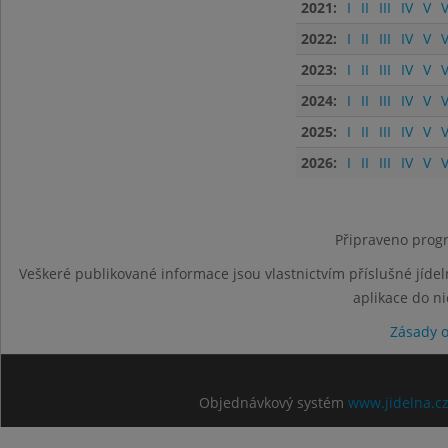
2021:
I
II
III
IV
V
V
2022:
I
II
III
IV
V
V
2023:
I
II
III
IV
V
V
2024:
I
II
III
IV
V
V
2025:
I
II
III
IV
V
V
2026:
I
II
III
IV
V
V
Připraveno progr
Veškeré publikované informace jsou vlastnictvím příslušné jídel
aplikace do n
Zásady 
Objednávkový systém
www.jidelna.c