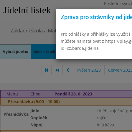
Poslední sync
Jídelní lístek
Pátek 7.8.2026
Zpráva pro strávníky od jíd
Omezení obje
Základní škola a Mateřská škola Město Libavá, přísp
Pro odhlášky a přihlášky lze využít i 
můžete nainstalovat z https://play.
id=cz.barda.jidelna
Vybrat jídelnu
Jídelní lístek
Historie
Kontakty a informace
Spot
Květen 2023
Červen 202
Menu
Chod
Pondělí 28. 8. 2023
Přesnídávka (9:00 - 10:00)
Jídlo
chléb, vaječná p
Přesnídávka
Doplněk
rajče
Nápoj
bílá káva