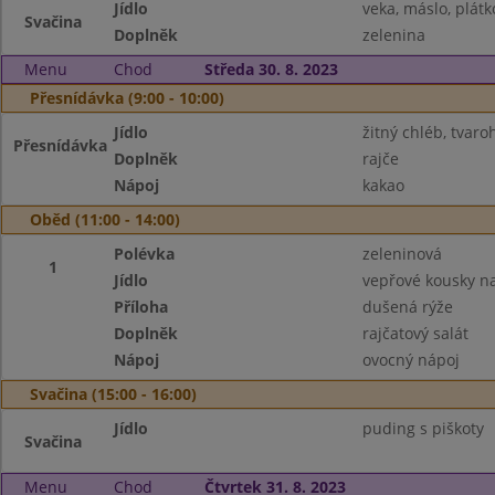
Jídlo
veka, máslo, plátk
Svačina
Doplněk
zelenina
Menu
Chod
Středa 30. 8. 2023
Přesnídávka (9:00 - 10:00)
Jídlo
žitný chléb, tvar
Přesnídávka
Doplněk
rajče
Nápoj
kakao
Oběd (11:00 - 14:00)
Polévka
zeleninová
1
Jídlo
vepřové kousky n
Příloha
dušená rýže
Doplněk
rajčatový salát
Nápoj
ovocný nápoj
Svačina (15:00 - 16:00)
Jídlo
puding s piškoty
Svačina
Menu
Chod
Čtvrtek 31. 8. 2023