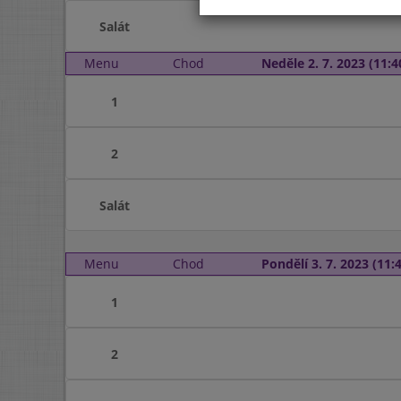
Salát
Menu
Chod
Neděle 2. 7. 2023 (11:4
1
2
Salát
Menu
Chod
Pondělí 3. 7. 2023 (11:4
1
2