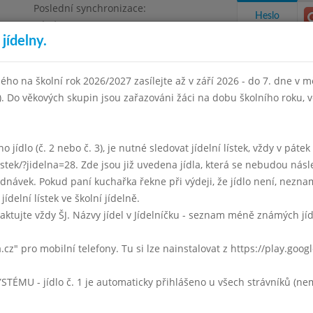
Poslední synchronizace:
Heslo
Pátek 3.7.2026 12:21
jídelny.
Omezení objednávek
ha 4, Květnového vítězství 57
ého na školní rok 2026/2027 zasílejte až v září 2026 - do 7. dne v mě
I). Do věkových skupin jsou zařazováni žáci na dobu školního roku,
takty a informace
Docházka
Aktivity
 jídlo (č. 2 nebo č. 3), je nutné sledovat jídelní lístek, vždy v páte
listek/?jidelna=28. Zde jsou již uvedena jídla, která se nebudou násl
ten 2023
Červen 2023
Červenec 2023
Srpen 2023
Září 
ávek. Pokud paní kuchařka řekne při výdeji, že jídlo není, neznam
jídelní lístek ve školní jídelně.
Týden 26
aktujte vždy ŠJ. Názvy jídel v Jídelníčku - seznam méně známých jí
0 - 14:00)
a.cz" pro mobilní telefony. Tu si lze nainstalovat z https://play.goo
U - jídlo č. 1 je automaticky přihlášeno u všech strávníků (nemu