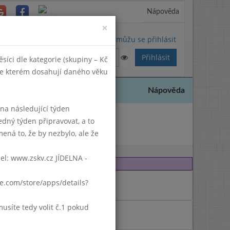
Nápověda
Close
×
Nemůžu se přihlásit
síci dle kategorie (skupiny – Kč
 ve kterém dosahují daného věku
Nápověda
k na následující týden
edný týden připravovat, a to
2023
ená to, že by nezbylo, ale že
del: www.zskv.cz JÍDELNA -
gle.com/store/apps/details?
síte tedy volit č.1 pokud