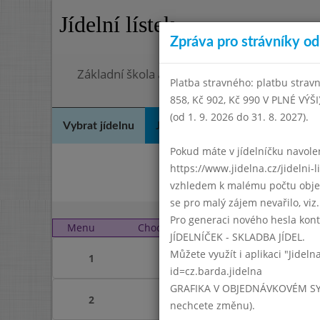
Jídelní lístek
Zpráva pro strávníky od 
Základní škola a mateřská škola Chodov, Pra
Platba stravného: platbu stravn
858, Kč 902, Kč 990 V PLNÉ VÝŠ
(od 1. 9. 2026 do 31. 8. 2027).
Vybrat jídelnu
Jídelní lístek
Historie
Kon
Pokud máte v jídelníčku navoleno
https://www.jidelna.cz/jidelni-
Kvě
vzhledem k malému počtu objedn
se pro malý zájem nevařilo, viz. 
Pro generaci nového hesla kont
Menu
Chod
Sobota 1. 7. 2023 (11:4
JÍDELNÍČEK - SKLADBA JÍDEL.
Můžete využít i aplikaci "Jideln
1
id=cz.barda.jidelna
GRAFIKA V OBJEDNÁVKOVÉM SYSTÉM
2
nechcete změnu).