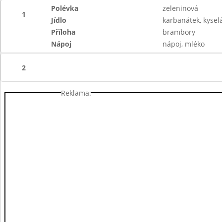
Polévka
zeleninová
1
Jídlo
karbanátek, kysel
Příloha
brambory
Nápoj
nápoj, mléko
2
Reklama: