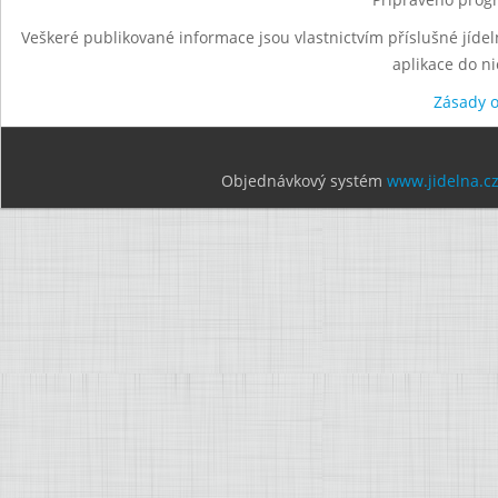
Veškeré publikované informace jsou vlastnictvím příslušné jídel
aplikace do n
Zásady 
Objednávkový systém
www.jidelna.c