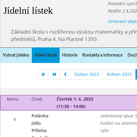
Poslední sync
Jídelní lístek
Neděle 2.8.20
Omezení obje
Základní škola s rozšířenou výukou matematiky a př
předmětů, Praha 4, Na Planině 1393
Vybrat jídelnu
Jídelní lístek
Historie
Kontakty a informace
Doch
Duben 2023
Květen 2023
Menu
Chod
Čtvrtek 1. 6. 2023
(11:30 - 14:00)
Polévka
zeleninový vývar 
1
Jídlo
hovězí na zelenin
Příloha
rýže