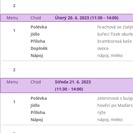
2
Menu
Chod
Úterý 20. 6. 2023 (11:30 - 14:00)
Polévka
hrachová se zlat
1
Jídlo
kuřecí řízek okurk
Příloha
bramborová kaše
Doplněk
ovoce
Nápoj
nápoj, mléko
2
Menu
Chod
Středa 21. 6. 2023
(11:30 - 14:00)
Polévka
zeleninová s bul
1
Jídlo
hovězí po Maďars
Příloha
rýže
Nápoj
nápoj, mléko