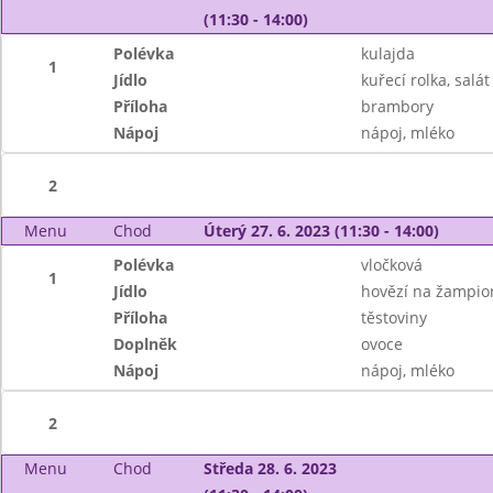
(11:30 - 14:00)
Polévka
kulajda
1
Jídlo
kuřecí rolka, salát
Příloha
brambory
Nápoj
nápoj, mléko
2
Menu
Chod
Úterý 27. 6. 2023 (11:30 - 14:00)
Polévka
vločková
1
Jídlo
hovězí na žampio
Příloha
těstoviny
Doplněk
ovoce
Nápoj
nápoj, mléko
2
Menu
Chod
Středa 28. 6. 2023