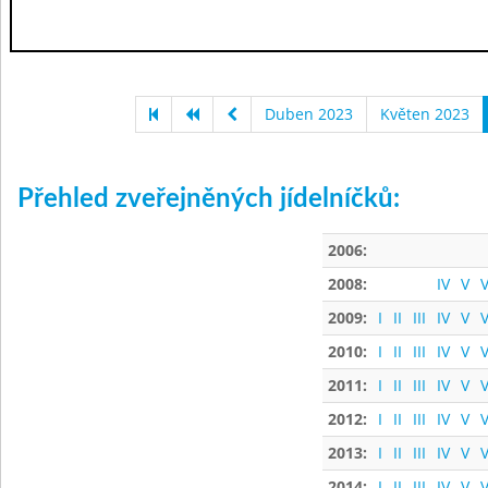
Duben 2023
Květen 2023
Přehled zveřejněných jídelníčků:
2006:
2008:
IV
V
V
2009:
I
II
III
IV
V
V
2010:
I
II
III
IV
V
V
2011:
I
II
III
IV
V
V
2012:
I
II
III
IV
V
V
2013:
I
II
III
IV
V
V
2014:
I
II
III
IV
V
V