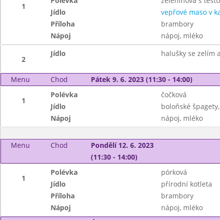
Polévka
zeleninová s těst
1
Jídlo
vepřové maso v k
Příloha
brambory
Nápoj
nápoj, mléko
Jídlo
halušky se zelím 
2
Menu
Chod
Pátek 9. 6. 2023 (11:30 - 14:00)
Polévka
čočková
1
Jídlo
boloňské špagety,
Nápoj
nápoj, mléko
Menu
Chod
Pondělí 12. 6. 2023
(11:30 - 14:00)
Polévka
pórková
1
Jídlo
přírodní kotleta
Příloha
brambory
Nápoj
nápoj, mléko