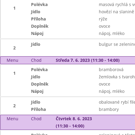
Polévka
masová rychlá s v
1
Jídlo
hovězí na slanině
Příloha
rýže
Doplněk
ovoce
Nápoj
nápoj, mléko
Jídlo
bulgur se zelenin
2
Menu
Chod
Středa 7. 6. 2023 (11:30 - 14:00)
Polévka
bramborová
1
Jídlo
žemlovka s tvaroh
Doplněk
ovoce
Nápoj
nápoj, mléko
Jídlo
obalované rybí fil
2
Příloha
brambory
Menu
Chod
Čtvrtek 8. 6. 2023
(11:30 - 14:00)