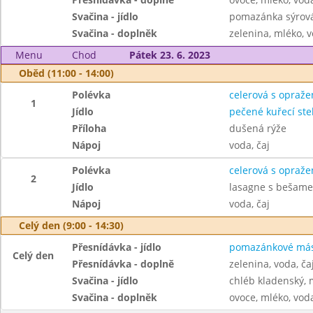
Svačina - jídlo
pomazánka sýrová 
Svačina - doplněk
zelenina, mléko, v
Menu
Chod
Pátek 23. 6. 2023
Oběd (11:00 - 14:00)
Polévka
celerová s opraž
1
Jídlo
pečené kuřecí st
Příloha
dušená rýže
Nápoj
voda, čaj
Polévka
celerová s opraž
2
Jídlo
lasagne s bešam
Nápoj
voda, čaj
Celý den (9:00 - 14:30)
Přesnídávka - jídlo
pomazánkové másl
Celý den
Přesnídávka - doplně
zelenina, voda, ča
Svačina - jídlo
chléb kladenský,
Svačina - doplněk
ovoce, mléko, voda