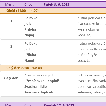
Menu
Chod
Pátek 9. 6. 2023
Oběd (11:00 - 14:00)
Polévka
hutná polévka z č
1
Jídlo
francouzké bram
Příloha
kyselá okurka
Nápoj
voda, čaj
Polévka
hutná polévka z č
2
Jídlo
hovězí nudličky n
Příloha
dušená rýže
Nápoj
voda, čaj
Celý den (9:00 - 14:30)
Přesnídávka - jídlo
ochucené máslo, r
Celý den
Přesnídávka - doplně
ovoce, mléko, voda
Svačina - jídlo
pomazánka patifu,
Svačina - doplněk
zelenina, mléko, v
Menu
Chod
Pondělí 12. 6. 2023