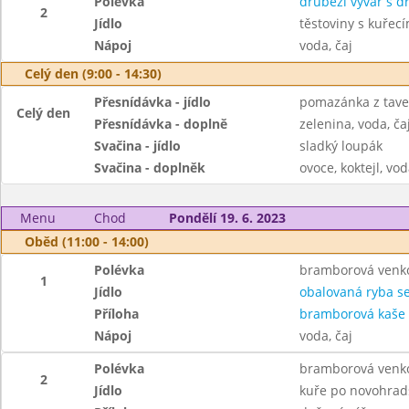
Polévka
drůbeží vývar s 
2
Jídlo
těstoviny s kuře
Nápoj
voda, čaj
Celý den (9:00 - 14:30)
Přesnídávka - jídlo
pomazánka z taven
Celý den
Přesnídávka - doplně
zelenina, voda, ča
Svačina - jídlo
sladký loupák
Svačina - doplněk
ovoce, koktejl, vod
Menu
Chod
Pondělí 19. 6. 2023
Oběd (11:00 - 14:00)
Polévka
bramborová venk
1
Jídlo
obalovaná ryba s
Příloha
bramborová kaše
Nápoj
voda, čaj
Polévka
bramborová venk
2
Jídlo
kuře po novohrad