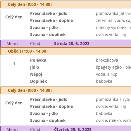
Celý den (9:00 - 14:30)
Přesnídávka - jídlo
pomazánka játrov
Celý den
Přesnídávka - doplně
zelenina, voda, ča
Svačina - jídlo
mléčný výrobek, p
Svačina - doplněk
ovoce, voda, čaj
Menu
Chod
Středa 28. 6. 2023
Oběd (11:00 - 14:00)
Polévka
brokolicová
1
Jídlo
špagety aglio - oli
Nápoj
voda, sirup
Doplněk
bábovka
Celý den (9:00 - 14:30)
Přesnídávka - jídlo
pomazánka z rybíh
Celý den
Přesnídávka - doplně
ovoce, voda, čaj
Svačina - jídlo
bábovka
Svačina - doplněk
ovoce, mléko, voda
Menu
Chod
Čtvrtek 29. 6. 2023