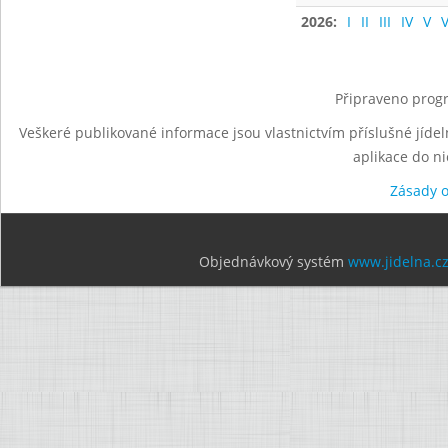
2026:
I
II
III
IV
V
V
Připraveno progr
Veškeré publikované informace jsou vlastnictvím příslušné jídel
aplikace do n
Zásady 
Objednávkový systém
www.jidelna.c