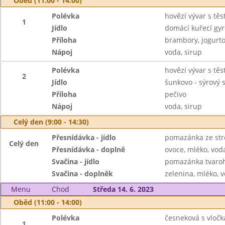
Oběd (11:00 - 14:00)
Polévka
hovězí vývar s tě
1
Jídlo
domácí kuřecí gyr
Příloha
brambory, jogurto
Nápoj
voda, sirup
Polévka
hovězí vývar s tě
2
Jídlo
šunkovo - sýrový s
Příloha
pečivo
Nápoj
voda, sirup
Celý den (9:00 - 14:30)
Přesnídávka - jídlo
pomazánka ze str
Celý den
Přesnídávka - doplně
ovoce, mléko, voda
Svačina - jídlo
pomazánka tvaroho
Svačina - doplněk
zelenina, mléko, v
Menu
Chod
Středa 14. 6. 2023
Oběd (11:00 - 14:00)
Polévka
česneková s vloč
1