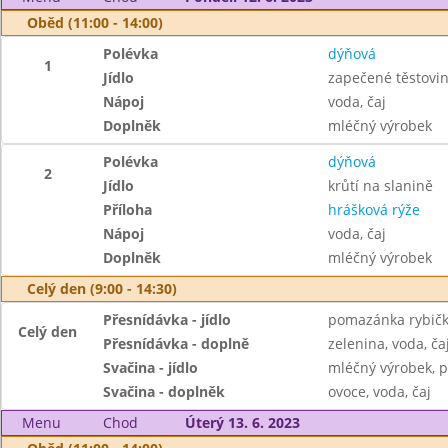
Oběd (11:00 - 14:00)
Polévka
dýňová
1
Jídlo
zapečené těstovi
Nápoj
voda, čaj
Doplněk
mléčný výrobek
Polévka
dýňová
2
Jídlo
krůtí na slanině
Příloha
hrášková rýže
Nápoj
voda, čaj
Doplněk
mléčný výrobek
Celý den (9:00 - 14:30)
Přesnídávka - jídlo
pomazánka rybičk
Celý den
Přesnídávka - doplně
zelenina, voda, ča
Svačina - jídlo
mléčný výrobek, p
Svačina - doplněk
ovoce, voda, čaj
Menu
Chod
Úterý 13. 6. 2023