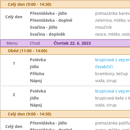
Celý den (9:00 - 14:30)
Přesnídávka - jídlo
pomazánka barevn
Celý den
Přesnídávka - doplně
zelenina, mléko, v
Svačina - jídlo
moučník
Svačina - doplněk
ovoce, mléko, voda
Menu
Chod
Čtvrtek 22. 6. 2023
Oběd (11:00 - 14:00)
Polévka
krupicová s vejce
1
Jídlo
čevabčiči
Příloha
brambory, kečup
Nápoj
voda, sirup
Polévka
krupicová s vejce
2
Jídlo
krupicová kaše s
Nápoj
voda, sirup
Celý den (9:00 - 14:30)
Přesnídávka - jídlo
pomazánka patifu,
Celý den
Přesnídávka - doplně
ovoce, mléko, voda