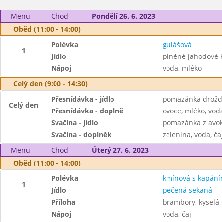
Menu
Chod
Pondělí 26. 6. 2023
Oběd (11:00 - 14:00)
Polévka
gulášová
1
Jídlo
plněné jahodové 
Nápoj
voda, mléko
Celý den (9:00 - 14:30)
Přesnídávka - jídlo
pomazánka drožďo
Celý den
Přesnídávka - doplně
ovoce, mléko, voda
Svačina - jídlo
pomazánka z avok
Svačina - doplněk
zelenina, voda, ča
Menu
Chod
Úterý 27. 6. 2023
Oběd (11:00 - 14:00)
Polévka
kmínová s kapán
1
Jídlo
pečená sekaná
Příloha
brambory, kyselá
Nápoj
voda, čaj