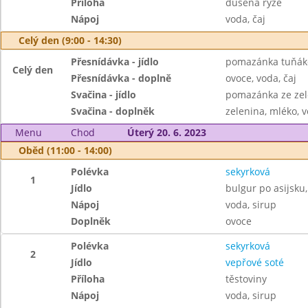
Příloha
dušená rýže
Nápoj
voda, čaj
Celý den (9:00 - 14:30)
Přesnídávka - jídlo
pomazánka tuňáko
Celý den
Přesnídávka - doplně
ovoce, voda, čaj
Svačina - jídlo
pomazánka ze zel
Svačina - doplněk
zelenina, mléko, v
Menu
Chod
Úterý 20. 6. 2023
Oběd (11:00 - 14:00)
Polévka
sekyrková
1
Jídlo
bulgur po asijsku
Nápoj
voda, sirup
Doplněk
ovoce
Polévka
sekyrková
2
Jídlo
vepřové soté
Příloha
těstoviny
Nápoj
voda, sirup