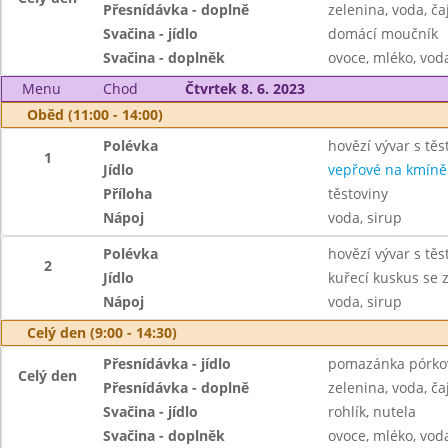
Přesnídávka - doplně
zelenina, voda, ča
Svačina - jídlo
domácí moučník
Svačina - doplněk
ovoce, mléko, voda
Menu
Chod
Čtvrtek 8. 6. 2023
Oběd (11:00 - 14:00)
Polévka
hovězí vývar s tě
1
Jídlo
vepřové na kmíně
Příloha
těstoviny
Nápoj
voda, sirup
Polévka
hovězí vývar s tě
2
Jídlo
kuřecí kuskus se 
Nápoj
voda, sirup
Celý den (9:00 - 14:30)
Přesnídávka - jídlo
pomazánka pórkov
Celý den
Přesnídávka - doplně
zelenina, voda, ča
Svačina - jídlo
rohlík, nutela
Svačina - doplněk
ovoce, mléko, voda