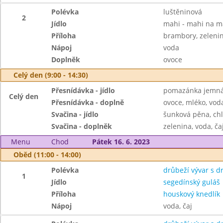
Polévka
luštěninová
2
Jídlo
mahi - mahi na m
Příloha
brambory, zeleni
Nápoj
voda
Doplněk
ovoce
Celý den (9:00 - 14:30)
Přesnídávka - jídlo
pomazánka jemná 
Celý den
Přesnídávka - doplně
ovoce, mléko, voda
Svačina - jídlo
šunková pěna, ch
Svačina - doplněk
zelenina, voda, ča
Menu
Chod
Pátek 16. 6. 2023
Oběd (11:00 - 14:00)
Polévka
drůbeží vývar s 
1
Jídlo
segedínský guláš
Příloha
houskový knedlík
Nápoj
voda, čaj