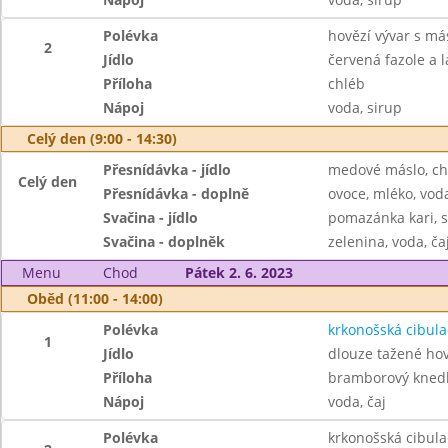
Polévka
hovězí vývar s má
2
Jídlo
červená fazole a l
Příloha
chléb
Nápoj
voda, sirup
Celý den (9:00 - 14:30)
Přesnídávka - jídlo
medové máslo, ch
Celý den
Přesnídávka - doplně
ovoce, mléko, voda
Svačina - jídlo
pomazánka kari, s
Svačina - doplněk
zelenina, voda, ča
Menu
Chod
Pátek 2. 6. 2023
Oběd (11:00 - 14:00)
Polévka
krkonošská cibula
1
Jídlo
dlouze tažené ho
Příloha
bramborový knedl
Nápoj
voda, čaj
Polévka
krkonošská cibula