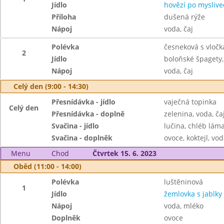
Jídlo
hovězí po myslive
Příloha
dušená rýže
Nápoj
voda, čaj
Polévka
česneková s vloč
2
Jídlo
boloňské špagety,
Nápoj
voda, čaj
Celý den (9:00 - 14:30)
Přesnídávka - jídlo
vaječná topinka
Celý den
Přesnídávka - doplně
zelenina, voda, ča
Svačina - jídlo
lučina, chléb lám
Svačina - doplněk
ovoce, koktejl, vod
Menu
Chod
Čtvrtek 15. 6. 2023
Oběd (11:00 - 14:00)
Polévka
luštěninová
1
Jídlo
žemlovka s jablky
Nápoj
voda, mléko
Doplněk
ovoce