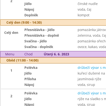
2
Jídlo
čínské nudle
Nápoj
voda, čaj
Doplněk
kompot
Celý den (9:00 - 14:30)
Přesnídávka - jídlo
pomazánka játrov
Celý den
Přesnídávka - doplně
zelenina, voda, ča
Svačina - jídlo
pomazánka ořecho
Svačina - doplněk
ovoce, kakao, voda
Menu
Chod
Úterý 6. 6. 2023
Oběd (11:00 - 14:00)
Polévka
drůbeží vývar s m
1
Jídlo
kuřecí dušené na 
Příloha
jasmínová rýže
Nápoj
voda, sirup
Polévka
drůbeží vývar s m
2
Jídlo
rýže na sladko s
Nápoj
voda, sirup