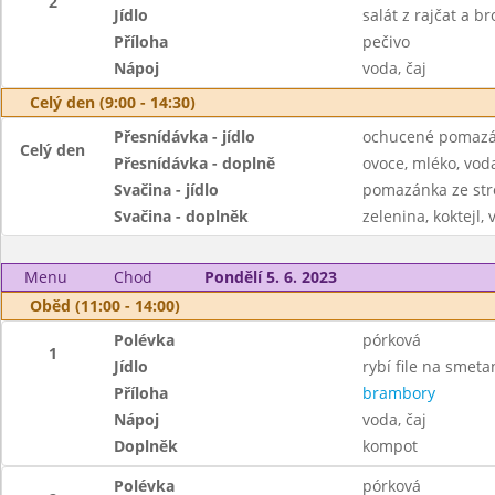
2
Jídlo
salát z rajčat a br
Příloha
pečivo
Nápoj
voda, čaj
Celý den (9:00 - 14:30)
Přesnídávka - jídlo
ochucené pomazán
Celý den
Přesnídávka - doplně
ovoce, mléko, voda
Svačina - jídlo
pomazánka ze str
Svačina - doplněk
zelenina, koktejl, 
Menu
Chod
Pondělí 5. 6. 2023
Oběd (11:00 - 14:00)
Polévka
pórková
1
Jídlo
rybí file na smeta
Příloha
brambory
Nápoj
voda, čaj
Doplněk
kompot
Polévka
pórková