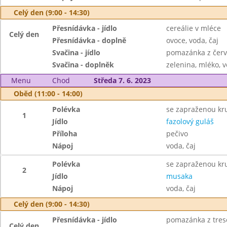
Celý den (9:00 - 14:30)
Přesnídávka - jídlo
cereálie v mléce
Celý den
Přesnídávka - doplně
ovoce, voda, čaj
Svačina - jídlo
pomazánka z červ
Svačina - doplněk
zelenina, mléko, v
Menu
Chod
Středa 7. 6. 2023
Oběd (11:00 - 14:00)
Polévka
se zapraženou kru
1
Jídlo
fazolový guláš
Příloha
pečivo
Nápoj
voda, čaj
Polévka
se zapraženou kru
2
Jídlo
musaka
Nápoj
voda, čaj
Celý den (9:00 - 14:30)
Přesnídávka - jídlo
pomazánka z tresč
Celý den