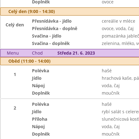
Doplněk
ovoce
Celý den (9:00 - 14:30)
Přesnídávka - jídlo
cereálie v mléce
Celý den
Přesnídávka - doplně
ovoce, voda, čaj
Svačina - jídlo
pomazánka jableč
Svačina - doplněk
zelenina, mléko, v
Menu
Chod
Středa 21. 6. 2023
Oběd (11:00 - 14:00)
Polévka
hašé
1
Jídlo
hrachová kaše, pá
Nápoj
voda, čaj
Doplněk
moučník
Polévka
hašé
2
Jídlo
rybí salát s celer
Příloha
slunečnicová kost
Nápoj
voda, čaj
Doplněk
moučník