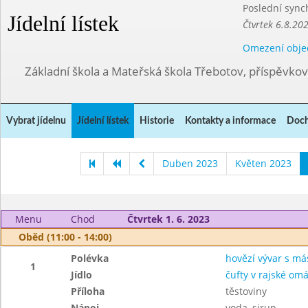
Poslední sync
Jídelní lístek
Čtvrtek 6.8.20
Omezení obje
Základní škola a Mateřská škola Třebotov, příspěvko
Vybrat jídelnu
Jídelní lístek
Historie
Kontakty a informace
Doch
Duben 2023
Květen 2023
Menu
Chod
Čtvrtek 1. 6. 2023
Oběd (11:00 - 14:00)
Polévka
hovězí vývar s má
1
Jídlo
čufty v rajské om
Příloha
těstoviny
Nápoj
voda, sirup