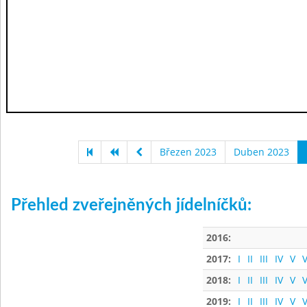
Březen 2023
Duben 2023
Přehled zveřejněných jídelníčků:
2016:
2017:
I
II
III
IV
V
V
2018:
I
II
III
IV
V
V
2019:
I
II
III
IV
V
V