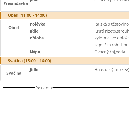
Přesnídávka
Oběd (11:00 - 14:00)
Polévka
Rajská s těstovin
Oběd
Jídlo
Krutí rizoto,strou
Příloha
Výletníci:2x oblo
kapsička,rohlík,b
Nápoj
Ovocný čaj,voda
Svačina (15:00 - 16:00)
Jídlo
Houska,sýr,mrkev(k
Svačina
Reklama: