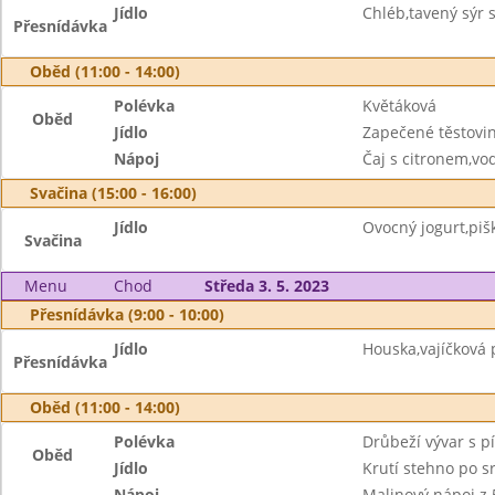
Jídlo
Chléb,tavený sýr 
Přesnídávka
Oběd (11:00 - 14:00)
Polévka
Květáková
Oběd
Jídlo
Zapečené těstovi
Nápoj
Čaj s citronem,vo
Svačina (15:00 - 16:00)
Jídlo
Ovocný jogurt,piš
Svačina
Menu
Chod
Středa 3. 5. 2023
Přesnídávka (9:00 - 10:00)
Jídlo
Houska,vajíčková
Přesnídávka
Oběd (11:00 - 14:00)
Polévka
Drůbeží vývar s p
Oběd
Jídlo
Krutí stehno po s
Nápoj
Malinový nápoj z 