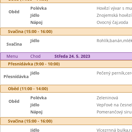
Polévka
Hovězí vývar s mu
Oběd
Jídlo
Znojemská hovězí
Nápoj
Ovocný čaj,voda
Svačina (15:00 - 16:00)
Jídlo
Rohlík,banán,mlé
Svačina
Menu
Chod
Středa 24. 5. 2023
Přesnídávka (9:00 - 10:00)
Jídlo
Pečený perník,cer
Přesnídávka
Oběd (11:00 - 14:00)
Polévka
Zeleninová
Oběd
Jídlo
Vepřové na česnek
Nápoj
Pomerančový siru
Svačina (15:00 - 16:00)
Jídlo
Vícezrnná bulka,r