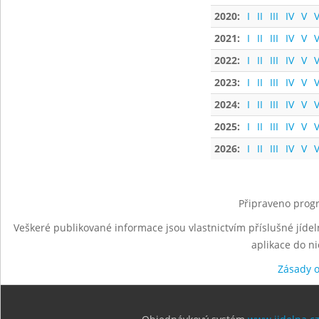
2020:
I
II
III
IV
V
V
2021:
I
II
III
IV
V
V
2022:
I
II
III
IV
V
V
2023:
I
II
III
IV
V
V
2024:
I
II
III
IV
V
V
2025:
I
II
III
IV
V
V
2026:
I
II
III
IV
V
V
Připraveno progr
Veškeré publikované informace jsou vlastnictvím příslušné jídel
aplikace do n
Zásady 