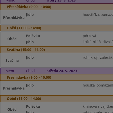
Menu
Chod
Úterý 23. 5. 2023
Přesnídávka (9:00 - 10:00)
Jídlo
houstička, pomazá
Přesnídávka
Oběd (11:00 - 14:00)
Polévka
pórková
Oběd
Jídlo
krůtí tokáň, divoká
Svačina (15:00 - 16:00)
Jídlo
rohlík, sýr zálesá
Svačina
Menu
Chod
Středa 24. 5. 2023
Přesnídávka (9:00 - 10:00)
Jídlo
houska, pomazánko
Přesnídávka
Oběd (11:00 - 14:00)
Polévka
kmínová s vajíčk
Oběd
Jídlo
rybí nugety, bram