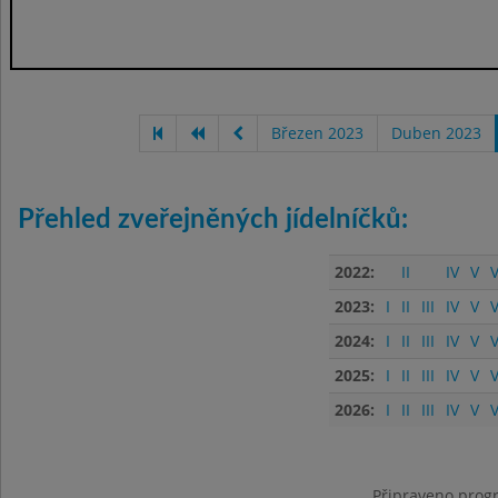
Březen 2023
Duben 2023
Přehled zveřejněných jídelníčků:
2022:
II
IV
V
V
2023:
I
II
III
IV
V
V
2024:
I
II
III
IV
V
V
2025:
I
II
III
IV
V
V
2026:
I
II
III
IV
V
V
Připraveno progr