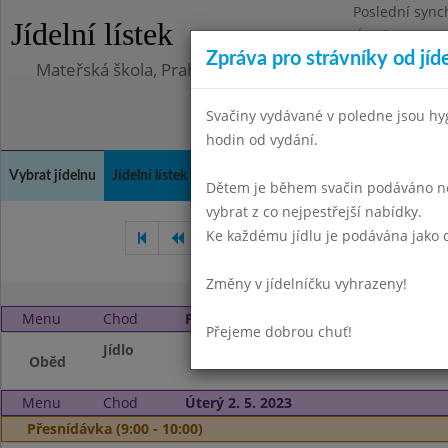
Poslední sync
Jídelní lístek
Úterý 23.6.202
Zpráva pro strávníky od jíd
Mateřská škola, Praha 10, Kodaňská 989/14, příspěv
Svačiny vydávané v poledne jsou hy
hodin od vydání.
Vybrat jídelnu
Jídelní lístek
Historie
Kontakty a informace
Doch
Dětem je během svačin podáváno něk
vybrat z co nejpestřejší nabídky.
Ke každému jídlu je podávána jako d
Březen 2023
Duben 2023
Změny v jídelníčku vyhrazeny!
Menu
Chod
Pondělí 1. 5. 2023 (11:00 - 14:00)
Přejeme dobrou chuť!
Jídlo
Státní svátek
Oběd
Menu
Chod
Úterý 2. 5. 2023
Přesnídávka (9:00 - 10:00)