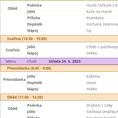
Polévka
Hustá čočková s 
Oběd
Jídlo
Kuře na másle
Příloha
brambory
Doplněk
míchaná zelenina
Nápoj
čaj
Svačina (14:30 - 15:00)
Jídlo
Chléb s pažitkov
Svačina
Nápoj
mléko
Menu
Chod
Středa 24. 5. 2023
Přesnídávka (8:45 - 9:00)
Jídlo
Kobliha
Přesnídávka
Doplněk
ovoce
Nápoj
mléko
Oběd (11:50 - 12:20)
Polévka
Drůbeží s noky
Oběd
Jídlo
Svíčková omáčka,
Příloha
houskový knedlík