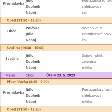
Jídlo
Pomazánka tuňák
Přesnídávka
Doplněk
chléb,ovoce
Nápoj
čaj
Oběd (11:50 - 12:20)
Polévka
Vývar s vejci
Oběd
Jídlo
Bramborové noky 
Nápoj
čaj
Svačina (14:30 - 15:00)
Jídlo
Sojový rohlík
Svačina
Doplněk
zelenina
Nápoj
mléko
Menu
Chod
Úterý 23. 5. 2023
Přesnídávka (8:45 - 9:00)
Jídlo
Pomazánka z luči
Přesnídávka
Doplněk
chléb,ovoce
Nápoj
mléko
Oběd (11:50 - 12:20)