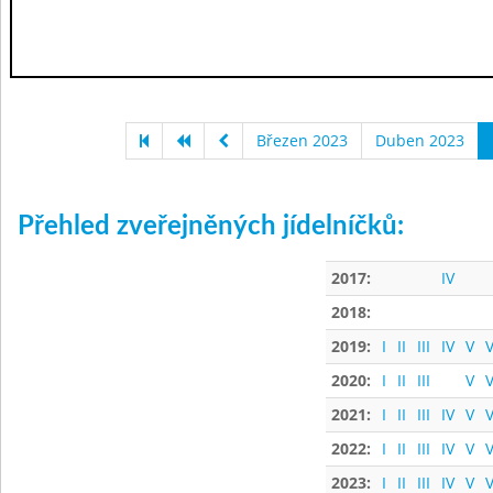
Březen 2023
Duben 2023
Přehled zveřejněných jídelníčků:
2017:
IV
2018:
2019:
I
II
III
IV
V
V
2020:
I
II
III
V
V
2021:
I
II
III
IV
V
V
2022:
I
II
III
IV
V
V
2023:
I
II
III
IV
V
V