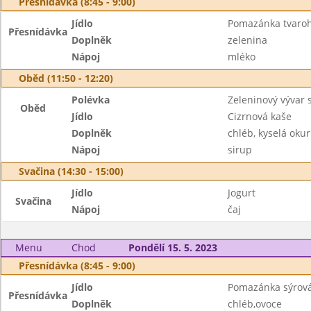
Přesnídávka (8:45 - 9:00)
Jídlo
Pomazánka tvaroho
Přesnídávka
Doplněk
zelenina
Nápoj
mléko
Oběd (11:50 - 12:20)
Polévka
Zeleninový vývar s
Oběd
Jídlo
Cizrnová kaše
Doplněk
chléb, kyselá oku
Nápoj
sirup
Svačina (14:30 - 15:00)
Jídlo
Jogurt
Svačina
Nápoj
čaj
Menu
Chod
Pondělí 15. 5. 2023
Přesnídávka (8:45 - 9:00)
Jídlo
Pomazánka sýrov
Přesnídávka
Doplněk
chléb,ovoce