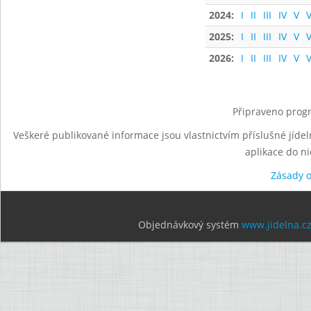
2024:
I
II
III
IV
V
V
2025:
I
II
III
IV
V
V
2026:
I
II
III
IV
V
V
Připraveno progr
Veškeré publikované informace jsou vlastnictvím příslušné jídel
aplikace do n
Zásady 
Objednávkový systém
www.jidelna.c