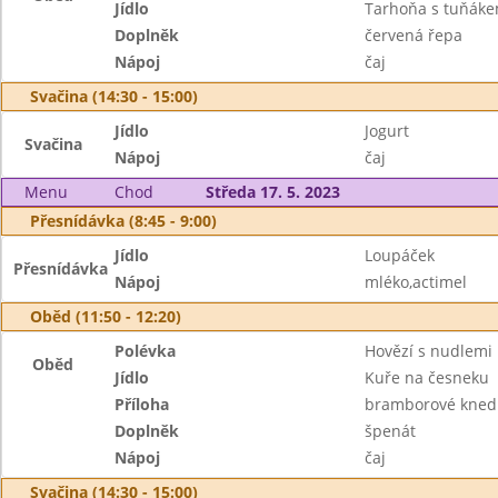
Jídlo
Tarhoňa s tuňák
Doplněk
červená řepa
Nápoj
čaj
Svačina (14:30 - 15:00)
Jídlo
Jogurt
Svačina
Nápoj
čaj
Menu
Chod
Středa 17. 5. 2023
Přesnídávka (8:45 - 9:00)
Jídlo
Loupáček
Přesnídávka
Nápoj
mléko,actimel
Oběd (11:50 - 12:20)
Polévka
Hovězí s nudlemi
Oběd
Jídlo
Kuře na česneku
Příloha
bramborové knedl
Doplněk
špenát
Nápoj
čaj
Svačina (14:30 - 15:00)