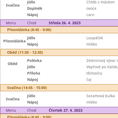
Jídlo
Chléb s máslem
Svačina
Doplněk
ovoce
Nápoj
caro
Menu
Chod
Středa 26. 4. 2023
Přesnídávka (8:45 - 9:00)
Jídlo
Loupáček
Přesnídávka
Nápoj
mléko
Oběd (11:30 - 12:30)
Polévka
Zeleninový vývar s
Oběd
Jídlo
Vepřové po italsk
Příloha
těstoviny
Nápoj
čaj
Svačina (14:45 - 15:00)
Jídlo
Sezamová bulka
Svačina
Nápoj
mléko
Menu
Chod
Čtvrtek 27. 4. 2023
Přesnídávka (8:45 - 9:00)