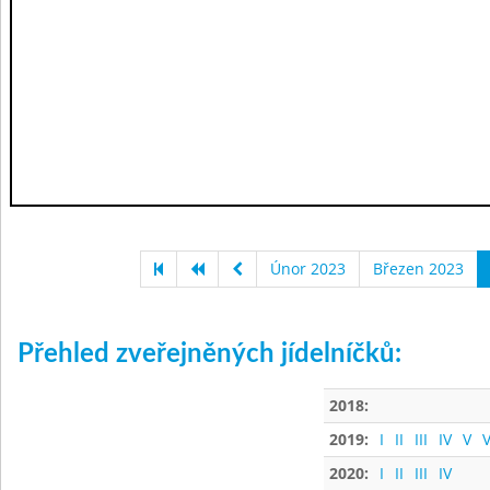
Únor 2023
Březen 2023
Přehled zveřejněných jídelníčků:
2018:
2019:
I
II
III
IV
V
V
2020:
I
II
III
IV