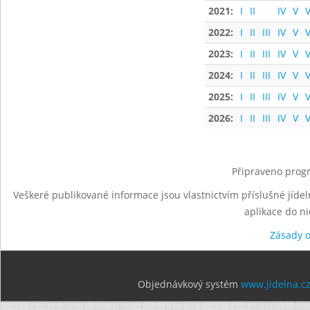
2021:
I
II
IV
V
V
2022:
I
II
III
IV
V
V
2023:
I
II
III
IV
V
V
2024:
I
II
III
IV
V
V
2025:
I
II
III
IV
V
V
2026:
I
II
III
IV
V
V
Připraveno progr
Veškeré publikované informace jsou vlastnictvím příslušné jídel
aplikace do n
Zásady 
Objednávkový systém
www.jidelna.c