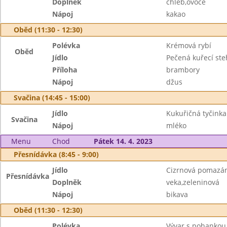
Doplněk
chléb,ovoce
Nápoj
kakao
Oběd (11:30 - 12:30)
Polévka
Krémová rybí
Oběd
Jídlo
Pečená kuřecí st
Příloha
brambory
Nápoj
džus
Svačina (14:45 - 15:00)
Jídlo
Kukuřičná tyčinka
Svačina
Nápoj
mléko
Menu
Chod
Pátek 14. 4. 2023
Přesnídávka (8:45 - 9:00)
Jídlo
Cizrnová pomazá
Přesnídávka
Doplněk
veka,zeleninová
Nápoj
bikava
Oběd (11:30 - 12:30)
Polévka
Vývar s pohankou