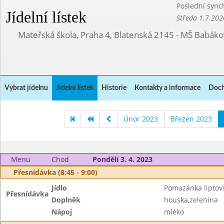
Poslední sync
Jídelní lístek
Středa 1.7.202
Mateřská škola, Praha 4, Blatenská 2145 - MŠ Babák
Vybrat jídelnu
Jídelní lístek
Historie
Kontakty a informace
Doch
Únor 2023
Březen 2023
Menu
Chod
Pondělí 3. 4. 2023
Přesnídávka (8:45 - 9:00)
Jídlo
Pomazánka liptov
Přesnídávka
Doplněk
houska,zelenina
Nápoj
mléko