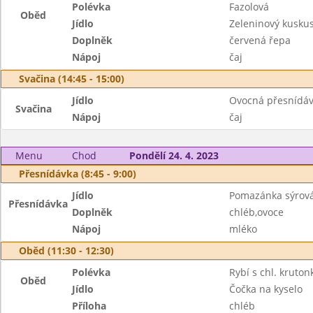
Polévka
Fazolová
Oběd
Jídlo
Zeleninový kusku
Doplněk
červená řepa
Nápoj
čaj
Svačina (14:45 - 15:00)
Jídlo
Ovocná přesnídá
Svačina
Nápoj
čaj
Menu
Chod
Pondělí 24. 4. 2023
Přesnídávka (8:45 - 9:00)
Jídlo
Pomazánka sýrová
Přesnídávka
Doplněk
chléb,ovoce
Nápoj
mléko
Oběd (11:30 - 12:30)
Polévka
Rybí s chl. kruton
Oběd
Jídlo
Čočka na kyselo
Příloha
chléb