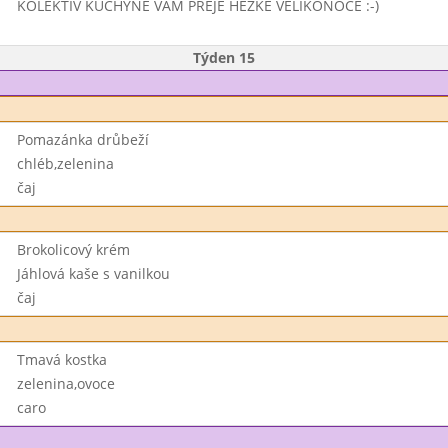
KOLEKTIV KUCHYNĚ VÁM PŘEJE HEZKÉ VELIKONOCE :-)
Týden 15
Pomazánka drůbeží
chléb,zelenina
čaj
Brokolicový krém
Jáhlová kaše s vanilkou
čaj
Tmavá kostka
zelenina,ovoce
caro