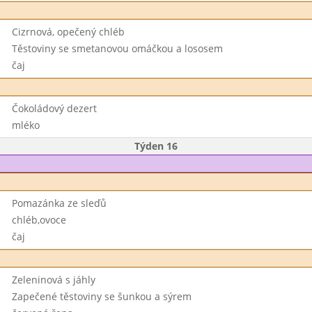
Cizrnová, opečený chléb
Těstoviny se smetanovou omáčkou a lososem
čaj
Čokoládový dezert
mléko
Týden 16
Pomazánka ze sleďů
chléb,ovoce
čaj
Zeleninová s jáhly
Zapečené těstoviny se šunkou a sýrem