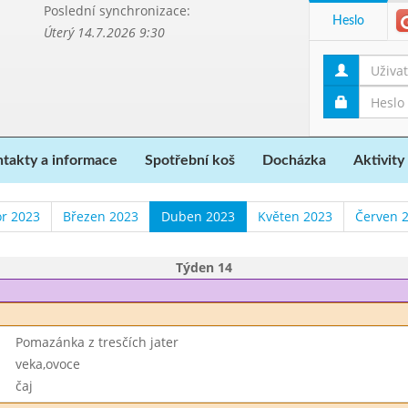
Poslední synchronizace:
Heslo
Úterý 14.7.2026 9:30
takty a informace
Spotřební koš
Docházka
Aktivity
r 2023
Březen 2023
Duben 2023
Květen 2023
Červen 
Týden 14
Pomazánka z tresčích jater
veka,ovoce
čaj