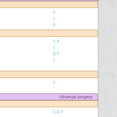
7
1
7
1
,
9
1
3
,
7
1
7
Obsahuje alergeny
1
,
3
,
7