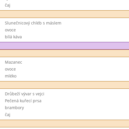
čaj
Slunečnicový chléb s máslem
ovoce
bílá káva
Mazanec
ovoce
mléko
Drůbeží vývar s vejci
Pečená kuřecí prsa
brambory
čaj