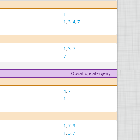
1
1
,
3
,
4
,
7
1
,
3
,
7
7
Obsahuje alergeny
4
,
7
1
1
,
7
,
9
1
,
3
,
7