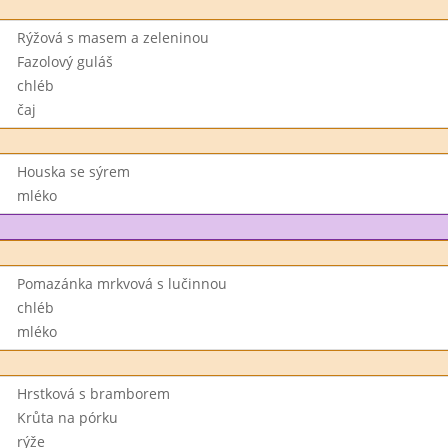
Rýžová s masem a zeleninou
Fazolový guláš
chléb
čaj
Houska se sýrem
mléko
Pomazánka mrkvová s lučinnou
chléb
mléko
Hrstková s bramborem
Krůta na pórku
rýže