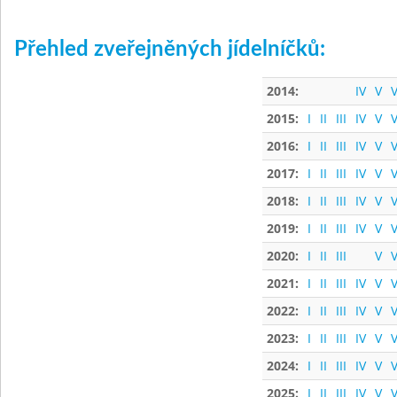
Přehled zveřejněných jídelníčků:
2014:
IV
V
V
2015:
I
II
III
IV
V
V
2016:
I
II
III
IV
V
V
2017:
I
II
III
IV
V
V
2018:
I
II
III
IV
V
V
2019:
I
II
III
IV
V
V
2020:
I
II
III
V
V
2021:
I
II
III
IV
V
V
2022:
I
II
III
IV
V
V
2023:
I
II
III
IV
V
V
2024:
I
II
III
IV
V
V
2025:
I
II
III
IV
V
V