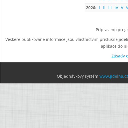
2026:
I
II
III
IV
V
V
Připraveno progr
Veškeré publikované informace jsou vlastnictvím příslušné jídel
aplikace do n
Zásady 
Objednávkový systém
www.jidelna.c