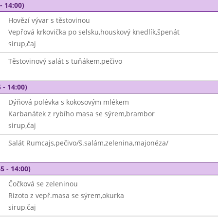
- 14:00)
Hovězí vývar s těstovinou
Vepřová krkovička po selsku,houskový knedlík,špenát
sirup,čaj
Těstovinový salát s tuňákem,pečivo
 - 14:00)
Dýňová polévka s kokosovým mlékem
Karbanátek z rybího masa se sýrem,brambor
sirup,čaj
Salát Rumcajs,pečivo/š.salám,zelenina,majonéza/
5 - 14:00)
Čočková se zeleninou
Rizoto z vepř.masa se sýrem,okurka
sirup,čaj