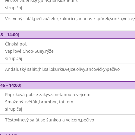
Hovězí vídeňský guláš,housk.knedlík
sirup,čaj
Vrstvený salát,pečivo/celer,kukuřice,ananas k.,pórek,šunka,vejce
5 - 14:00)
Čínská pol.
Vepřové Chop-Suey,rýže
sirup,čaj
Andaluský salát,(hl.sal,okurka,vejce,olivy,ančovičky)pečivo
45 - 14:00)
Papriková pol.se zakys.smetanou a vejcem
Smažený květák ,brambor, tat. om.
sirup,čaj
Těstovinový salát se šunkou a vejcem,pečivo