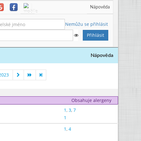
Nápověda
Nemůžu se přihlásit
Nápověda
2023
Obsahuje alergeny
1
,
3
,
7
1
1
,
4