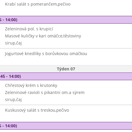
Krabí salát s pomerančem,pečivo
5 - 14:00)
Zeleninová pol. s krupicí
Masové kuličky v kari omáčce,těstoviny
sirup,čaj
Jogurtové knedlíky s borůvkovou omáčkou
Týden 07
45 - 14:00)
Chřestový krém s krutonky
Zeleninové ravioli s pikantní om.a sýrem
sirup,čaj
Kuskusový salát s treskou,pečivo
 - 14:00)