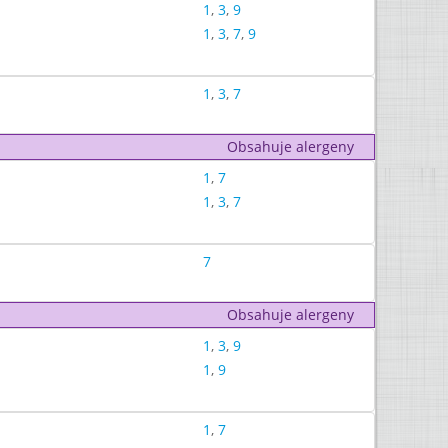
1
,
3
,
9
1
,
3
,
7
,
9
1
,
3
,
7
Obsahuje alergeny
1
,
7
1
,
3
,
7
7
Obsahuje alergeny
1
,
3
,
9
1
,
9
1
,
7