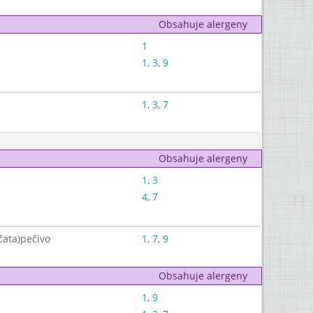
Obsahuje alergeny
1
1
,
3
,
9
1
,
3
,
7
Obsahuje alergeny
1
,
3
4
,
7
čata)pečivo
1
,
7
,
9
Obsahuje alergeny
1
,
9