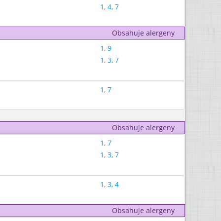
1
,
4
,
7
Obsahuje alergeny
1
,
9
1
,
3
,
7
1
,
7
Obsahuje alergeny
1
,
7
1
,
3
,
7
1
,
3
,
4
Obsahuje alergeny