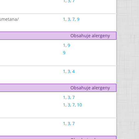
1
,
3
,
7
,smetana/
1
,
3
,
7
,
9
Obsahuje alergeny
1
,
9
9
1
,
3
,
4
Obsahuje alergeny
1
,
3
,
7
1
,
3
,
7
,
10
1
,
3
,
7