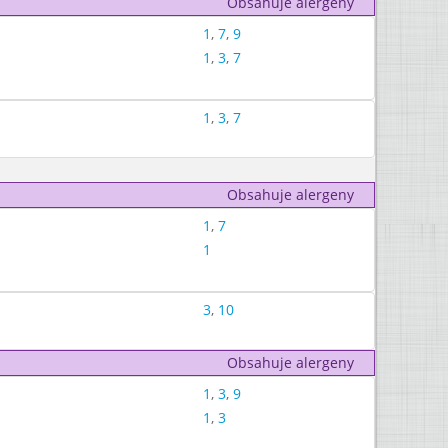
Obsahuje alergeny
1
,
7
,
9
1
,
3
,
7
1
,
3
,
7
Obsahuje alergeny
1
,
7
1
3
,
10
Obsahuje alergeny
1
,
3
,
9
1
,
3