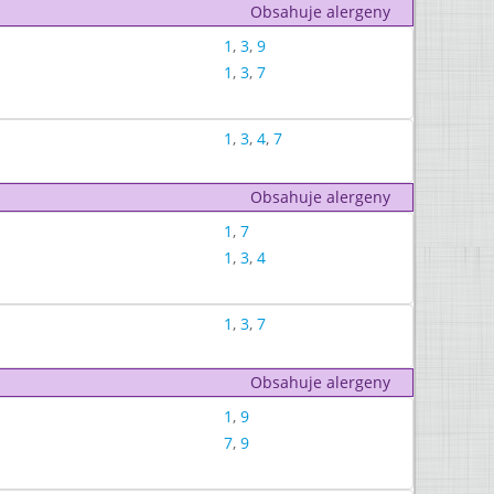
Obsahuje alergeny
1
,
3
,
9
1
,
3
,
7
1
,
3
,
4
,
7
Obsahuje alergeny
1
,
7
1
,
3
,
4
1
,
3
,
7
Obsahuje alergeny
1
,
9
7
,
9