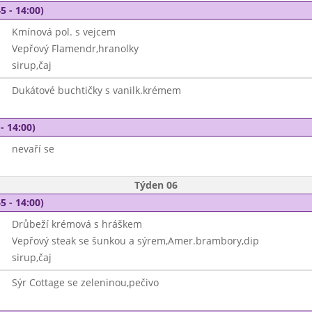
5 - 14:00)
Kmínová pol. s vejcem
Vepřový Flamendr,hranolky
sirup,čaj
Dukátové buchtičky s vanilk.krémem
- 14:00)
nevaří se
Týden 06
5 - 14:00)
Drůbeží krémová s hráškem
Vepřový steak se šunkou a sýrem,Amer.brambory,dip
sirup,čaj
Sýr Cottage se zeleninou,pečivo