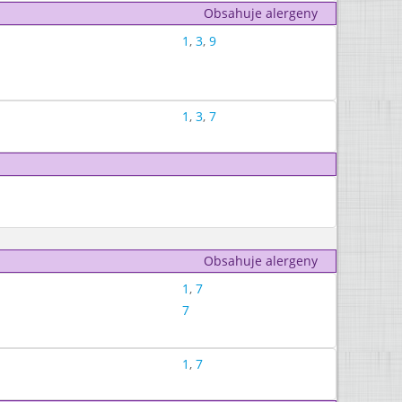
Obsahuje alergeny
1
,
3
,
9
1
,
3
,
7
Obsahuje alergeny
1
,
7
7
1
,
7