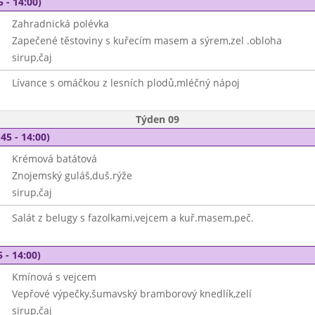
5 - 14:00)
Zahradnická polévka
Zapečené těstoviny s kuřecím masem a sýrem,zel .obloha
sirup,čaj
Lívance s omáčkou z lesních plodů,mléčný nápoj
Týden 09
45 - 14:00)
Krémová batátová
Znojemský guláš,duš.rýže
sirup,čaj
Salát z belugy s fazolkami,vejcem a kuř.masem,peč.
 - 14:00)
Kmínová s vejcem
Vepřové výpečky,šumavský bramborový knedlík,zelí
sirup,čaj