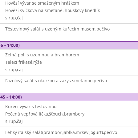
Hovězí vývar se smaženým hráškem
Hovězí svíčková na smetaně, houskový knedlík
sirup,čaj
Těstovinový salát s uzeným kuřecím masem,pečivo
5 - 14:00)
Zelná pol. s uzeninou a bramborem
Telecí frikasé,rýže
sirup,čaj
Fazolový salát s okurkou a zakys.smetanou,pečivo
45 - 14:00)
Kuřecí vývar s těstovinou
Pečená vepřová líčka,šťouch.brambory
sirup,čaj
Lehký italský salát(brambor,jablka,mrkev,jogurt),pečivo