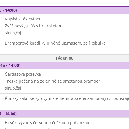
5 - 14:00)
Rajská s těstovinou
Zvěřinový guláš s br.kroketami
sirup,čaj
Bramborové knedlíky plněné uz.masem, zelí, cibulka
Týden 08
45 - 14:00)
Čardášova polévka
Treska pečená na zelenině se smetanou,brambor
sirup,čaj
Římský salát se sýrovým krémem(řap.celer,žampiony,č.cibule,raj
 - 14:00)
Hovězí vývar s červenou čočkou a pohankou