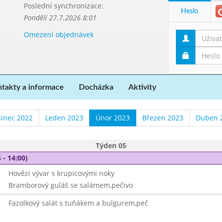
Poslední synchronizace:
Heslo
Pondělí 27.7.2026 8:01
Omezení objednávek
takty a informace
Docházka
Aktivity
sinec 2022
Leden 2023
Únor 2023
Březen 2023
Duben 
Týden 05
 - 14:00)
Hovězí vývar s krupicovými noky
Bramborový guláš se salámem,pečivo
Fazolkový salát s tuňákem a bulgurem,peč