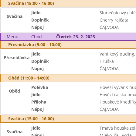
Svačina (15:00 - 16:00)
Jídlo
Slunečnicový chl
Svačina
Doplněk
Cherry rajčata
Nápoj
ČAJ,VODA
Menu
Chod
Čtvrtek 23. 2. 2023
Přesnídávka (9:00 - 10:00)
Jídlo
Vanilkový puding,
Přesnídávka
Doplněk
Hruška
Nápoj
ČAJ,VODA
Oběd (11:00 - 14:00)
Polévka
Hovězí vývar s nu
Oběd
Jídlo
Hovězí rajská om
Příloha
Houskové knedlík
Nápoj
ČAJ,VODA
Svačina (15:00 - 16:00)
Jídlo
Tmavá houska,ze
Svačina
Nápoj
Mléko, čaj. voda