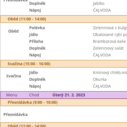
Doplněk
Jablko
Nápoj
ČAJ,VODA
Oběd (11:00 - 14:00)
Polévka
Zeleninová s bul
Oběd
Jídlo
Obalované rybí po
Příloha
Bramborová kaše
Doplněk
Zeleninový salát
Nápoj
ČAJ,VODA
Svačina (15:00 - 16:00)
Jídlo
Kmínový chléb,má
Svačina
Doplněk
Okurka
Nápoj
ČAJ,VODA
Menu
Chod
Úterý 21. 2. 2023
Přesnídávka (9:00 - 10:00)
Přesnídávka
Oběd (11:00 - 14:00)