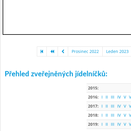
Prosinec 2022
Leden 2023
Přehled zveřejněných jídelníčků:
2015:
2016:
I
II
III
IV
V
V
2017:
I
II
III
IV
V
V
2018:
I
II
III
IV
V
V
2019:
I
II
III
IV
V
V