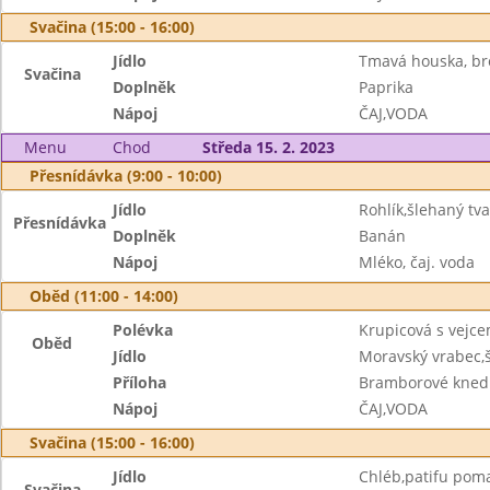
Svačina (15:00 - 16:00)
Jídlo
Tmavá houska, br
Svačina
Doplněk
Paprika
Nápoj
ČAJ,VODA
Menu
Chod
Středa 15. 2. 2023
Přesnídávka (9:00 - 10:00)
Jídlo
Rohlík,šlehaný tv
Přesnídávka
Doplněk
Banán
Nápoj
Mléko, čaj. voda
Oběd (11:00 - 14:00)
Polévka
Krupicová s vejc
Oběd
Jídlo
Moravský vrabec,
Příloha
Bramborové knedl
Nápoj
ČAJ,VODA
Svačina (15:00 - 16:00)
Jídlo
Chléb,patifu pom
Svačina