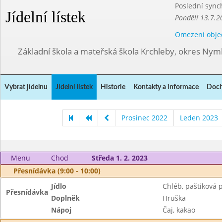
Poslední sync
Jídelní lístek
Pondělí 13.7.2
Omezení obje
Základní škola a mateřská škola Krchleby, okres Ny
Vybrat jídelnu
Jídelní lístek
Historie
Kontakty a informace
Doch
Prosinec 2022
Leden 2023
Menu
Chod
Středa 1. 2. 2023
Přesnídávka (9:00 - 10:00)
Jídlo
Chléb, paštiková
Přesnídávka
Doplněk
Hruška
Nápoj
Čaj, kakao