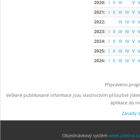
2020:
I
II
III
V
V
2021:
I
II
III
IV
V
V
2022:
III
IV
V
V
2023:
I
II
III
IV
V
V
2024:
I
II
III
IV
V
V
2025:
I
II
III
IV
V
V
2026:
I
II
III
IV
V
V
Připraveno progr
Veškeré publikované informace jsou vlastnictvím příslušné jídel
aplikace do n
Zásady 
Objednávkový systém
www.jidelna.c