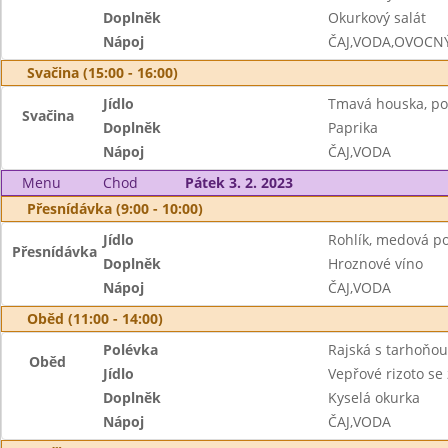
Doplněk
Okurkový salát
Nápoj
ČAJ,VODA,OVOCN
Svačina (15:00 - 16:00)
Jídlo
Tmavá houska, po
Svačina
Doplněk
Paprika
Nápoj
ČAJ,VODA
Menu
Chod
Pátek 3. 2. 2023
Přesnídávka (9:00 - 10:00)
Jídlo
Rohlík, medová 
Přesnídávka
Doplněk
Hroznové víno
Nápoj
ČAJ,VODA
Oběd (11:00 - 14:00)
Polévka
Rajská s tarhoňou
Oběd
Jídlo
Vepřové rizoto se
Doplněk
Kyselá okurka
Nápoj
ČAJ,VODA