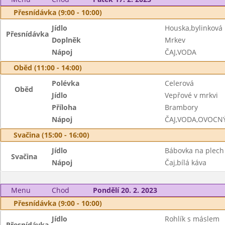
Přesnídávka (9:00 - 10:00)
Jídlo
Houska,bylinkov
Přesnídávka
Doplněk
Mrkev
Nápoj
ČAJ,VODA
Oběd (11:00 - 14:00)
Polévka
Celerová
Oběd
Jídlo
Vepřové v mrkvi
Příloha
Brambory
Nápoj
ČAJ,VODA,OVOCN
Svačina (15:00 - 16:00)
Jídlo
Bábovka na plech
Svačina
Nápoj
Čaj,bílá káva
Menu
Chod
Pondělí 20. 2. 2023
Přesnídávka (9:00 - 10:00)
Jídlo
Rohlík s máslem
Přesnídávka