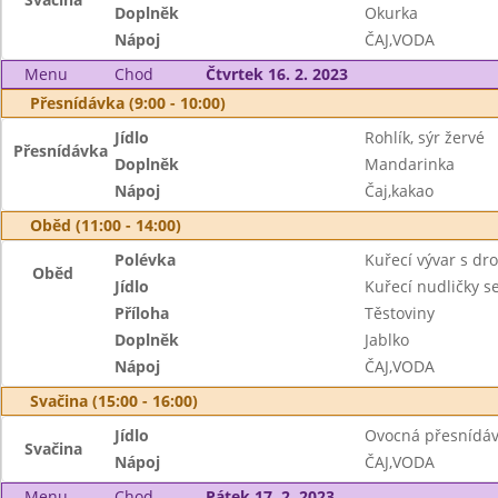
Doplněk
Okurka
Nápoj
ČAJ,VODA
Menu
Chod
Čtvrtek 16. 2. 2023
Přesnídávka (9:00 - 10:00)
Jídlo
Rohlík, sýr žervé
Přesnídávka
Doplněk
Mandarinka
Nápoj
Čaj,kakao
Oběd (11:00 - 14:00)
Polévka
Kuřecí vývar s d
Oběd
Jídlo
Kuřecí nudličky 
Příloha
Těstoviny
Doplněk
Jablko
Nápoj
ČAJ,VODA
Svačina (15:00 - 16:00)
Jídlo
Ovocná přesnídáv
Svačina
Nápoj
ČAJ,VODA
Menu
Chod
Pátek 17. 2. 2023