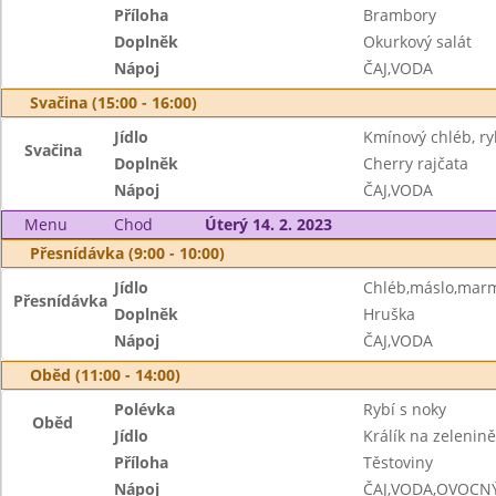
Příloha
Brambory
Doplněk
Okurkový salát
Nápoj
ČAJ,VODA
Svačina (15:00 - 16:00)
Jídlo
Kmínový chléb, r
Svačina
Doplněk
Cherry rajčata
Nápoj
ČAJ,VODA
Menu
Chod
Úterý 14. 2. 2023
Přesnídávka (9:00 - 10:00)
Jídlo
Chléb,máslo,mar
Přesnídávka
Doplněk
Hruška
Nápoj
ČAJ,VODA
Oběd (11:00 - 14:00)
Polévka
Rybí s noky
Oběd
Jídlo
Králík na zelenině
Příloha
Těstoviny
Nápoj
ČAJ,VODA,OVOCN