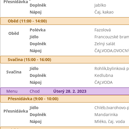
Přesnídávka
Doplněk
Jablko
Nápoj
Čaj, kakao
Oběd (11:00 - 14:00)
Polévka
Fazolová
Oběd
Jídlo
Francouzské bra
Doplněk
Zelný salát
Nápoj
ČAJ,VODA,OVOCN
Svačina (15:00 - 16:00)
Jídlo
Rohlík,bylinková
Svačina
Doplněk
Kedlubna
Nápoj
ČAJ,VODA
Menu
Chod
Úterý 28. 2. 2023
Přesnídávka (9:00 - 10:00)
Jídlo
Chléb,tvarohovo-
Přesnídávka
Doplněk
Mandarinka
Nápoj
Mléko, čaj. voda