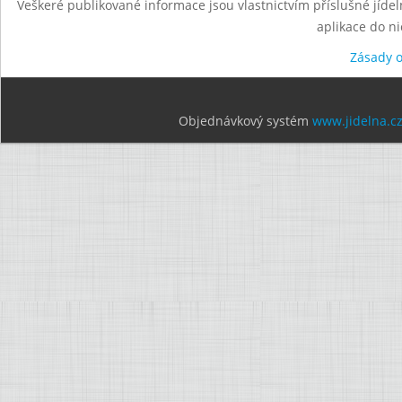
Veškeré publikované informace jsou vlastnictvím příslušné jídel
aplikace do n
Zásady 
Objednávkový systém
www.jidelna.c