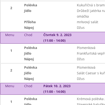
Polévka
Kukuřičná s bram
2
Jídlo
Drůbeží jatérka n
omáčka
Příloha
mrkvový salát
Nápoj
Džus
Menu
Chod
Čtvrtek 9. 2. 2023
(11:00 - 14:00)
Polévka
Písmenková
1
Jídlo
Frankfurtská vepř
Nápoj
Džus
Polévka
Písmenková
2
Jídlo
Salát Caesar s ku
Nápoj
Džus
Menu
Chod
Pátek 10. 2. 2023
(11:00 - 14:00)
Polévka
Krémová polévka z
1
Jídlo
Slovenské halušk