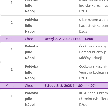
1
Jídlo
Indické kuřecí nu
Nápoj
Džus
Polévka
S kuskusem a zel
2
Jídlo
Kapustový karban
Nápoj
Džus
Menu
Chod
Úterý 7. 2. 2023 (11:00 - 14:00)
Polévka
Čočková s kysaný
1
Jídlo
Domácí buchty pl
Nápoj
Mléčný koktejl
Polévka
Čočková s kysaný
2
Jídlo
Vepřová kotleta 
Nápoj
Džus
Menu
Chod
Středa 8. 2. 2023 (11:00 - 14:00)
Polévka
Kukuřičná s bram
1
Jídlo
Přírodní rybí file
Nápoj
Džus