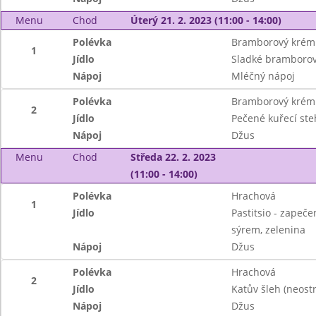
Menu
Chod
Úterý 21. 2. 2023 (11:00 - 14:00)
Polévka
Bramborový krém 
1
Jídlo
Sladké bramborov
Nápoj
Mléčný nápoj
Polévka
Bramborový krém 
2
Jídlo
Pečené kuřecí st
Nápoj
Džus
Menu
Chod
Středa 22. 2. 2023
(11:00 - 14:00)
Polévka
Hrachová
1
Jídlo
Pastitsio - zapeč
sýrem, zelenina
Nápoj
Džus
Polévka
Hrachová
2
Jídlo
Katův šleh (neos
Nápoj
Džus