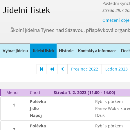
Poslední sync
Jídelní lístek
Středa 29.7.20
Omezení obje
Školní jídelna Týnec nad Sázavou, příspěvková organi
Vybrat jídelnu
Jídelní lístek
Historie
Kontakty a informace
Doch
Prosinec 2022
Leden 2023
Menu
Chod
Středa 1. 2. 2023 (11:00 - 14:00)
Polévka
Rybí s pórkem
1
Jídlo
Pánev Wok s kuře
Nápoj
Džus
Polévka
Rybí s pórkem
2