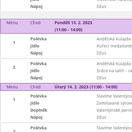
Nápoj
Džus
Menu
Chod
Pondělí 13. 2. 2023
(11:00 - 14:00)
Polévka
Andělská Kulajda
1
Jídlo
Kuřecí medailonky
Nápoj
Džus
Polévka
Andělská Kulajda
2
Jídlo
Srdce na talíři -
Nápoj
Džus
Menu
Chod
Úterý 14. 2. 2023 (11:00 - 14:00)
Polévka
Slavíme Valentýna-
1
Jídlo
Zamilované sýrové
Doplněk
Valentýnské perní
Nápoj
Džus
Polévka
Slavíme Valentýna-
2