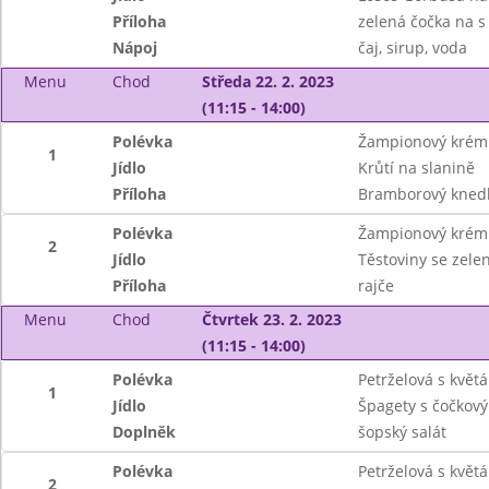
Příloha
zelená čočka na 
Nápoj
čaj, sirup, voda
Menu
Chod
Středa 22. 2. 2023
(11:15 - 14:00)
Polévka
Žampionový krém
1
Jídlo
Krůtí na slanině
Příloha
Bramborový knedl
Polévka
Žampionový krém
2
Jídlo
Těstoviny se zel
Příloha
rajče
Menu
Chod
Čtvrtek 23. 2. 2023
(11:15 - 14:00)
Polévka
Petrželová s květ
1
Jídlo
Špagety s čočkový
Doplněk
šopský salát
Polévka
Petrželová s květ
2