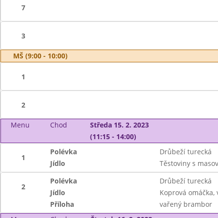
7
3
MŠ (9:00 - 10:00)
1
2
Menu
Chod
Středa 15. 2. 2023
(11:15 - 14:00)
Polévka
Drůbeží turecká
1
Jídlo
Těstoviny s masov
Polévka
Drůbeží turecká
2
Jídlo
Koprová omáčka, 
Příloha
vařený brambor