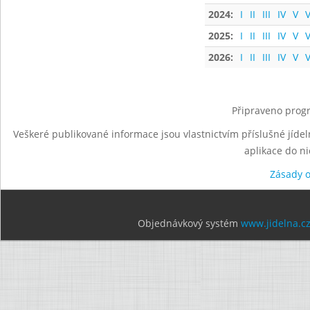
2024:
I
II
III
IV
V
V
2025:
I
II
III
IV
V
V
2026:
I
II
III
IV
V
V
Připraveno progr
Veškeré publikované informace jsou vlastnictvím příslušné jídel
aplikace do n
Zásady 
Objednávkový systém
www.jidelna.c