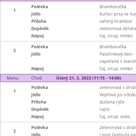
Polévka
Bramboračka
1
Jídlo
Kuřecí prsa se š
Příloha
vařený brambor
Doplněk
zeleninová obloh
Nápoj
čaj, sirup, mléko
Polévka
Bramboračka
2
Jídlo
Palačinkový den 
zapečené s tvar
Nápoj
čaj, sirup, mléko
Menu
Chod
Úterý 21. 2. 2023 (11:15 - 14:00)
Polévka
zeleninová s dro
1
Jídlo
Vepřová po srbsk
Příloha
dušená rýže
Doplněk
rajče
Nápoj
čaj, sirup, voda
Polévka
Zeleninová s dro
2
Jídlo
Losos Gorbuša na 