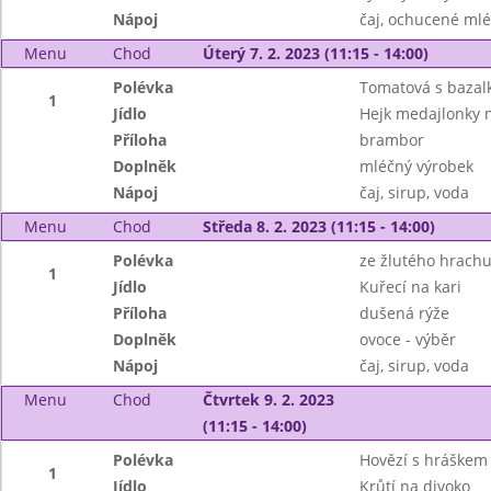
Nápoj
čaj, ochucené mlé
Menu
Chod
Úterý 7. 2. 2023 (11:15 - 14:00)
Polévka
Tomatová s bazal
1
Jídlo
Hejk medajlonky 
Příloha
brambor
Doplněk
mléčný výrobek
Nápoj
čaj, sirup, voda
Menu
Chod
Středa 8. 2. 2023 (11:15 - 14:00)
Polévka
ze žlutého hrachu
1
Jídlo
Kuřecí na kari
Příloha
dušená rýže
Doplněk
ovoce - výběr
Nápoj
čaj, sirup, voda
Menu
Chod
Čtvrtek 9. 2. 2023
(11:15 - 14:00)
Polévka
Hovězí s hráškem 
1
Jídlo
Krůtí na divoko