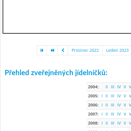
Prosinec 2022
Leden 2023
Přehled zveřejněných jídelníčků:
2004:
II
III
IV
V
V
2005:
I
II
III
IV
V
V
2006:
I
II
III
IV
V
V
2007:
I
II
III
IV
V
V
2008:
I
II
III
IV
V
V