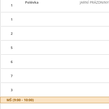
Polévka
JARNÍ PRÁZDNINY
1
1
2
5
6
7
3
MŠ (9:00 - 10:00)