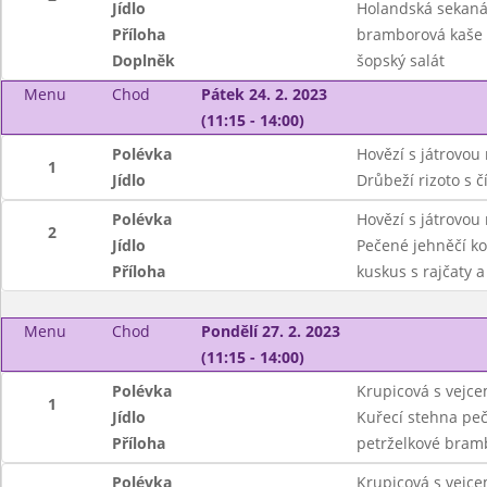
Jídlo
Holandská sekaná 
Příloha
bramborová kaše
Doplněk
šopský salát
Menu
Chod
Pátek 24. 2. 2023
(11:15 - 14:00)
Polévka
Hovězí s játrovou 
1
Jídlo
Drůbeží rizoto s 
Polévka
Hovězí s játrovou 
2
Jídlo
Pečené jehněčí ko
Příloha
kuskus s rajčaty 
Menu
Chod
Pondělí 27. 2. 2023
(11:15 - 14:00)
Polévka
Krupicová s vejc
1
Jídlo
Kuřecí stehna pe
Příloha
petrželkové bram
Polévka
Krupicová s vejc