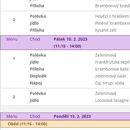
Příloha
Bramborový knedl
Polévka
Hovězí s hráškem 
2
Jídlo
Plněné bramborov
Příloha
kysané zelí
Menu
Chod
Pátek 10. 2. 2023
(11:15 - 14:00)
Polévka
Zeleninová
1
Jídlo
Frankfrutská vep
Příloha
bramborová kaše
Doplněk
zeleninový salát
Nápoj
čaj, sirup, voda
Polévka
Zeleninová
2
Jídlo
Lososové lasagne
Menu
Chod
Pondělí 13. 2. 2023
Oběd (11:15 - 14:00)