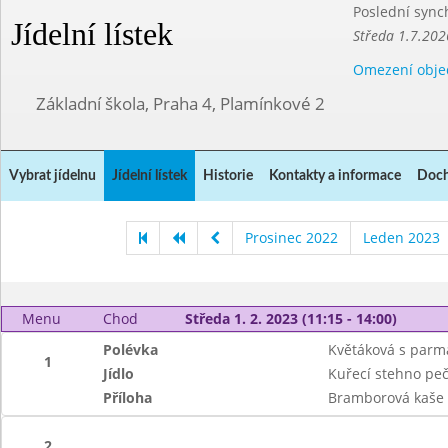
Poslední sync
Jídelní lístek
Středa 1.7.202
Omezení obje
Základní škola, Praha 4, Plamínkové 2
Vybrat jídelnu
Jídelní lístek
Historie
Kontakty a informace
Doch
Prosinec 2022
Leden 2023
Menu
Chod
Středa 1. 2. 2023 (11:15 - 14:00)
Polévka
Květáková s par
1
Jídlo
Kuřecí stehno peč
Příloha
Bramborová kaše
2