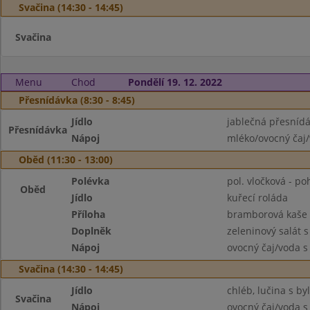
Svačina (14:30 - 14:45)
Svačina
Menu
Chod
Pondělí 19. 12. 2022
Přesnídávka (8:30 - 8:45)
Jídlo
jablečná přesnídá
Přesnídávka
Nápoj
mléko/ovocný čaj/
Oběd (11:30 - 13:00)
Polévka
pol. vločková - p
Oběd
Jídlo
kuřecí roláda
Příloha
bramborová kaše
Doplněk
zeleninový salát 
Nápoj
ovocný čaj/voda s
Svačina (14:30 - 14:45)
Jídlo
chléb, lučina s by
Svačina
Nápoj
ovocný čaj/voda s