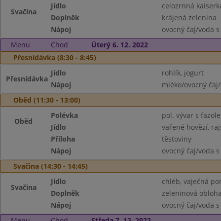
Jídlo
celozrnná kaiser
Svačina
Doplněk
krájená zelenina
Nápoj
ovocný čaj/voda s
Menu
Chod
Úterý 6. 12. 2022
Přesnídávka (8:30 - 8:45)
Jídlo
rohlík, jogurt
Přesnídávka
Nápoj
mléko/ovocný čaj/
Oběd (11:30 - 13:00)
Polévka
pol. vývar s fazol
Oběd
Jídlo
vařené hovězí, ra
Příloha
těstoviny
Nápoj
ovocný čaj/voda s
Svačina (14:30 - 14:45)
Jídlo
chléb, vaječná p
Svačina
Doplněk
zeleninová obloh
Nápoj
ovocný čaj/voda s
Menu
Chod
Středa 7. 12. 2022