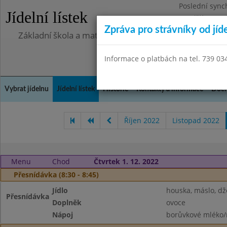
Poslední sync
Jídelní lístek
Pondělí 13.7.2
Zpráva pro strávníky od jíd
Základní škola a mateřská škola Chlumín, okres Měln
Informace o platbách na tel. 739 03
Vybrat jídelnu
Jídelní lístek
Historie
Kontakty a informace
Doch
Říjen 2022
Listopad 2022
Menu
Chod
Čtvrtek 1. 12. 2022
Přesnídávka (8:30 - 8:45)
Jídlo
houska, máslo, d
Přesnídávka
Doplněk
ovoce
Nápoj
borůvkové mléko/