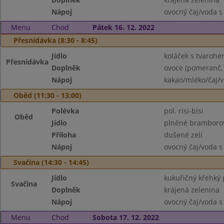
Nápoj
ovocný čaj/voda s
Menu
Chod
Pátek 16. 12. 2022
Přesnídávka (8:30 - 8:45)
Jídlo
koláček s tvaroh
Přesnídávka
Doplněk
ovoce (pomeranč,
Nápoj
kakao/mléko/čaj/
Oběd (11:30 - 13:00)
Polévka
pol. risi-bisi
Oběd
Jídlo
plněné bramborov
Příloha
dušené zelí
Nápoj
ovocný čaj/voda s
Svačina (14:30 - 14:45)
Jídlo
kukuřičný křehký 
Svačina
Doplněk
krájená zelenina
Nápoj
ovocný čaj/voda s
Menu
Chod
Sobota 17. 12. 2022