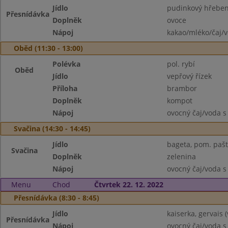
Jídlo
pudinkový hřebe
Přesnídávka
Doplněk
ovoce
Nápoj
kakao/mléko/čaj/
Oběd (11:30 - 13:00)
Polévka
pol. rybí
Oběd
Jídlo
vepřový řízek
Příloha
brambor
Doplněk
kompot
Nápoj
ovocný čaj/voda s
Svačina (14:30 - 14:45)
Jídlo
bageta, pom. pašt
Svačina
Doplněk
zelenina
Nápoj
ovocný čaj/voda s
Menu
Chod
Čtvrtek 22. 12. 2022
Přesnídávka (8:30 - 8:45)
Jídlo
kaiserka, gervais (
Přesnídávka
Nápoj
ovocný čaj/voda s