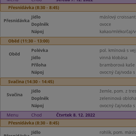
Přesnídávka (8:30 - 8:45)
Jídlo
máslový croissant
Přesnídávka
Doplněk
ovoce
Nápoj
kakao/mléko/čaj/
Oběd (11:30 - 13:00)
Polévka
pol. kmínová s vej
Oběd
Jídlo
vinná klobása
Příloha
bramborová kaše
Nápoj
ovocný čaj/voda s
Svačina (14:30 - 14:45)
Jídlo
žemle, pom. z tres
Svačina
Doplněk
zeleninová obloh
Nápoj
ovocný čaj/voda s
Menu
Chod
Čtvrtek 8. 12. 2022
Přesnídávka (8:30 - 8:45)
Jídlo
rohlík, pom. másl
Přesnídávka