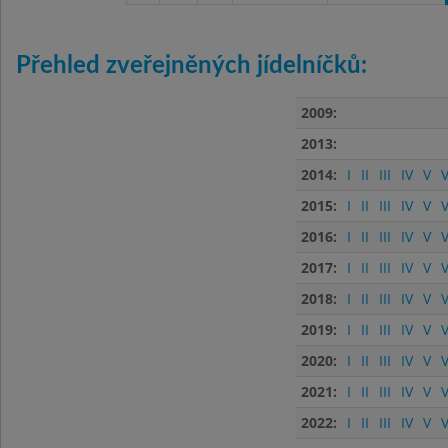
Přehled zveřejněných jídelníčků:
2009:
2013:
2014:
I
II
III
IV
V
V
2015:
I
II
III
IV
V
V
2016:
I
II
III
IV
V
V
2017:
I
II
III
IV
V
V
2018:
I
II
III
IV
V
V
2019:
I
II
III
IV
V
V
2020:
I
II
III
IV
V
V
2021:
I
II
III
IV
V
V
2022:
I
II
III
IV
V
V