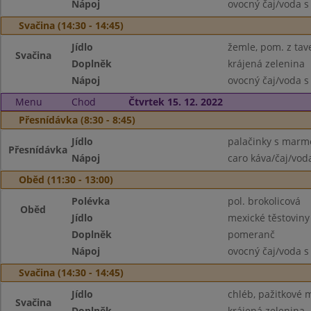
Nápoj
ovocný čaj/voda s
Svačina (14:30 - 14:45)
Jídlo
žemle, pom. z tav
Svačina
Doplněk
krájená zelenina
Nápoj
ovocný čaj/voda s
Menu
Chod
Čtvrtek 15. 12. 2022
Přesnídávka (8:30 - 8:45)
Jídlo
palačinky s marm
Přesnídávka
Nápoj
caro káva/čaj/vod
Oběd (11:30 - 13:00)
Polévka
pol. brokolicová
Oběd
Jídlo
mexické těstovin
Doplněk
pomeranč
Nápoj
ovocný čaj/voda s
Svačina (14:30 - 14:45)
Jídlo
chléb, pažitkové 
Svačina
Doplněk
krájená zelenina