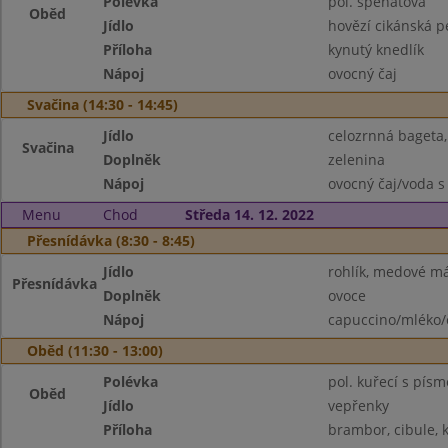
Polévka
pol. špenátová
Oběd
Jídlo
hovězí cikánská 
Příloha
kynutý knedlík
Nápoj
ovocný čaj
Svačina (14:30 - 14:45)
Jídlo
celozrnná bageta
Svačina
Doplněk
zelenina
Nápoj
ovocný čaj/voda s
Menu
Chod
Středa 14. 12. 2022
Přesnídávka (8:30 - 8:45)
Jídlo
rohlík, medové m
Přesnídávka
Doplněk
ovoce
Nápoj
capuccino/mléko/
Oběd (11:30 - 13:00)
Polévka
pol. kuřecí s pís
Oběd
Jídlo
vepřenky
Příloha
brambor, cibule, 