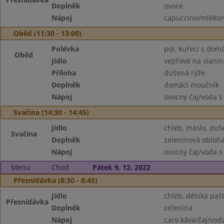
Doplněk
ovoce
Nápoj
capuccino/mléko/
Oběd (11:30 - 13:00)
Polévka
pol. kuřecí s do
Oběd
Jídlo
vepřové na slanin
Příloha
dušená rýže
Doplněk
domácí moučník
Nápoj
ovocný čaj/voda s
Svačina (14:30 - 14:45)
Jídlo
chléb, máslo, du
Svačina
Doplněk
zeleninová obloh
Nápoj
ovocný čaj/voda s
Menu
Chod
Pátek 9. 12. 2022
Přesnídávka (8:30 - 8:45)
Jídlo
chléb, dětská pašt
Přesnídávka
Doplněk
zelenina
Nápoj
caro káva/čaj/vod