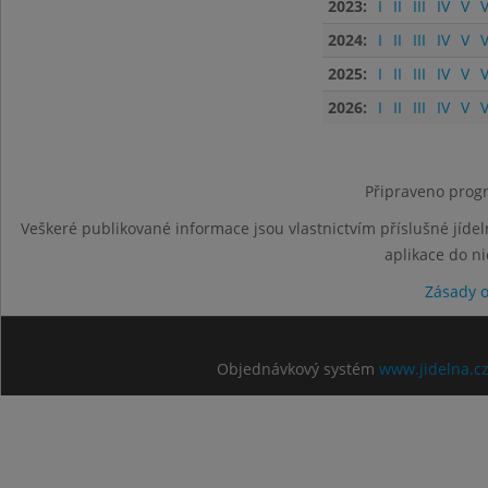
2023:
I
II
III
IV
V
V
2024:
I
II
III
IV
V
V
2025:
I
II
III
IV
V
V
2026:
I
II
III
IV
V
V
Připraveno progr
Veškeré publikované informace jsou vlastnictvím příslušné jídel
aplikace do n
Zásady 
Objednávkový systém
www.jidelna.c