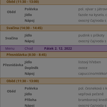
Oběd (11:30 - 13:00)
Polévka
pol. vývar s játro
Oběd
Jídlo
fazole na kyselo, 
Nápoj
ovocný čaj/voda s
Svačina (14:30 - 14:45)
Jídlo
pudink s piškoty
Svačina
Nápoj
ovocný čaj/voda s
Menu
Chod
Pátek 2. 12. 2022
Přesnídávka (8:30 - 8:45)
Jídlo
listový hřeben
Přesnídávka
Doplněk
ovoce
Nápoj
capuccino/mléko/
Oběd (11:30 - 13:00)
Polévka
pol. česneková s 
Oběd
Jídlo
vepřová pečeně
Příloha
bramborový knedlí
Nápoj
ovocný čaj/voda s