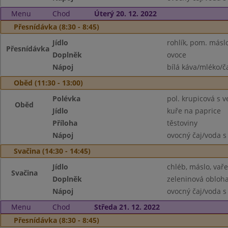
Menu
Chod
Úterý 20. 12. 2022
Přesnídávka (8:30 - 8:45)
Jídlo
rohlík, pom. másl
Přesnídávka
Doplněk
ovoce
Nápoj
bílá káva/mléko/č
Oběd (11:30 - 13:00)
Polévka
pol. krupicová s ve
Oběd
Jídlo
kuře na paprice
Příloha
těstoviny
Nápoj
ovocný čaj/voda s
Svačina (14:30 - 14:45)
Jídlo
chléb, máslo, vař
Svačina
Doplněk
zeleninová obloh
Nápoj
ovocný čaj/voda s
Menu
Chod
Středa 21. 12. 2022
Přesnídávka (8:30 - 8:45)