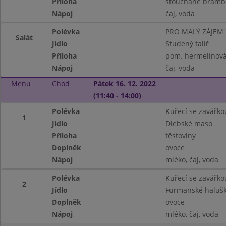
Příloha
šťouchané bramb
Nápoj
čaj, voda
Polévka
PRO MALÝ ZÁJEM
Salát
Jídlo
Studený talíř
Příloha
pom. hermelínová,
Nápoj
čaj, voda
Menu
Chod
Pátek 16. 12. 2022
(11:40 - 14:00)
Polévka
Kuřecí se zavářko
1
Jídlo
Dlebské maso
Příloha
těstoviny
Doplněk
ovoce
Nápoj
mléko, čaj, voda
Polévka
Kuřecí se zavářko
2
Jídlo
Furmanské haluš
Doplněk
ovoce
Nápoj
mléko, čaj, voda