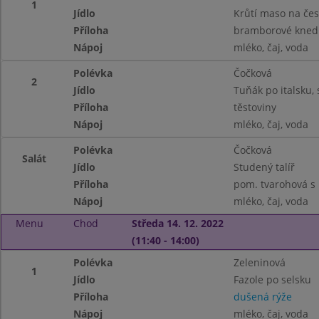
1
Jídlo
Krůtí maso na če
Příloha
bramborové knedl
Nápoj
mléko, čaj, voda
Polévka
Čočková
2
Jídlo
Tuňák po italsku, 
Příloha
těstoviny
Nápoj
mléko, čaj, voda
Polévka
Čočková
Salát
Jídlo
Studený talíř
Příloha
pom. tvarohová s 
Nápoj
mléko, čaj, voda
Menu
Chod
Středa 14. 12. 2022
(11:40 - 14:00)
Polévka
Zeleninová
1
Jídlo
Fazole po selsku
Příloha
dušená rýže
Nápoj
mléko, čaj, voda