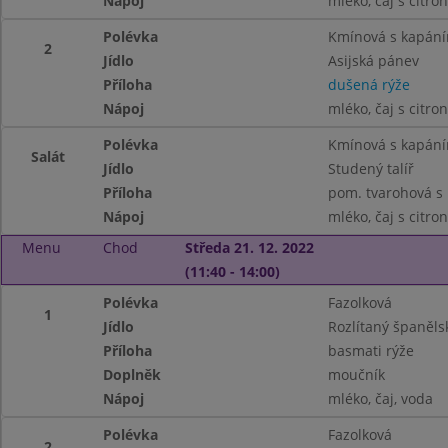
Nápoj
mléko, čaj s citro
Polévka
Kmínová s kapán
2
Jídlo
Asijská pánev
Příloha
dušená rýže
Nápoj
mléko, čaj s citro
Polévka
Kmínová s kapán
Salát
Jídlo
Studený talíř
Příloha
pom. tvarohová s 
Nápoj
mléko, čaj s citro
Menu
Chod
Středa 21. 12. 2022
(11:40 - 14:00)
Polévka
Fazolková
1
Jídlo
Rozlítaný španěls
Příloha
basmati rýže
Doplněk
moučník
Nápoj
mléko, čaj, voda
Polévka
Fazolková
2