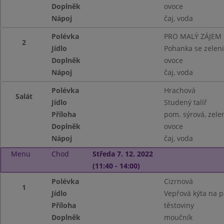
Doplněk
ovoce
Nápoj
čaj, voda
Polévka
PRO MALÝ ZÁJEM
2
Jídlo
Pohanka se zelen
Doplněk
ovoce
Nápoj
čaj, voda
Polévka
Hrachová
Salát
Jídlo
Studený talíř
Příloha
pom. sýrová, zele
Doplněk
ovoce
Nápoj
čaj, voda
Menu
Chod
Středa 7. 12. 2022
(11:40 - 14:00)
Polévka
Cizrnová
1
Jídlo
Vepřová kýta na 
Příloha
těstoviny
Doplněk
moučník