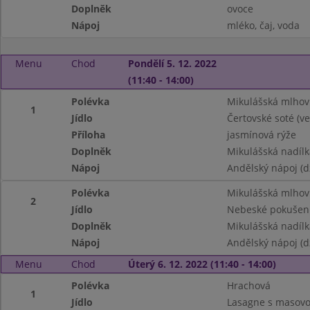
Doplněk
ovoce
Nápoj
mléko, čaj, voda
Menu
Chod
Pondělí 5. 12. 2022
(11:40 - 14:00)
Polévka
Mikulášská mlhov
1
Jídlo
Čertovské soté (ve
Příloha
jasmínová rýže
Doplněk
Mikulášská nadílk
Nápoj
Andělský nápoj (d
Polévka
Mikulášská mlhov
2
Jídlo
Nebeské pokušení
Doplněk
Mikulášská nadílk
Nápoj
Andělský nápoj (d
Menu
Chod
Úterý 6. 12. 2022 (11:40 - 14:00)
Polévka
Hrachová
1
Jídlo
Lasagne s masovo