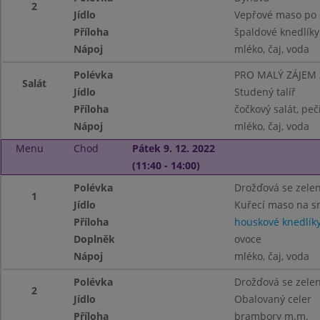
2
Jídlo
Vepřové maso po 
Příloha
špaldové knedlíky
Nápoj
mléko, čaj, voda
Polévka
PRO MALÝ ZÁJEM
Salát
Jídlo
Studený talíř
Příloha
čočkový salát, peč
Nápoj
mléko, čaj, voda
Menu
Chod
Pátek 9. 12. 2022
(11:40 - 14:00)
Polévka
Drožďová se zele
1
Jídlo
Kuřecí maso na 
Příloha
houskové knedlík
Doplněk
ovoce
Nápoj
mléko, čaj, voda
Polévka
Drožďová se zele
2
Jídlo
Obalovaný celer
Příloha
brambory m.m.