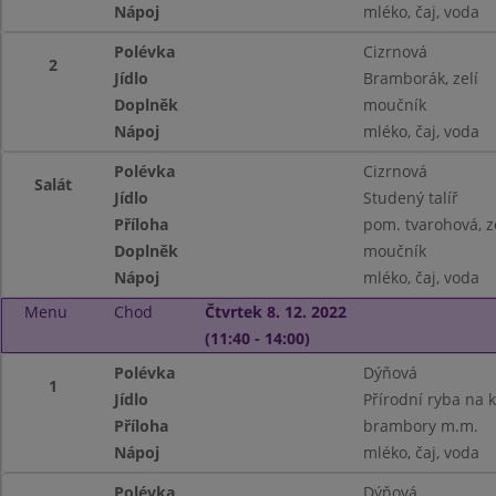
Nápoj
mléko, čaj, voda
Polévka
Cizrnová
2
Jídlo
Bramborák, zelí
Doplněk
moučník
Nápoj
mléko, čaj, voda
Polévka
Cizrnová
Salát
Jídlo
Studený talíř
Příloha
pom. tvarohová, z
Doplněk
moučník
Nápoj
mléko, čaj, voda
Menu
Chod
Čtvrtek 8. 12. 2022
(11:40 - 14:00)
Polévka
Dýňová
1
Jídlo
Přírodní ryba na 
Příloha
brambory m.m.
Nápoj
mléko, čaj, voda
Polévka
Dýňová