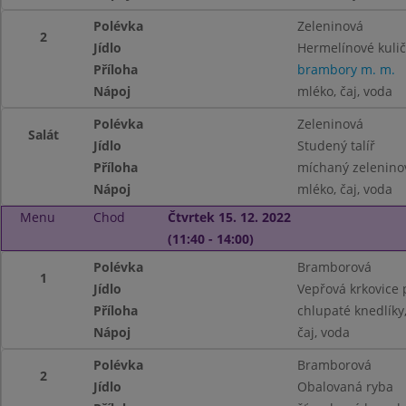
Polévka
Zeleninová
2
Jídlo
Hermelínové kulič
Příloha
brambory m. m.
Nápoj
mléko, čaj, voda
Polévka
Zeleninová
Salát
Jídlo
Studený talíř
Příloha
míchaný zeleninov
Nápoj
mléko, čaj, voda
Menu
Chod
Čtvrtek 15. 12. 2022
(11:40 - 14:00)
Polévka
Bramborová
1
Jídlo
Vepřová krkovice
Příloha
chlupaté knedlíky,
Nápoj
čaj, voda
Polévka
Bramborová
2
Jídlo
Obalovaná ryba