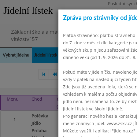
Poslední sync
Jídelní lístek
Pátek 3.7.2026
Zpráva pro strávníky od jíd
Omezení obje
Základní škola a mateřská škola Chodov, Praha 4, K
Platba stravného: platbu stravného n
vítězství 57
do 7. dne v měsíci dle kategorie (sk
věkových skupin jsou zařazováni žác
Vybrat jídelnu
Jídelní lístek
Historie
Kontakty a informace
Doch
daného věku (od 1. 9. 2026 do 31. 8.
Pokud máte v jídelníčku navoleno jídlo
Říjen 2022
Listopad 2022
vždy v pátek na následující týden htt
Zde jsou již uvedena jídla, která se
vzhledem k malému počtu objednávek
Menu
Chod
Čtvrtek 1. 12. 2022
jídlo není, neznamená to, že by nezby
(11:40 - 14:00)
jídelní lístek ve školní jídelně.
Polévka
Se sójovými klíčky
Pro generaci nového hesla kontaktujt
1
Jídlo
Hovězí guláš
méně známých jídel: www.zskv.cz JÍ
Příloha
celozrnné knedlík
Můžete využít i aplikaci "Jidelna.cz"