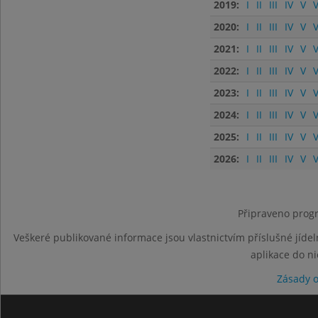
2019:
I
II
III
IV
V
V
2020:
I
II
III
IV
V
V
2021:
I
II
III
IV
V
V
2022:
I
II
III
IV
V
V
2023:
I
II
III
IV
V
V
2024:
I
II
III
IV
V
V
2025:
I
II
III
IV
V
V
2026:
I
II
III
IV
V
V
Připraveno progr
Veškeré publikované informace jsou vlastnictvím příslušné jídel
aplikace do n
Zásady 