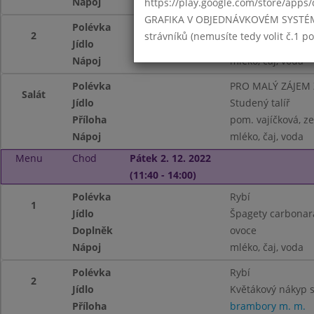
Nápoj
mléko, čaj, voda
https://play.google.com/store/apps/
GRAFIKA V OBJEDNÁVKOVÉM SYSTÉMU -
Polévka
PRO MALÝ ZÁJEM
2
strávníků (nemusíte tedy volit č.1 
Jídlo
Polentový nákyp s
Nápoj
mléko, čaj, voda
Polévka
PRO MALÝ ZÁJEM
Salát
Jídlo
Studený talíř
Příloha
pom. vajíčková, ze
Nápoj
mléko, čaj, voda
Menu
Chod
Pátek 2. 12. 2022
(11:40 - 14:00)
Polévka
Rybí
1
Jídlo
Špagety carbonara
Doplněk
ovoce
Nápoj
mléko, čaj, voda
Polévka
Rybí
2
Jídlo
Květákový nákyp s
Příloha
brambory m. m.