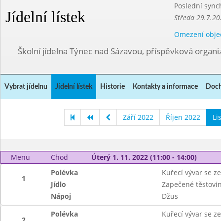
Poslední sync
Jídelní lístek
Středa 29.7.20
Omezení obje
Školní jídelna Týnec nad Sázavou, příspěvková organi
Vybrat jídelnu
Jídelní lístek
Historie
Kontakty a informace
Doch
Září 2022
Říjen 2022
Li
Menu
Chod
Úterý 1. 11. 2022 (11:00 - 14:00)
Polévka
Kuřecí vývar se z
1
Jídlo
Zapečené těstovin
Nápoj
Džus
Polévka
Kuřecí vývar se z
2