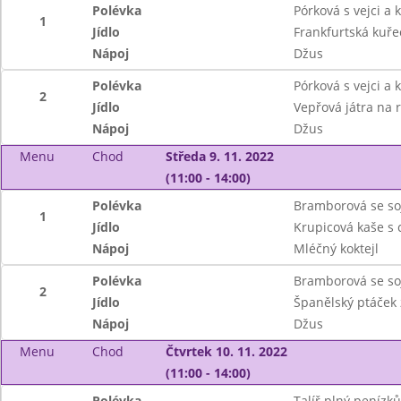
Polévka
Pórková s vejci a
1
Jídlo
Frankfurtská kuřec
Nápoj
Džus
Polévka
Pórková s vejci a
2
Jídlo
Vepřová játra na 
Nápoj
Džus
Menu
Chod
Středa 9. 11. 2022
(11:00 - 14:00)
Polévka
Bramborová se so
1
Jídlo
Krupicová kaše s
Nápoj
Mléčný koktejl
Polévka
Bramborová se so
2
Jídlo
Španělský ptáček 
Nápoj
Džus
Menu
Chod
Čtvrtek 10. 11. 2022
(11:00 - 14:00)
Polévka
Talíř plný penízků