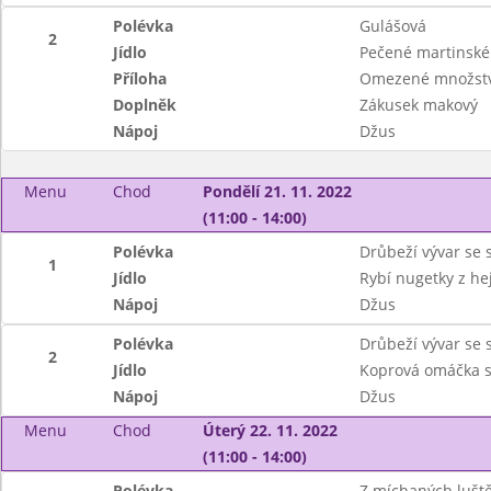
Polévka
Gulášová
2
Jídlo
Pečené martinské 
Příloha
Omezené množství
Doplněk
Zákusek makový
Nápoj
Džus
Menu
Chod
Pondělí 21. 11. 2022
(11:00 - 14:00)
Polévka
Drůbeží vývar se 
1
Jídlo
Rybí nugetky z he
Nápoj
Džus
Polévka
Drůbeží vývar se 
2
Jídlo
Koprová omáčka s 
Nápoj
Džus
Menu
Chod
Úterý 22. 11. 2022
(11:00 - 14:00)
Polévka
Z míchaných lušt