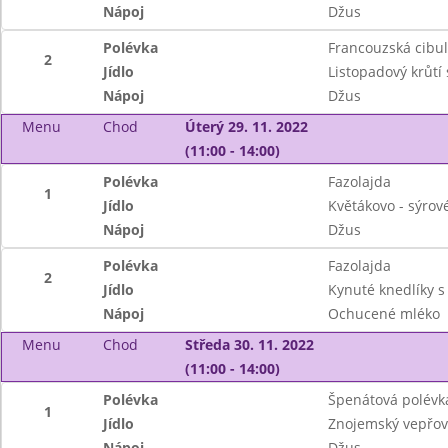
Nápoj
Džus
Polévka
Francouzská cibu
2
Jídlo
Listopadový krůtí
Nápoj
Džus
Menu
Chod
Úterý 29. 11. 2022
(11:00 - 14:00)
Polévka
Fazolajda
1
Jídlo
Květákovo - sýrov
Nápoj
Džus
Polévka
Fazolajda
2
Jídlo
Kynuté knedlíky s
Nápoj
Ochucené mléko
Menu
Chod
Středa 30. 11. 2022
(11:00 - 14:00)
Polévka
Špenátová polévk
1
Jídlo
Znojemský vepřový
Nápoj
Džus