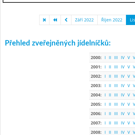
Září 2022
Říjen 2022
Li
Přehled zveřejněných jídelníčků:
2000:
I
II
III
IV
V
V
2001:
I
II
III
IV
V
V
2002:
I
II
III
IV
V
V
2003:
I
II
III
IV
V
V
2004:
I
II
III
IV
V
V
2005:
I
II
III
IV
V
V
2006:
I
II
III
IV
V
V
2007:
I
II
III
IV
V
V
2008:
I
II
III
IV
V
V