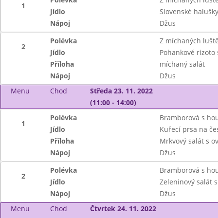
1
Jídlo
Slovenské halušk
Nápoj
Džus
Polévka
Z míchaných lušt
2
Jídlo
Pohankové rizoto 
Příloha
míchaný salát
Nápoj
Džus
Menu
Chod
Středa 23. 11. 2022
(11:00 - 14:00)
Polévka
Bramborová s ho
1
Jídlo
Kuřecí prsa na če
Příloha
Mrkvový salát s 
Nápoj
Džus
Polévka
Bramborová s ho
2
Jídlo
Zeleninový salát 
Nápoj
Džus
Menu
Chod
Čtvrtek 24. 11. 2022