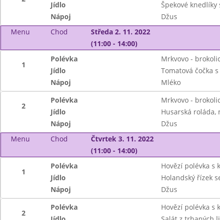
Jídlo
Špekové knedlíky 
Nápoj
Džus
Menu
Chod
Středa 2. 11. 2022
(11:00 - 14:00)
Polévka
Mrkvovo - brokoli
1
Jídlo
Tomatová čočka s
Nápoj
Mléko
Polévka
Mrkvovo - brokoli
2
Jídlo
Husarská roláda,
Nápoj
Džus
Menu
Chod
Čtvrtek 3. 11. 2022
(11:00 - 14:00)
Polévka
Hovězí polévka s 
1
Jídlo
Holandský řízek s
Nápoj
Džus
Polévka
Hovězí polévka s 
2
Jídlo
Salát z trhaných 