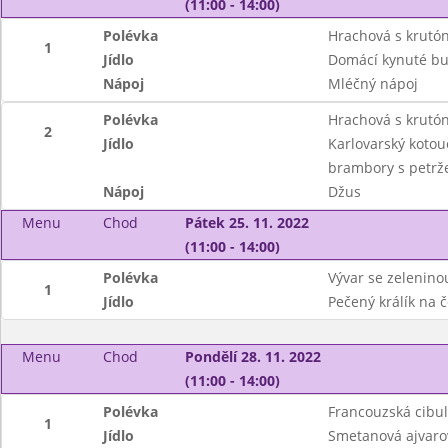
(11:00 - 14:00)
Polévka
Hrachová s krutó
1
Jídlo
Domácí kynuté bu
Nápoj
Mléčný nápoj
Polévka
Hrachová s krutó
2
Jídlo
Karlovarský kotouč
brambory s petrž
Nápoj
Džus
Menu
Chod
Pátek 25. 11. 2022
(11:00 - 14:00)
Polévka
Vývar se zelenino
1
Jídlo
Pečený králík na 
Menu
Chod
Pondělí 28. 11. 2022
(11:00 - 14:00)
Polévka
Francouzská cibu
1
Jídlo
Smetanová ajvarov