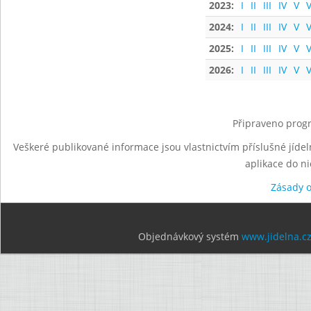
2023:
I
II
III
IV
V
V
2024:
I
II
III
IV
V
V
2025:
I
II
III
IV
V
V
2026:
I
II
III
IV
V
V
Připraveno progr
Veškeré publikované informace jsou vlastnictvím příslušné jídel
aplikace do n
Zásady 
Objednávkový systém
www.jidelna.c