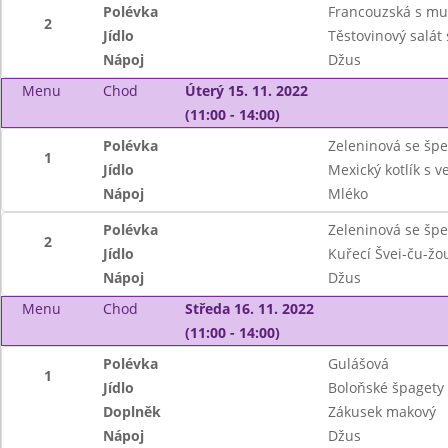
Polévka
Francouzská s mu
2
Jídlo
Těstovinový salát
Nápoj
Džus
Menu
Chod
Úterý 15. 11. 2022
(11:00 - 14:00)
Polévka
Zeleninová se šp
1
Jídlo
Mexický kotlík s v
Nápoj
Mléko
Polévka
Zeleninová se šp
2
Jídlo
Kuřecí Švei-ču-žo
Nápoj
Džus
Menu
Chod
Středa 16. 11. 2022
(11:00 - 14:00)
Polévka
Gulášová
1
Jídlo
Boloňské špagety
Doplněk
Zákusek makový
Nápoj
Džus