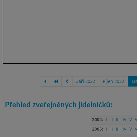
Září 2022
Říjen 2022
Li
Přehled zveřejněných jídelníčků:
2004:
I
II
III
IV
V
V
2005:
I
II
III
IV
V
V