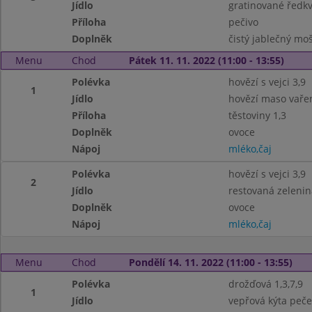
Jídlo
gratinované ředkv
Příloha
pečivo
Doplněk
čistý jablečný mo
Menu
Chod
Pátek 11. 11. 2022 (11:00 - 13:55)
Polévka
hovězí s vejci 3,9
1
Jídlo
hovězí maso vařen
Příloha
těstoviny 1,3
Doplněk
ovoce
Nápoj
mléko,čaj
Polévka
hovězí s vejci 3,9
2
Jídlo
restovaná zeleni
Doplněk
ovoce
Nápoj
mléko,čaj
Menu
Chod
Pondělí 14. 11. 2022 (11:00 - 13:55)
Polévka
drožďová 1,3,7,9
1
Jídlo
vepřová kýta peče