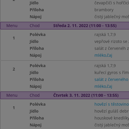
Jídlo
čevapčiči s hořčicí
Příloha
brambory
Nápoj
čistý jablečný mo
Menu
Chod
Středa 2. 11. 2022 (11:00 - 13:55)
Polévka
rajská 1,7,9
1
Jídlo
vepřové rizoto se
Příloha
salát z červenéh z
Nápoj
mléko,čaj
Polévka
rajská 1,7,9
2
Jídlo
kuřecí gyros s ří
Příloha
salát z červeného 
Nápoj
mléko,čaj
Menu
Chod
Čtvrtek 3. 11. 2022 (11:00 - 13:55)
Polévka
hovězí s těstovino
1
Jídlo
hovězí guláš debr
Příloha
houskové knedlíky
Nápoj
čistý jablečný mo