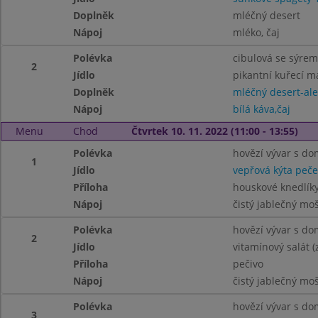
Doplněk
mléčný desert
Nápoj
mléko, čaj
Polévka
cibulová se sýrem
2
Jídlo
pikantní kuřecí ma
Doplněk
mléčný desert-ale
Nápoj
bílá káva,čaj
Menu
Chod
Čtvrtek 10. 11. 2022 (11:00 - 13:55)
Polévka
hovězí vývar s do
1
Jídlo
vepřová kýta peč
Příloha
houskové knedlíky 
Nápoj
čistý jablečný mo
Polévka
hovězí vývar s do
2
Jídlo
vitamínový salát (
Příloha
pečivo
Nápoj
čistý jablečný mo
Polévka
hovězí vývar s do
3