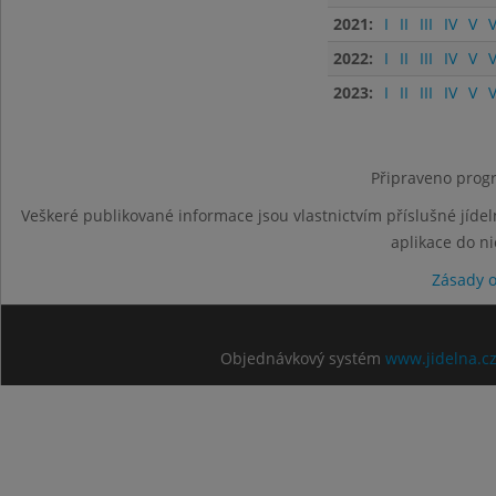
2021:
I
II
III
IV
V
V
2022:
I
II
III
IV
V
V
2023:
I
II
III
IV
V
V
Připraveno progr
Veškeré publikované informace jsou vlastnictvím příslušné jídel
aplikace do n
Zásady 
Objednávkový systém
www.jidelna.c