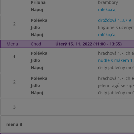
Příloha
brambory
Nápoj
mléko,čaj
Polévka
drožďová 1.3.7.9
2
Jídlo
linguine s uzeným
Nápoj
mléko,čaj
Menu
Chod
Úterý 15. 11. 2022 (11:00 - 13:55)
Polévka
hrachová 1,7, chl
1
Jídlo
nudle s mákem 1.
Nápoj
čistý jablečný mo
Polévka
hrachová 1,7, chl
2
Jídlo
jelení ragů se ší
Nápoj
čistý jablečný mo
3
menu B