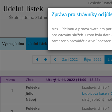
Poslední sync
Jídelní lístek
Pondělí 10.7.2
Zpráva pro strávníky od jíd
Školní jídelna Zlatnická
Mezi jídelnou a provozovatelem por
poskytování služeb. Proto byla dat
zamezeno provádět aktivní operace (
Vybrat jídelnu
Jídelní lístek
Historie
Kontakty a informace
Doch
Září 2022
Říjen 2022
Li
Menu
Chod
Úterý 1. 11. 2022 (11:00 - 13:55)
Polévka
fazolová, chléb 1
1
Jídlo
krupicová kaše s
Nápoj
čistý jablečný mo
Polévka
fazolová, chléb 1
2