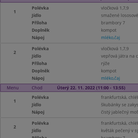
Polévka
vločková 1,7,9
1
Jídlo
smažené lososové 
Příloha
brambory 7
Doplněk
kompot
Nápoj
mléko,čaj
Polévka
vločková 1,7,9
2
Jídlo
vepřová játra na c
Příloha
rýže
Doplněk
kompot
Nápoj
mléko,čaj
Menu
Chod
Úterý 22. 11. 2022 (11:00 - 13:55)
Polévka
frankfurtská, chlé
1
Jídlo
škubánky se zakys
Nápoj
čistý jablečný mo
Polévka
frankfurtská, chlé
2
Jídlo
květák pečený v s
Příloha
brambory 7