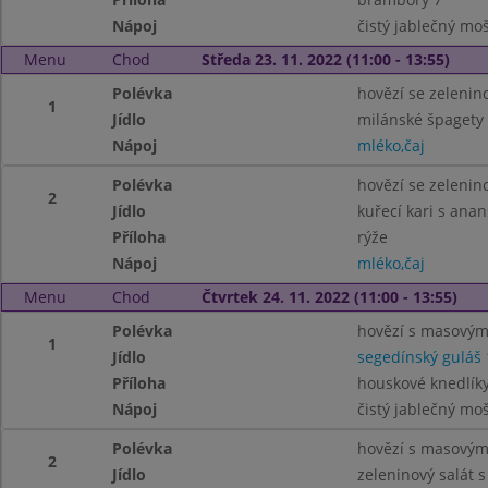
Nápoj
čistý jablečný mo
Menu
Chod
Středa 23. 11. 2022 (11:00 - 13:55)
Polévka
hovězí se zelenin
1
Jídlo
milánské špagety 
Nápoj
mléko,čaj
Polévka
hovězí se zelenin
2
Jídlo
kuřecí kari s ana
Příloha
rýže
Nápoj
mléko,čaj
Menu
Chod
Čtvrtek 24. 11. 2022 (11:00 - 13:55)
Polévka
hovězí s masovými
1
Jídlo
segedínský guláš 
Příloha
houskové knedlíky 
Nápoj
čistý jablečný mo
Polévka
hovězí s masovými
2
Jídlo
zeleninový salát s