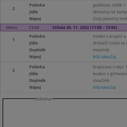
Polévka
gulášová, chléb 1
2
Jídlo
těstoviny se žamp
Nápoj
čistý jablečný mo
Menu
Chod
Středa 30. 11. 2022 (11:00 - 13:55)
Polévka
hovězí s krupicí a 
1
Jídlo
drůbeží rizoto se
Doplněk
moučník
Nápoj
bílá káva,čaj
Polévka
krupicová s vejci 1
2
Jídlo
kuskus s grilovan
Doplněk
moučník
Nápoj
bílá káva,čaj
Reklama: