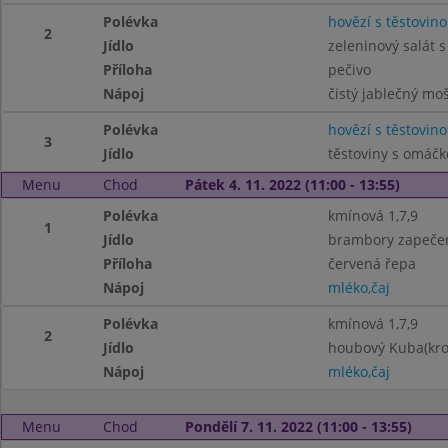
Polévka
hovězí s těstovino
2
Jídlo
zeleninový salát 
Příloha
pečivo
Nápoj
čistý jablečný mo
Polévka
hovězí s těstovino
3
Jídlo
těstoviny s omáčk
Menu
Chod
Pátek 4. 11. 2022 (11:00 - 13:55)
Polévka
kmínová 1,7,9
1
Jídlo
brambory zapečen
Příloha
červená řepa
Nápoj
mléko,čaj
Polévka
kmínová 1,7,9
2
Jídlo
houbový Kuba(kro
Nápoj
mléko,čaj
Menu
Chod
Pondělí 7. 11. 2022 (11:00 - 13:55)