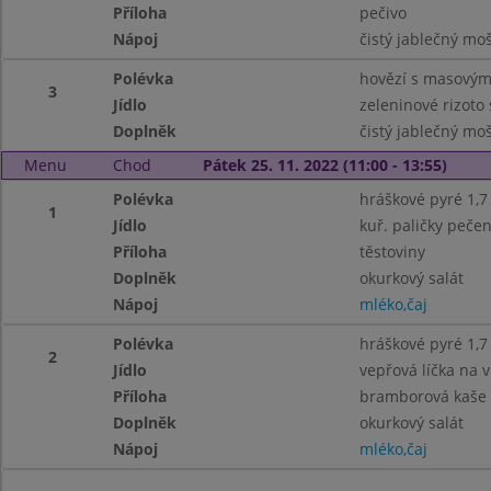
Příloha
pečivo
Nápoj
čistý jablečný mo
Polévka
hovězí s masovými
3
Jídlo
zeleninové rizot
Doplněk
čistý jablečný mo
Menu
Chod
Pátek 25. 11. 2022 (11:00 - 13:55)
Polévka
hráškové pyré 1,7
1
Jídlo
kuř. paličky pečen
Příloha
těstoviny
Doplněk
okurkový salát
Nápoj
mléko,čaj
Polévka
hráškové pyré 1,7
2
Jídlo
vepřová líčka na v
Příloha
bramborová kaše
Doplněk
okurkový salát
Nápoj
mléko,čaj