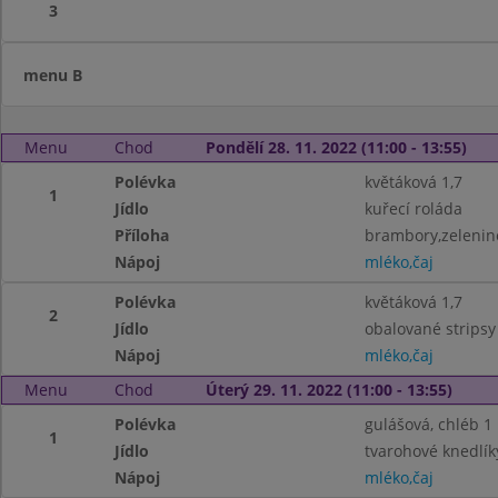
3
menu B
Menu
Chod
Pondělí 28. 11. 2022 (11:00 - 13:55)
Polévka
květáková 1,7
1
Jídlo
kuřecí roláda
Příloha
brambory,zelenin
Nápoj
mléko,čaj
Polévka
květáková 1,7
2
Jídlo
obalované stripsy
Nápoj
mléko,čaj
Menu
Chod
Úterý 29. 11. 2022 (11:00 - 13:55)
Polévka
gulášová, chléb 1
1
Jídlo
tvarohové knedlík
Nápoj
mléko,čaj