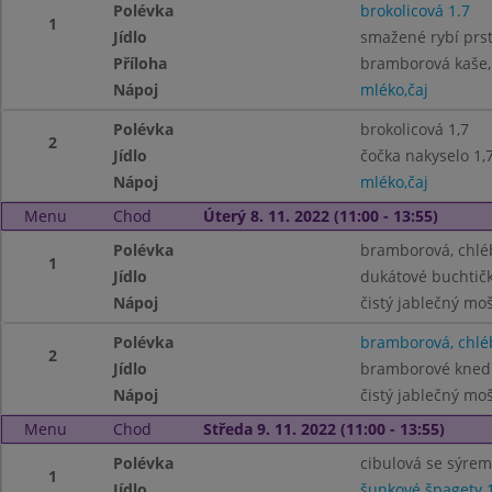
Polévka
brokolicová 1.7
1
Jídlo
smažené rybí prst
Příloha
bramborová kaše,
Nápoj
mléko,čaj
Polévka
brokolicová 1,7
2
Jídlo
čočka nakyselo 1,7
Nápoj
mléko,čaj
Menu
Chod
Úterý 8. 11. 2022 (11:00 - 13:55)
Polévka
bramborová, chléb
1
Jídlo
dukátové buchtičk
Nápoj
čistý jablečný mo
Polévka
bramborová, chléb
2
Jídlo
bramborové knedl
Nápoj
čistý jablečný mo
Menu
Chod
Středa 9. 11. 2022 (11:00 - 13:55)
Polévka
cibulová se sýrem
1
Jídlo
šunkové špagety 1