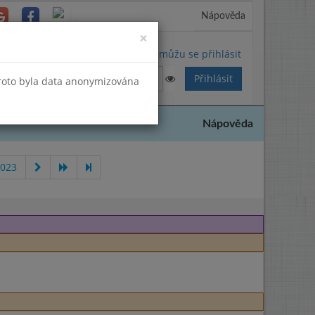
Nápověda
Close
×
Nemůžu se přihlásit
Proto byla data anonymizována
Nápověda
2023