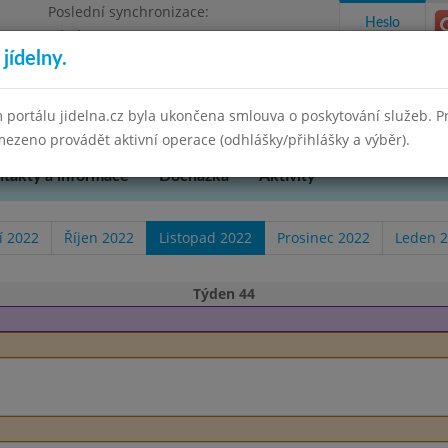
Poslední synchronizace:
Heslo
Pátek 29.8.2025 10:55
jídelny.
pěvková organizace
 portálu jidelna.cz byla ukončena smlouva o poskytování služeb. 
ezeno provádět aktivní operace (odhlášky/přihlášky a výběr).
takty a informace
Docházka
Aktivity
í 2022
Říjen 2022
Listopad 2022
Prosinec 2022
Leden 
Týden 44