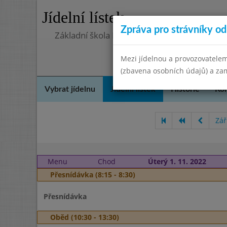
Jídelní lístek
Zpráva pro strávníky od 
Základní škola Kostomlaty nad Labem, přís
Mezi jídelnou a provozovatelem
(zbavena osobních údajů) a zam
Vybrat jídelnu
Jídelní lístek
Historie
Kon
Zář
Menu
Chod
Úterý 1. 11. 2022
Přesnídávka (8:15 - 8:30)
Přesnídávka
Oběd (10:30 - 13:30)