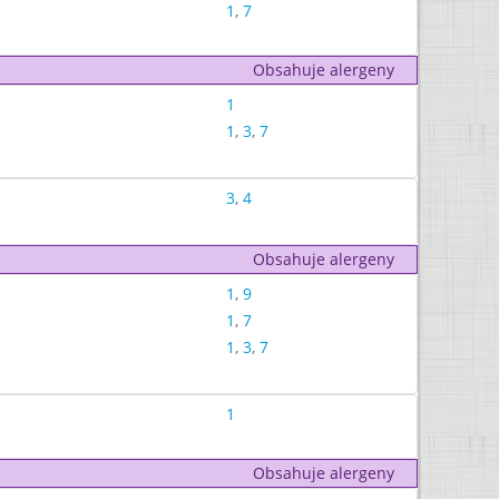
1
,
7
Obsahuje alergeny
1
1
,
3
,
7
3
,
4
Obsahuje alergeny
1
,
9
1
,
7
1
,
3
,
7
1
Obsahuje alergeny