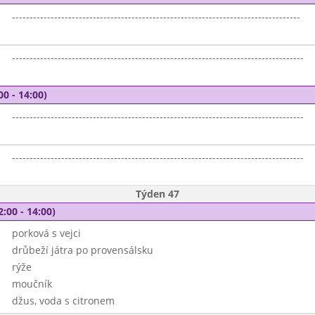
----------------------------------------------------------------------------------
-----------------------------------------------------------------------------------
00 - 14:00)
-----------------------------------------------------------------------------------
-----------------------------------------------------------------------------------
Týden 47
2:00 - 14:00)
porková s vejci
drůbeží játra po provensálsku
rýže
moučník
džus, voda s citronem