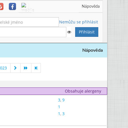
Nápověda
Nemůžu se přihlásit
Nápověda
2023
Obsahuje alergeny
3
,
9
1
1
,
3