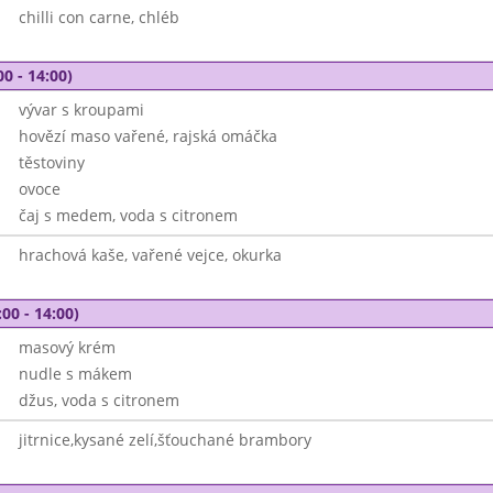
chilli con carne, chléb
00 - 14:00)
vývar s kroupami
hovězí maso vařené, rajská omáčka
těstoviny
ovoce
čaj s medem, voda s citronem
hrachová kaše, vařené vejce, okurka
00 - 14:00)
masový krém
nudle s mákem
džus, voda s citronem
jitrnice,kysané zelí,šťouchané brambory