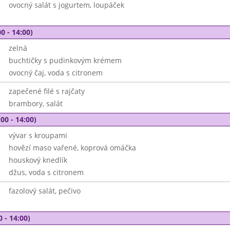
ovocný salát s jogurtem, loupáček
0 - 14:00)
zelná
buchtičky s pudinkovým krémem
ovocný čaj, voda s citronem
zapečené filé s rajčaty
brambory, salát
00 - 14:00)
vývar s kroupami
hovězí maso vařené, koprová omáčka
houskový knedlík
džus, voda s citronem
fazolový salát, pečivo
0 - 14:00)