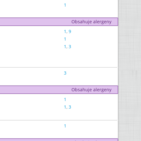
1
Obsahuje alergeny
1
,
9
1
1
,
3
3
Obsahuje alergeny
1
1
,
3
1