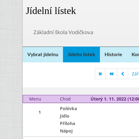
Jídelní lístek
Základní škola Vodičkova
Vybrat jídelnu
Jídelní lístek
Historie
Kon
Zář
Menu
Chod
Úterý 1. 11. 2022 (12:00
Polévka
1
Jídlo
Příloha
Nápoj