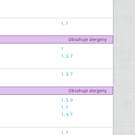
1
,
7
Obsahuje alergeny
1
1
,
3
,
7
1
,
3
,
7
Obsahuje alergeny
1
,
3
,
9
1
,
7
1
,
3
,
7
1
,
7