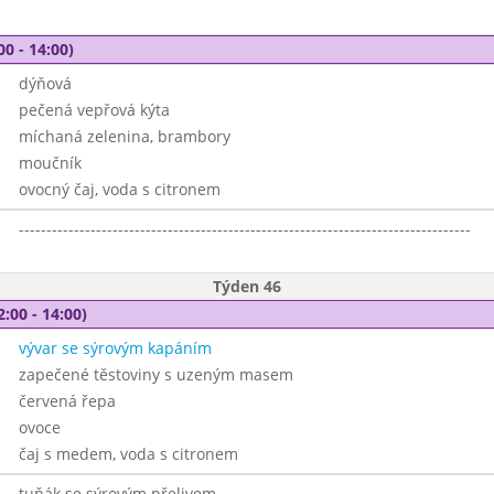
00 - 14:00)
dýňová
pečená vepřová kýta
míchaná zelenina, brambory
moučník
ovocný čaj, voda s citronem
----------------------------------------------------------------------------------
Týden 46
2:00 - 14:00)
vývar se sýrovým kapáním
zapečené těstoviny s uzeným masem
červená řepa
ovoce
čaj s medem, voda s citronem
tuňák se sýrovým přelivem