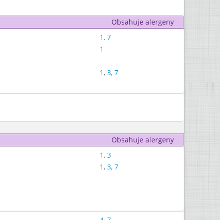
Obsahuje alergeny
1
,
7
1
1
,
3
,
7
Obsahuje alergeny
1
,
3
1
,
3
,
7
4
,
7