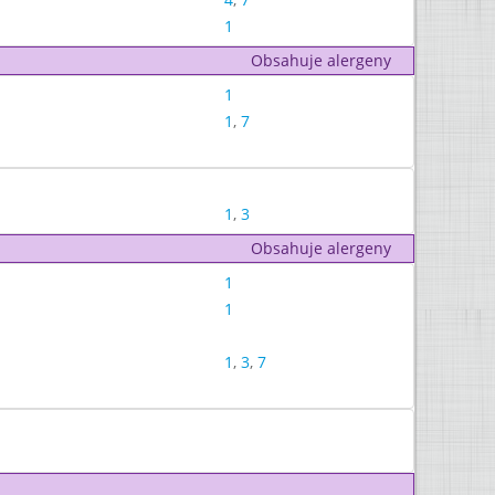
1
Obsahuje alergeny
1
1
,
7
1
,
3
Obsahuje alergeny
1
1
1
,
3
,
7