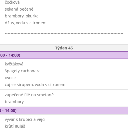
čočková
sekaná pečeně
brambory, okurka
džus, voda s citronem
-----------------------------------------------------------------------------------
Týden 45
00 - 14:00)
květáková
špagety carbonara
ovoce
čaj se sirupem, voda s citronem
zapečené filé na smetaně
brambory
 - 14:00)
vývar s krupicí a vejci
krůtí guláš