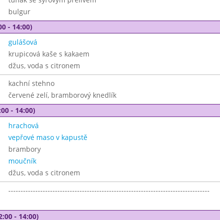
bulgur
00 - 14:00)
gulášová
krupicová kaše s kakaem
džus, voda s citronem
kachní stehno
červené zelí, bramborový knedlík
00 - 14:00)
hrachová
vepřové maso v kapustě
brambory
moučník
džus, voda s citronem
----------------------------------------------------------------------------------
2:00 - 14:00)