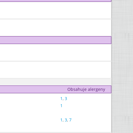
Obsahuje alergeny
1
,
3
1
1
,
3
,
7