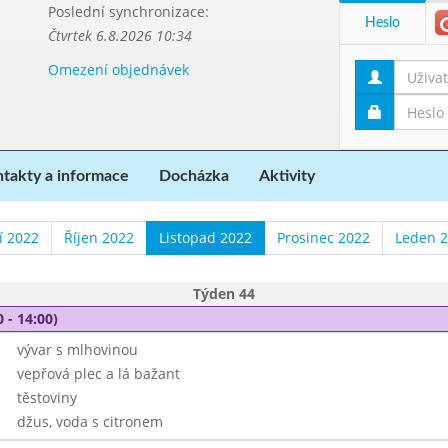
Poslední synchronizace:
Heslo
Čtvrtek 6.8.2026 10:34
Omezení objednávek
takty a informace
Docházka
Aktivity
í 2022
Říjen 2022
Listopad 2022
Prosinec 2022
Leden 
Týden 44
 - 14:00)
vývar s mlhovinou
vepřová plec a lá bažant
těstoviny
džus, voda s citronem