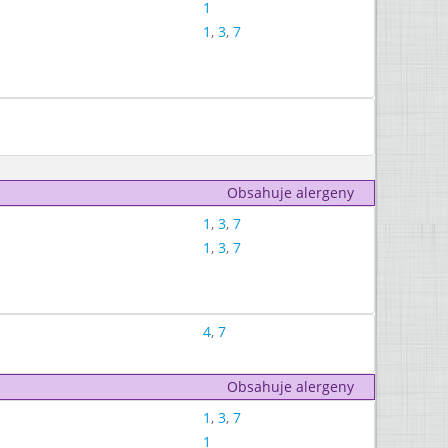
1
1
,
3
,
7
Obsahuje alergeny
1
,
3
,
7
1
,
3
,
7
4
,
7
Obsahuje alergeny
1
,
3
,
7
1