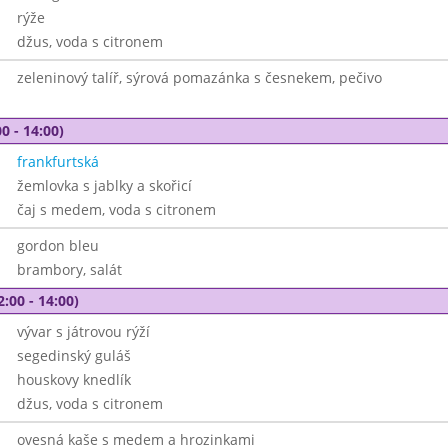
rýže
džus, voda s citronem
zeleninový talíř, sýrová pomazánka s česnekem, pečivo
0 - 14:00)
frankfurtská
žemlovka s jablky a skořicí
čaj s medem, voda s citronem
gordon bleu
brambory, salát
2:00 - 14:00)
vývar s játrovou rýží
segedinský guláš
houskovy knedlík
džus, voda s citronem
ovesná kaše s medem a hrozinkami