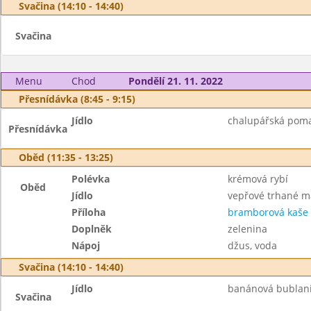
Svačina (14:10 - 14:40)
Svačina
Menu
Chod
Pondělí 21. 11. 2022
Přesnídávka (8:45 - 9:15)
Jídlo
chalupářská pomaz
Přesnídávka
Oběd (11:35 - 13:25)
Polévka
krémová rybí
Oběd
Jídlo
vepřové trhané m
Příloha
bramborová kaše
Doplněk
zelenina
Nápoj
džus, voda
Svačina (14:10 - 14:40)
Jídlo
banánová bublani
Svačina