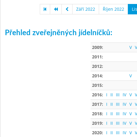
Září 2022
Říjen 2022
Li
Přehled zveřejněných jídelníčků:
2009:
V
V
2011:
2012:
2014:
V
2015:
2016:
I
II
III
IV
V
V
2017:
I
II
III
IV
V
V
2018:
I
II
III
IV
V
V
2019:
I
II
III
IV
V
V
2020:
I
II
III
IV
V
V