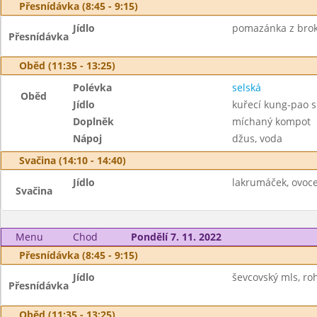
Přesnídávka (8:45 - 9:15)
Jídlo
pomazánka z broko
Přesnídávka
Oběd (11:35 - 13:25)
Polévka
selská
Oběd
Jídlo
kuřecí kung-pao s
Doplněk
míchaný kompot
Nápoj
džus, voda
Svačina (14:10 - 14:40)
Jídlo
lakrumáček, ovoce
Svačina
Menu
Chod
Pondělí 7. 11. 2022
Přesnídávka (8:45 - 9:15)
Jídlo
ševcovský mls, roh
Přesnídávka
Oběd (11:35 - 13:25)