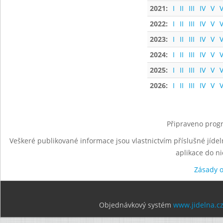
2021:
I
II
III
IV
V
V
2022:
I
II
III
IV
V
V
2023:
I
II
III
IV
V
V
2024:
I
II
III
IV
V
V
2025:
I
II
III
IV
V
V
2026:
I
II
III
IV
V
V
Připraveno progr
Veškeré publikované informace jsou vlastnictvím příslušné jídel
aplikace do n
Zásady 
Objednávkový systém
www.jidelna.c