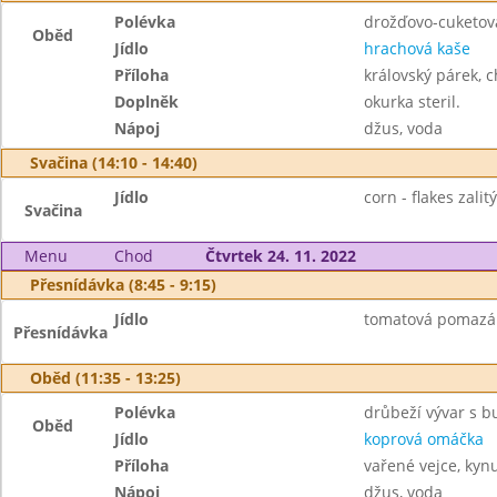
Polévka
drožďovo-cuketov
Oběd
Jídlo
hrachová kaše
Příloha
královský párek, c
Doplněk
okurka steril.
Nápoj
džus, voda
Svačina (14:10 - 14:40)
Jídlo
corn - flakes zalit
Svačina
Menu
Chod
Čtvrtek 24. 11. 2022
Přesnídávka (8:45 - 9:15)
Jídlo
tomatová pomazánk
Přesnídávka
Oběd (11:35 - 13:25)
Polévka
drůbeží vývar s 
Oběd
Jídlo
koprová omáčka
Příloha
vařené vejce, kynu
Nápoj
džus, voda