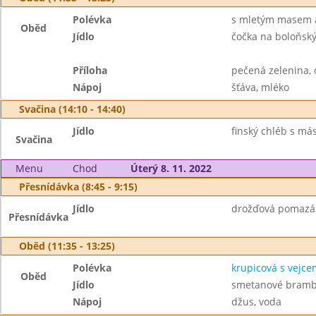
Polévka
s mletým masem 
Oběd
Jídlo
čočka na boloňsk
Příloha
pečená zelenina, 
Nápoj
šťáva, mléko
Svačina (14:10 - 14:40)
Jídlo
finský chléb s más
Svačina
Menu
Chod
Úterý 8. 11. 2022
Přesnídávka (8:45 - 9:15)
Jídlo
drožďová pomazán
Přesnídávka
Oběd (11:35 - 13:25)
Polévka
krupicová s vejce
Oběd
Jídlo
smetanové bramb
Nápoj
džus, voda