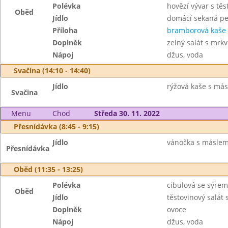
Polévka
hovězí vývar s těs
Oběd
Jídlo
domácí sekaná p
Příloha
bramborová kaše
Doplněk
zelný salát s mrk
Nápoj
džus, voda
Svačina (14:10 - 14:40)
Jídlo
rýžová kaše s más
Svačina
Menu
Chod
Středa 30. 11. 2022
Přesnídávka (8:45 - 9:15)
Jídlo
vánočka s máslem,
Přesnídávka
Oběd (11:35 - 13:25)
Polévka
cibulová se sýrem
Oběd
Jídlo
těstovinový salát
Doplněk
ovoce
Nápoj
džus, voda