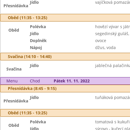
Jídlo
vajíčková pomazán
Přesnídávka
Oběd (11:35 - 13:25)
Polévka
hovězí vývar s já
Oběd
Jídlo
segedinský guláš,
Doplněk
ovoce
Nápoj
džus, voda
Svačina (14:10 - 14:40)
Jídlo
jablečná palačink
Svačina
Menu
Chod
Pátek 11. 11. 2022
Přesnídávka (8:45 - 9:15)
Jídlo
tuňáková pomazánk
Přesnídávka
Oběd (11:35 - 13:25)
Polévka
tomatová s kukuři
Oběd
Jídlo
sýrovo - kuřecí pl