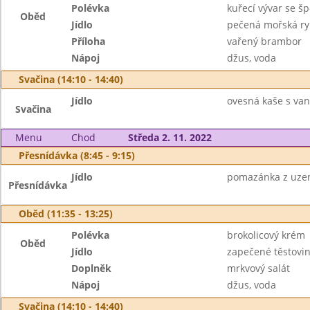
Polévka
kuřecí vývar se š
Oběd
Jídlo
pečená mořská ry
Příloha
vařený brambor
Nápoj
džus, voda
Svačina (14:10 - 14:40)
Jídlo
ovesná kaše s van
Svačina
Menu
Chod
Středa 2. 11. 2022
Přesnídávka (8:45 - 9:15)
Jídlo
pomazánka z uzené
Přesnídávka
Oběd (11:35 - 13:25)
Polévka
brokolicový krém
Oběd
Jídlo
zapečené těstovi
Doplněk
mrkvový salát
Nápoj
džus, voda
Svačina (14:10 - 14:40)