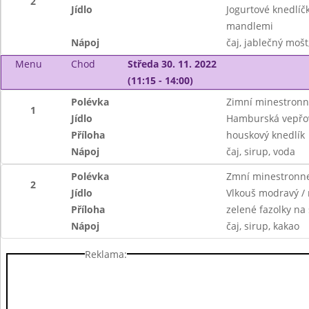
2
Jídlo
Jogurtové knedlí
mandlemi
Nápoj
čaj, jablečný mošt
Menu
Chod
Středa 30. 11. 2022
(11:15 - 14:00)
Polévka
Zimní minestron
1
Jídlo
Hamburská vepřov
Příloha
houskový knedlík
Nápoj
čaj, sirup, voda
Polévka
Zmní minestronn
2
Jídlo
Vlkouš modravý /
Příloha
zelené fazolky na
Nápoj
čaj, sirup, kakao
Reklama: