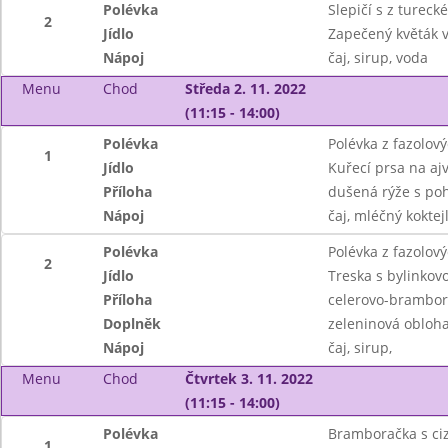
Polévka
Slepičí s z tureck
2
Jídlo
Zapečený květák 
Nápoj
čaj, sirup, voda
Menu
Chod
Středa 2. 11. 2022
(11:15 - 14:00)
Polévka
Polévka z fazolov
1
Jídlo
Kuřecí prsa na aj
Příloha
dušená rýže s po
Nápoj
čaj, mléčný koktej
Polévka
Polévka z fazolov
2
Jídlo
Treska s bylinkov
Příloha
celerovo-brambor
Doplněk
zeleninová obloh
Nápoj
čaj, sirup,
Menu
Chod
Čtvrtek 3. 11. 2022
(11:15 - 14:00)
Polévka
Bramboračka s ci
1