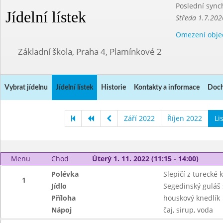
Poslední sync
Jídelní lístek
Středa 1.7.202
Omezení obje
Základní škola, Praha 4, Plamínkové 2
Vybrat jídelnu
Jídelní lístek
Historie
Kontakty a informace
Doch
Září 2022
Říjen 2022
Li
Menu
Chod
Úterý 1. 11. 2022 (11:15 - 14:00)
Polévka
Slepičí z turecké
1
Jídlo
Segedinský guláš
Příloha
houskový knedlík
Nápoj
čaj, sirup, voda