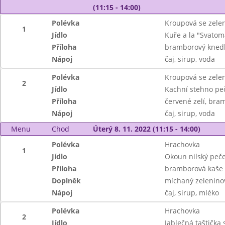
(11:15 - 14:00)
Polévka
Kroupová se zele
1
Jídlo
Kuře a la "Svatom
Příloha
bramborový knedlí
Nápoj
čaj, sirup, voda
Polévka
Kroupová se zele
2
Jídlo
Kachní stehno pe
Příloha
červené zelí, bra
Nápoj
čaj, sirup, voda
Menu
Chod
Úterý 8. 11. 2022 (11:15 - 14:00)
Polévka
Hrachovka
1
Jídlo
Okoun nilský peče
Příloha
bramborová kaše 
Doplněk
míchaný zeleninov
Nápoj
čaj, sirup, mléko
Polévka
Hrachovka
2
Jídlo
Jablečná taštička