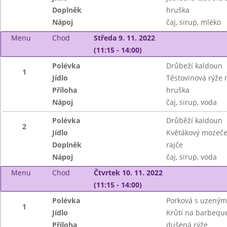
Doplněk
hruška
Nápoj
čaj, sirup, mléko
Menu
Chod
Středa 9. 11. 2022
(11:15 - 14:00)
Polévka
Drůbeží kaldoun
1
Jídlo
Těstovinová rýže n
Příloha
hruška
Nápoj
čaj, sirup, voda
Polévka
Drůběží kaldoun
2
Jídlo
Květákový mozeče
Doplněk
rajče
Nápoj
čaj, sirup, voda
Menu
Chod
Čtvrtek 10. 11. 2022
(11:15 - 14:00)
Polévka
Porková s uzeným
1
Jídlo
Krůtí na barbeque
Příloha
dušená rýže