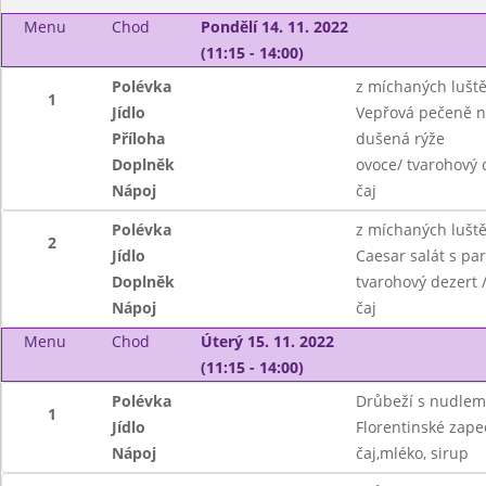
Menu
Chod
Pondělí 14. 11. 2022
(11:15 - 14:00)
Polévka
z míchaných lušt
1
Jídlo
Vepřová pečeně 
Příloha
dušená rýže
Doplněk
ovoce/ tvarohový 
Nápoj
čaj
Polévka
z míchaných lušt
2
Jídlo
Caesar salát s p
Doplněk
tvarohový dezert /
Nápoj
čaj
Menu
Chod
Úterý 15. 11. 2022
(11:15 - 14:00)
Polévka
Drůbeží s nudlem
1
Jídlo
Florentinské zapeč
Nápoj
čaj,mléko, sirup