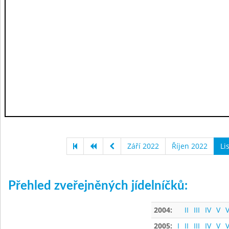
Září 2022
Říjen 2022
Li
Přehled zveřejněných jídelníčků:
2004:
II
III
IV
V
V
2005:
I
II
III
IV
V
V