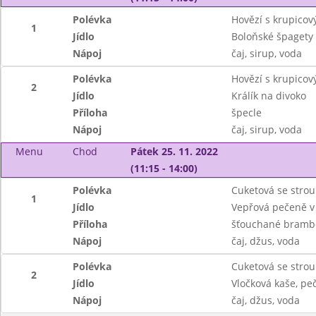
Polévka
Hovězí s krupicov
1
Jídlo
Boloňské špagety
Nápoj
čaj, sirup, voda
Polévka
Hovězí s krupicov
2
Jídlo
Králík na divoko
Příloha
špecle
Nápoj
čaj, sirup, voda
Menu
Chod
Pátek 25. 11. 2022
(11:15 - 14:00)
Polévka
Cuketová se stro
1
Jídlo
Vepřová pečeně v m
Příloha
šťouchané brambo
Nápoj
čaj, džus, voda
Polévka
Cuketová se stro
2
Jídlo
Vločková kaše, pe
Nápoj
čaj, džus, voda