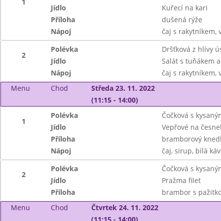
1
Jídlo
Kuřecí na kari
Příloha
dušená rýže
Nápoj
čaj s rakytníkem, 
Polévka
Dršťková z hlívy ú
2
Jídlo
Salát s tuňákem a
Nápoj
čaj s rakytníkem, 
Menu
Chod
Středa 23. 11. 2022
(11:15 - 14:00)
Polévka
Čočková s kysaný
1
Jídlo
Vepřové na česne
Příloha
bramborový knedl
Nápoj
čaj, sirup, bílá ká
Polévka
Čočková s kysaný
2
Jídlo
Pražma filet
Příloha
brambor s pažitk
Menu
Chod
Čtvrtek 24. 11. 2022
(11:15 - 14:00)