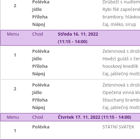
Polévka
Drůbeží s nudlem
2
Jídlo
Rybi filé zapeče
Příloha
brambory, hlávkov
Nápoj
čaj, mléko, sirup
Menu
Chod
Středa 16. 11. 2022
(11:15 - 14:00)
Polévka
Zeleninová s dro
1
Jídlo
Hovězí guláš s če
Příloha
houskový knedlík
Nápoj
čaj, jablečný mošt
Polévka
Zeleninová s drož
2
Jídlo
Opečená vinná kl
Příloha
šťouchaný bramb
Nápoj
čaj, jablečný mošt
Menu
Chod
Čtvrtek 17. 11. 2022 (11:15 - 14:00)
Polévka
STÁTNÍ SVÁTEK
1