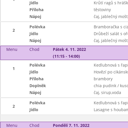
Jídlo
Krůtí ragů s hrá
Příloha
těstoviny
Nápoj
čaj, jablečný mošt
Polévka
Bramboračka s ci
2
Jídlo
Drůbeží salát s oř
Nápoj
čaj, jablečný mošt
Menu
Chod
Pátek 4. 11. 2022
(11:15 - 14:00)
Polévka
Kedlubnová s řap
1
Jídlo
Hovězí po cikánsk
Příloha
brambory
Doplněk
chia pudink / kus
Nápoj
čaj, sirup,voda
Polévka
Kedlubnová s řap
2
Jídlo
Lasagne s houba
Menu
Chod
Pondělí 7. 11. 2022