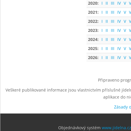
2020:
I
II
III
IV
V
V
2021:
I
II
III
IV
V
V
2022:
I
II
III
IV
V
V
2023:
I
II
III
IV
V
V
2024:
I
II
III
IV
V
V
2025:
I
II
III
IV
V
V
2026:
I
II
III
IV
V
V
Připraveno progr
Veškeré publikované informace jsou vlastnictvím příslušné jídel
aplikace do n
Zásady 
Objednávkový systém
www.jidelna.c