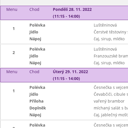
Menu
Chod
Pondělí 28. 11. 2022
(11:15 - 14:00)
Polévka
Luštěninová
1
Jídlo
Čerstvé těstoviny
Nápoj
čaj, sirup, mléko
Polévka
Luštěninová
2
Jídlo
Franzouzské bramb
Nápoj
čaj, sirup, mléko
Menu
Chod
Úterý 29. 11. 2022
(11:15 - 14:00)
Polévka
Česnečka s vejce
1
Jídlo
Čevabčiči, cibule s
Příloha
vařený brambor
Doplněk
míchaný salát s 
Nápoj
čaj, jablečný moš
Polévka
Česnečka s vejce