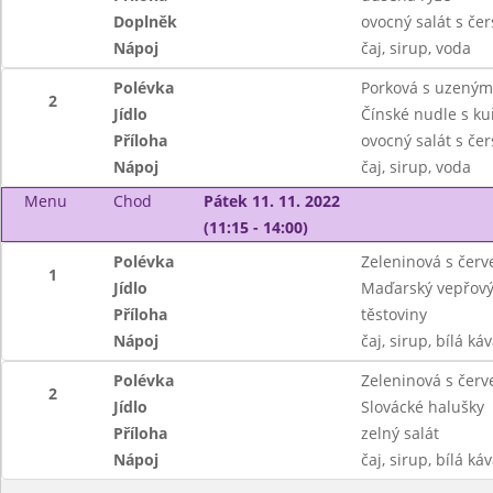
Doplněk
ovocný salát s če
Nápoj
čaj, sirup, voda
Polévka
Porková s uzeným
2
Jídlo
Čínské nudle s k
Příloha
ovocný salát s če
Nápoj
čaj, sirup, voda
Menu
Chod
Pátek 11. 11. 2022
(11:15 - 14:00)
Polévka
Zeleninová s čer
1
Jídlo
Maďarský vepřový
Příloha
těstoviny
Nápoj
čaj, sirup, bílá ká
Polévka
Zeleninová s červ
2
Jídlo
Slovácké halušky
Příloha
zelný salát
Nápoj
čaj, sirup, bílá ká