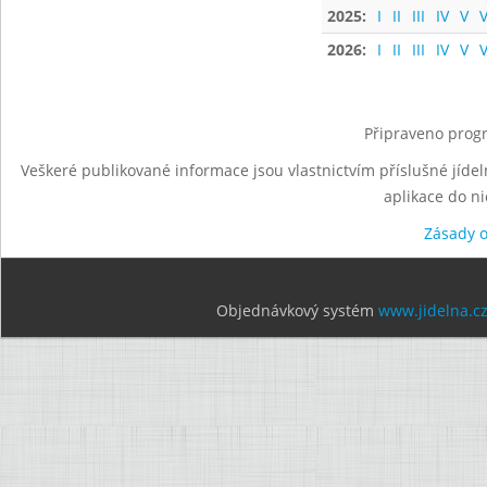
2025:
I
II
III
IV
V
V
2026:
I
II
III
IV
V
V
Připraveno progr
Veškeré publikované informace jsou vlastnictvím příslušné jídel
aplikace do n
Zásady 
Objednávkový systém
www.jidelna.c