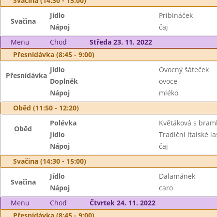
Svačina (14:30 - 15:00)
Jídlo
Pribináček
Svačina
Nápoj
čaj
Menu
Chod
Středa 23. 11. 2022
Přesnídávka (8:45 - 9:00)
Jídlo
Ovocný šáteček
Přesnídávka
Doplněk
ovoce
Nápoj
mléko
Oběd (11:50 - 12:20)
Polévka
Květáková s bra
Oběd
Jídlo
Tradiční italské l
Nápoj
čaj
Svačina (14:30 - 15:00)
Jídlo
Dalamánek
Svačina
Nápoj
caro
Menu
Chod
Čtvrtek 24. 11. 2022
Přesnídávka (8:45 - 9:00)