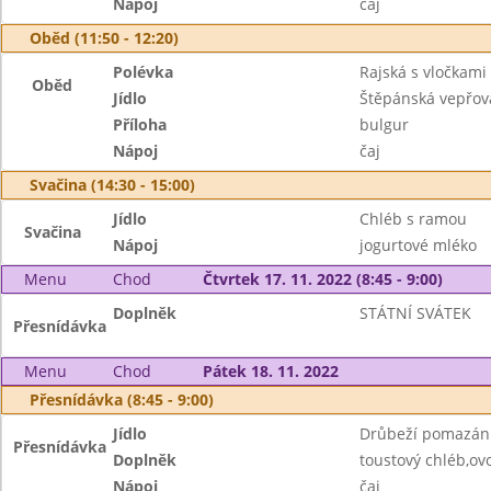
Nápoj
čaj
Oběd (11:50 - 12:20)
Polévka
Rajská s vločkami
Oběd
Jídlo
Štěpánská vepřov
Příloha
bulgur
Nápoj
čaj
Svačina (14:30 - 15:00)
Jídlo
Chléb s ramou
Svačina
Nápoj
jogurtové mléko
Menu
Chod
Čtvrtek 17. 11. 2022 (8:45 - 9:00)
Doplněk
STÁTNÍ SVÁTEK
Přesnídávka
Menu
Chod
Pátek 18. 11. 2022
Přesnídávka (8:45 - 9:00)
Jídlo
Drůbeží pomazán
Přesnídávka
Doplněk
toustový chléb,ov
Nápoj
čaj