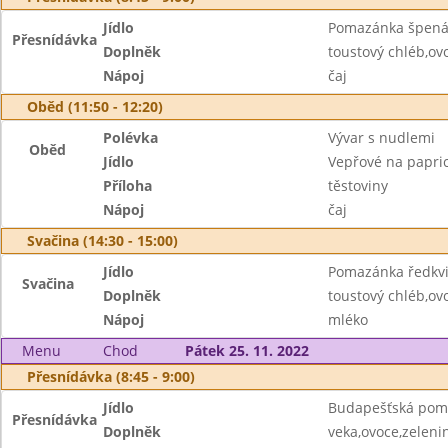
Jídlo
Pomazánka špená
Přesnídávka
Doplněk
toustový chléb,ov
Nápoj
čaj
Oběd (11:50 - 12:20)
Polévka
Vývar s nudlemi
Oběd
Jídlo
Vepřové na papri
Příloha
těstoviny
Nápoj
čaj
Svačina (14:30 - 15:00)
Jídlo
Pomazánka ředkvi
Svačina
Doplněk
toustový chléb,ov
Nápoj
mléko
Menu
Chod
Pátek 25. 11. 2022
Přesnídávka (8:45 - 9:00)
Jídlo
Budapešťská pom
Přesnídávka
Doplněk
veka,ovoce,zeleni