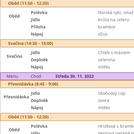
Oběd (11:50 - 12:20)
Polévka
Norská rybí, sma
Oběd
Jídlo
Krůta na celeru
Příloha
brambor
Nápoj
džus
Svačina (14:30 - 15:00)
Jídlo
Chléb s máslem
Svačina
Doplněk
zelenina
Nápoj
mléko
Menu
Chod
Středa 30. 11. 2022
Přesnídávka (8:45 - 9:00)
Jídlo
Skočicový cop
Přesnídávka
Doplněk
ovoce
Nápoj
mléko
Oběd (11:50 - 12:20)
Polévka
Hrstková s bram
Oběd
Jídlo
Vepřová pečeně n