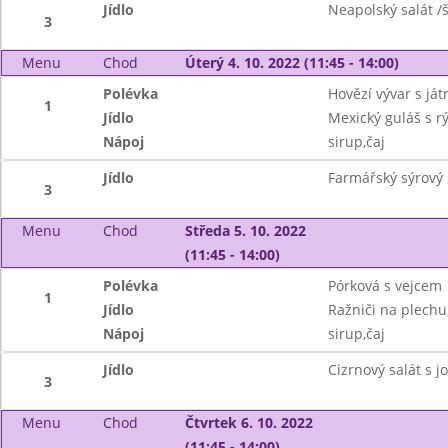
Jídlo
Neapolský salát /
3
Menu
Chod
Úterý 4. 10. 2022 (11:45 - 14:00)
Polévka
Hovězí vývar s ját
1
Jídlo
Mexický guláš s rý
Nápoj
sirup,čaj
Jídlo
Farmářský sýrový s
3
Menu
Chod
Středa 5. 10. 2022
(11:45 - 14:00)
Polévka
Pórková s vejcem
1
Jídlo
Ražniči na plechu
Nápoj
sirup,čaj
Jídlo
Cizrnový salát s 
3
Menu
Chod
Čtvrtek 6. 10. 2022
(11:45 - 14:00)