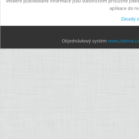
Veškeré publikované informace jsou vlastnictvím příslušné jídel
aplikace do n
Zásady 
Objednávkový systém
www.jidelna.c