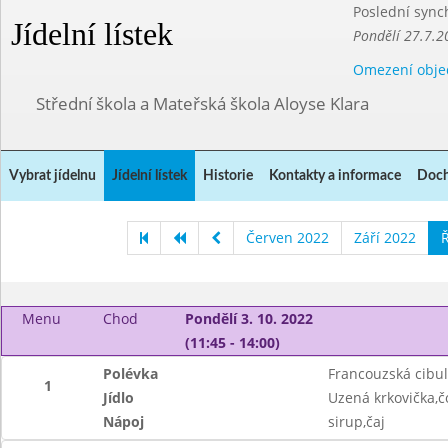
Poslední sync
Jídelní lístek
Pondělí 27.7.2
Omezení obje
Střední škola a Mateřská škola Aloyse Klara
Vybrat jídelnu
Jídelní lístek
Historie
Kontakty a informace
Doch
Červen 2022
Září 2022
Ř
Menu
Chod
Pondělí 3. 10. 2022
(11:45 - 14:00)
Polévka
Francouzská cibu
1
Jídlo
Uzená krkovička,č
Nápoj
sirup,čaj