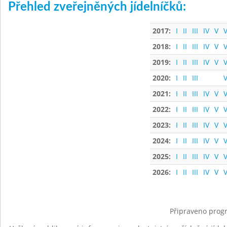
Přehled zveřejněných jídelníčků:
2017:
I
II
III
IV
V
V
2018:
I
II
III
IV
V
V
2019:
I
II
III
IV
V
V
2020:
I
II
III
V
2021:
I
II
III
IV
V
V
2022:
I
II
III
IV
V
V
2023:
I
II
III
IV
V
V
2024:
I
II
III
IV
V
V
2025:
I
II
III
IV
V
V
2026:
I
II
III
IV
V
V
Připraveno progr