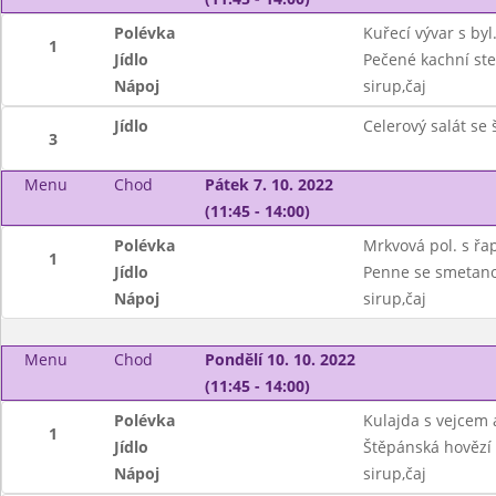
Polévka
Kuřecí vývar s byl
1
Jídlo
Pečené kachní ste
Nápoj
sirup,čaj
Jídlo
Celerový salát se
3
Menu
Chod
Pátek 7. 10. 2022
(11:45 - 14:00)
Polévka
Mrkvová pol. s řap
1
Jídlo
Penne se smetan
Nápoj
sirup,čaj
Menu
Chod
Pondělí 10. 10. 2022
(11:45 - 14:00)
Polévka
Kulajda s vejcem
1
Jídlo
Štěpánská hovězí
Nápoj
sirup,čaj