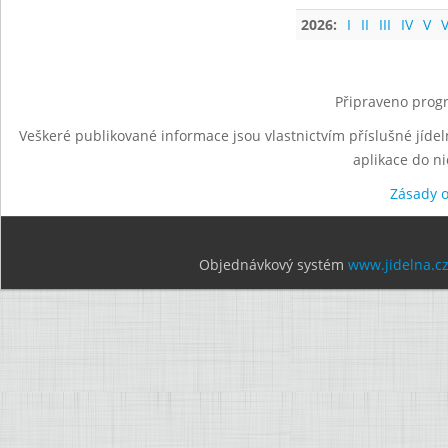
2026:
I
II
III
IV
V
V
Připraveno progr
Veškeré publikované informace jsou vlastnictvím příslušné jídel
aplikace do n
Zásady 
Objednávkový systém
www.jidelna.c