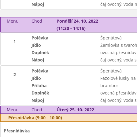
Nápoj
čaj ovocný, voda 
Menu
Chod
Pondělí 24. 10. 2022
(11:30 - 14:15)
Polévka
Špenátová
1
Jídlo
Žemlovka s tvaroh
Doplněk
ovocná přesnídáv
Nápoj
čaj ovocný, voda 
Polévka
Špenátová
2
Jídlo
Fazolové lusky na
Příloha
brambor
Doplněk
ovocná přesnídáv
Nápoj
čaj ovocný, voda 
Menu
Chod
Úterý 25. 10. 2022
Přesnídávka (9:00 - 10:00)
Přesnídávka