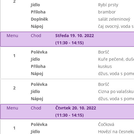
2
Jídlo
Rybí prsty
Příloha
brambor
Doplněk
salát zeleninový
Nápoj
čaj ovocný, voda 
Menu
Chod
Středa 19. 10. 2022
(11:30 - 14:15)
Polévka
Boršč
1
Jídlo
Kuře pečené, duš
Příloha
kuskus
Nápoj
džus, voda s pom
Polévka
Boršč
2
Jídlo
Cizna po valašsku
Nápoj
džus, voda s pom
Menu
Chod
Čtvrtek 20. 10. 2022
(11:30 - 14:15)
Polévka
Čočková
1
Jídlo
Hovězí na česnek