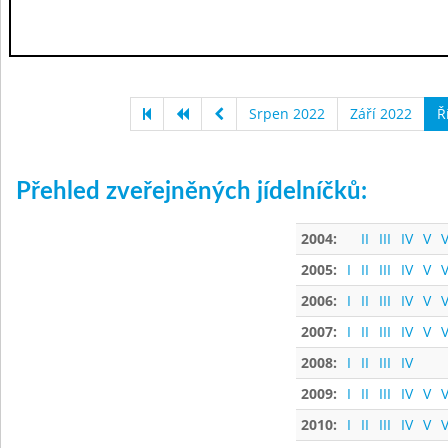
Srpen 2022
Září 2022
Ř
Přehled zveřejněných jídelníčků:
2004:
II
III
IV
V
V
2005:
I
II
III
IV
V
V
2006:
I
II
III
IV
V
V
2007:
I
II
III
IV
V
V
2008:
I
II
III
IV
2009:
I
II
III
IV
V
V
2010:
I
II
III
IV
V
V