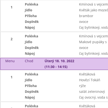
Polévka
Kmínová s vejcem
1
Jídlo
Květák jako moze
Příloha
brambor
Doplněk
ovoce
Nápoj
čaj bylinkový, vo
Polévka
Kmínová s vejcem
2
Jídlo
Makové pupáky s
Doplněk
ovoce
Nápoj
čaj bylinkový, vo
Menu
Chod
Úterý 18. 10. 2022
(11:30 - 14:15)
Polévka
Květáková
1
Jídlo
Hovězí Tokáň
Příloha
rýže
Doplněk
salát zeleninový
Nápoj
čaj ovocný, voda 
Polévka
Květáková