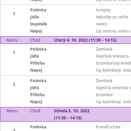
Polévka
Kulajda
2
Jídlo
Halušky se zelím
Doplněk
ovoce
Nápoj
čaj ovocný, voda 
Menu
Chod
Úterý 4. 10. 2022 (11:30 - 14:15)
Polévka
Žemlová
1
Jídlo
Vepřová krkovice,
Příloha
bramborový knedl
Nápoj
čaj bylinkový, vod
Polévka
Žemlová
2
Jídlo
Vaječná omeleta s
Příloha
brambor
Nápoj
čaj bylinkový, vod
Menu
Chod
Středa 5. 10. 2022
(11:30 - 14:15)
Polévka
Frankfurtská
1