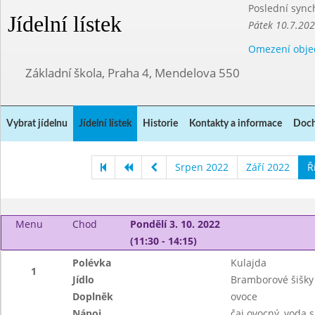
Poslední sync
Jídelní lístek
Pátek 10.7.20
Omezení obje
Základní škola, Praha 4, Mendelova 550
Vybrat jídelnu
Jídelní lístek
Historie
Kontakty a informace
Doch
Srpen 2022
Září 2022
Ř
Menu
Chod
Pondělí 3. 10. 2022
(11:30 - 14:15)
Polévka
Kulajda
1
Jídlo
Bramborové šišky
Doplněk
ovoce
Nápoj
čaj ovocný, voda 