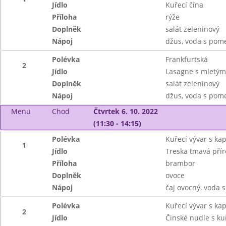
Jídlo
Kuřecí čína
Příloha
rýže
Doplněk
salát zeleninový
Nápoj
džus, voda s pom
Polévka
Frankfurtská
2
Jídlo
Lasagne s mletý
Doplněk
salát zeleninový
Nápoj
džus, voda s pom
Menu
Chod
Čtvrtek 6. 10. 2022
(11:30 - 14:15)
Polévka
Kuřecí vývar s ka
1
Jídlo
Treska tmavá přír
Příloha
brambor
Doplněk
ovoce
Nápoj
čaj ovocný, voda 
Polévka
Kuřecí vývar s ka
2
Jídlo
Činské nudle s k