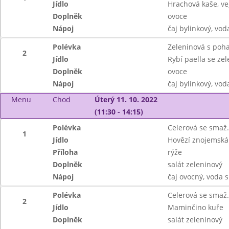
Jídlo
Hrachová kaše, ve
Doplněk
ovoce
Nápoj
čaj bylinkový, vo
Polévka
Zeleninová s poh
2
Jídlo
Rybí paella se ze
Doplněk
ovoce
Nápoj
čaj bylinkový, vo
Menu
Chod
Úterý 11. 10. 2022
(11:30 - 14:15)
Polévka
Celerová se smaž
1
Jídlo
Hovězí znojemská
Příloha
rýže
Doplněk
salát zeleninový
Nápoj
čaj ovocný, voda 
Polévka
Celerová se smaž
2
Jídlo
Maminčino kuře
Doplněk
salát zeleninový