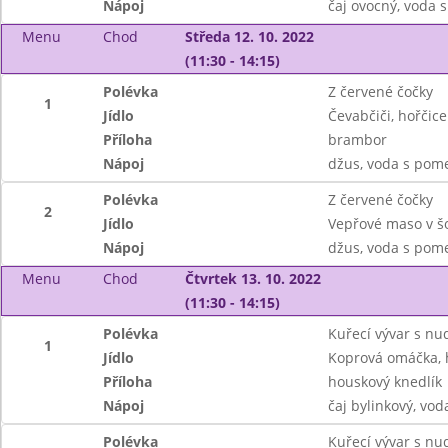
Nápoj
čaj ovocný, voda 
Menu
Chod
Středa 12. 10. 2022
(11:30 - 14:15)
Polévka
Z červené čočky
1
Jídlo
Čevabčiči, hořčice
Příloha
brambor
Nápoj
džus, voda s pom
Polévka
Z červené čočky
2
Jídlo
Vepřové maso v š
Nápoj
džus, voda s pom
Menu
Chod
Čtvrtek 13. 10. 2022
(11:30 - 14:15)
Polévka
Kuřecí vývar s nu
1
Jídlo
Koprová omáčka, 
Příloha
houskový knedlík
Nápoj
čaj bylinkový, vod
Polévka
Kuřecí vývar s nu