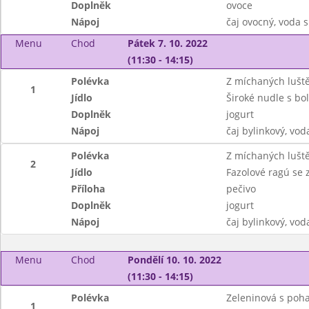
Doplněk
ovoce
Nápoj
čaj ovocný, voda 
Menu
Chod
Pátek 7. 10. 2022
(11:30 - 14:15)
Polévka
Z míchaných lušt
1
Jídlo
Široké nudle s b
Doplněk
jogurt
Nápoj
čaj bylinkový, vod
Polévka
Z míchaných lušt
2
Jídlo
Fazolové ragú se 
Příloha
pečivo
Doplněk
jogurt
Nápoj
čaj bylinkový, vod
Menu
Chod
Pondělí 10. 10. 2022
(11:30 - 14:15)
Polévka
Zeleninová s poh
1