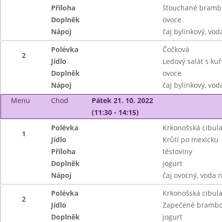
Příloha
šťouchané brambor
Doplněk
ovoce
Nápoj
čaj bylinkový, vod
Polévka
Čočková
2
Jídlo
Ledový salát s k
Doplněk
ovoce
Nápoj
čaj bylinkový, vod
Menu
Chod
Pátek 21. 10. 2022
(11:30 - 14:15)
Polévka
Krkonošská cibul
1
Jídlo
Krůtí po mexicku
Příloha
těstoviny
Doplněk
jogurt
Nápoj
čaj ovocný, voda 
Polévka
Krkonošská cibul
2
Jídlo
Zapečené brambor
Doplněk
jogurt