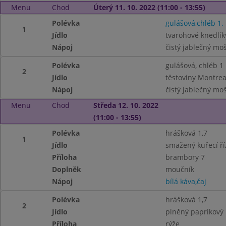
Menu
Chod
Úterý 11. 10. 2022 (11:00 - 13:55)
Polévka
gulášová,chléb 1.
1
Jídlo
tvarohové knedlík
Nápoj
čistý jablečný mo
Polévka
gulášová, chléb 1
2
Jídlo
těstoviny Montrea
Nápoj
čistý jablečný mo
Menu
Chod
Středa 12. 10. 2022
(11:00 - 13:55)
Polévka
hrášková 1,7
1
Jídlo
smažený kuřecí říz
Příloha
brambory 7
Doplněk
moučník
Nápoj
bílá káva,čaj
Polévka
hrášková 1,7
2
Jídlo
plněný paprikový 
Příloha
rýže