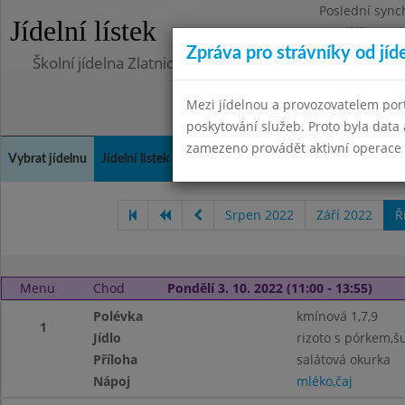
Poslední sync
Jídelní lístek
Pondělí 10.7.2
Zpráva pro strávníky od jíd
Školní jídelna Zlatnická
Mezi jídelnou a provozovatelem por
poskytování služeb. Proto byla dat
zamezeno provádět aktivní operace (
Vybrat jídelnu
Jídelní lístek
Historie
Kontakty a informace
Doch
Srpen 2022
Září 2022
Ř
Menu
Chod
Pondělí 3. 10. 2022 (11:00 - 13:55)
Polévka
kmínová 1,7,9
1
Jídlo
rizoto s pórkem,š
Příloha
salátová okurka
Nápoj
mléko,čaj