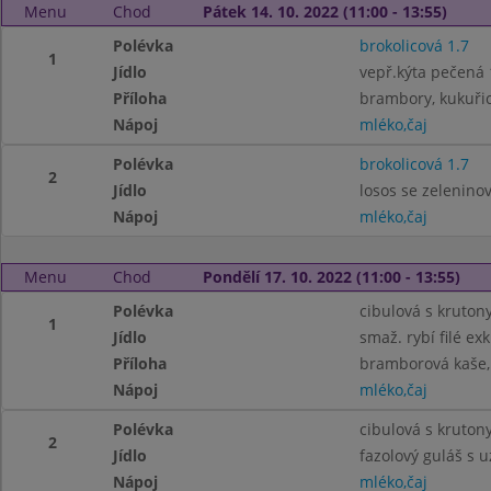
Menu
Chod
Pátek 14. 10. 2022 (11:00 - 13:55)
Polévka
brokolicová 1.7
1
Jídlo
vepř.kýta pečená 
Příloha
brambory, kukuři
Nápoj
mléko,čaj
Polévka
brokolicová 1.7
2
Jídlo
losos se zelenino
Nápoj
mléko,čaj
Menu
Chod
Pondělí 17. 10. 2022 (11:00 - 13:55)
Polévka
cibulová s krutony
1
Jídlo
smaž. rybí filé exk
Příloha
bramborová kaše,
Nápoj
mléko,čaj
Polévka
cibulová s krutony
2
Jídlo
fazolový guláš s u
Nápoj
mléko,čaj