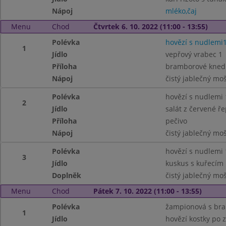
Nápoj
mléko,čaj
Menu
Chod
Čtvrtek 6. 10. 2022 (11:00 - 13:55)
Polévka
hovězí s nudlemi1
1
Jídlo
vepřový vrabec 1
Příloha
bramborové knedlík
Nápoj
čistý jablečný mo
Polévka
hovězí s nudlemi 1
2
Jídlo
salát z červené ř
Příloha
pečivo
Nápoj
čistý jablečný mo
Polévka
hovězí s nudlemi 1
3
Jídlo
kuskus s kuřecím
Doplněk
čistý jablečný mo
Menu
Chod
Pátek 7. 10. 2022 (11:00 - 13:55)
Polévka
žampionová s br
1
Jídlo
hovězí kostky po 