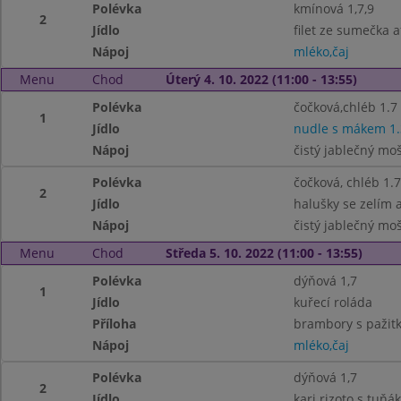
Polévka
kmínová 1,7,9
2
Jídlo
filet ze sumečka a
Nápoj
mléko,čaj
Menu
Chod
Úterý 4. 10. 2022 (11:00 - 13:55)
Polévka
čočková,chléb 1.7
1
Jídlo
nudle s mákem 1.
Nápoj
čistý jablečný mo
Polévka
čočková, chléb 1.7
2
Jídlo
halušky se zelím 
Nápoj
čistý jablečný mo
Menu
Chod
Středa 5. 10. 2022 (11:00 - 13:55)
Polévka
dýňová 1,7
1
Jídlo
kuřecí roláda
Příloha
brambory s pažitk
Nápoj
mléko,čaj
Polévka
dýňová 1,7
2
Jídlo
kari rizoto s tuňá