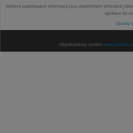
Veškeré publikované informace jsou vlastnictvím příslušné jídel
aplikace do n
Zásady 
Objednávkový systém
www.jidelna.c