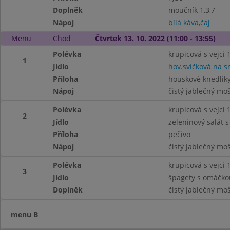
Doplněk
moučník 1,3,7
Nápoj
bílá káva,čaj
Menu
Chod
Čtvrtek 13. 10. 2022 (11:00 - 13:55)
Polévka
krupicová s vejci 1
1
Jídlo
hov.svíčková na s
Příloha
houskové knedlíky
Nápoj
čistý jablečný mo
Polévka
krupicová s vejci 1
2
Jídlo
zeleninový salát 
Příloha
pečivo
Nápoj
čistý jablečný mo
Polévka
krupicová s vejci 1
3
Jídlo
špagety s omáčko
Doplněk
čistý jablečný mo
menu B