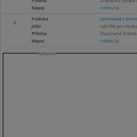
Příloha
brambory, kyselá
Nápoj
mléko,čaj
Polévka
česneková s bra
2
Jídlo
rybí filé po srbsku
Příloha
šťouchané bramb
Nápoj
mléko,čaj
Reklama: