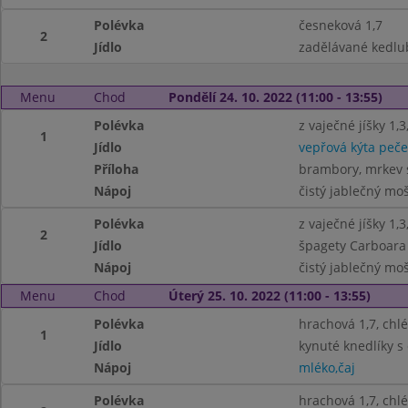
Polévka
česneková 1,7
2
Jídlo
zadělávané kedlu
Menu
Chod
Pondělí 24. 10. 2022 (11:00 - 13:55)
Polévka
z vaječné jíšky 1,3
1
Jídlo
vepřová kýta peč
Příloha
brambory, mrkev 
Nápoj
čistý jablečný mo
Polévka
z vaječné jíšky 1,3
2
Jídlo
špagety Carboara 
Nápoj
čistý jablečný mo
Menu
Chod
Úterý 25. 10. 2022 (11:00 - 13:55)
Polévka
hrachová 1,7, chl
1
Jídlo
kynuté knedlíky s
Nápoj
mléko,čaj
Polévka
hrachová 1,7, chl