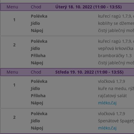
Menu
Chod
Úterý 18. 10. 2022 (11:00 - 13:55)
Polévka
kuřecí ragú 1,7,9,
1
Jídlo
koblihy se džeme
Nápoj
čistý jablečný moš
Polévka
kuřecí ragú 1,7,9,
2
Jídlo
vepřová krkovička
Příloha
bramboráčky 1.3
Nápoj
čistý jablečný moš
Menu
Chod
Středa 19. 10. 2022 (11:00 - 13:55)
Polévka
vločková 1,7,9
1
Jídlo
kuře na medu, rý
Příloha
rajčatový salát
Nápoj
mléko,čaj
Polévka
vločková 1,7,9
2
Jídlo
špenátové špagety
Nápoj
mléko,čaj