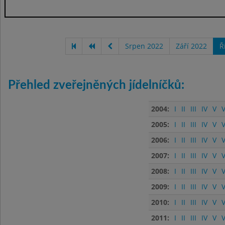
Srpen 2022
Září 2022
Ř
Přehled zveřejněných jídelníčků:
2004:
I
II
III
IV
V
V
2005:
I
II
III
IV
V
V
2006:
I
II
III
IV
V
V
2007:
I
II
III
IV
V
V
2008:
I
II
III
IV
V
V
2009:
I
II
III
IV
V
V
2010:
I
II
III
IV
V
V
2011:
I
II
III
IV
V
V