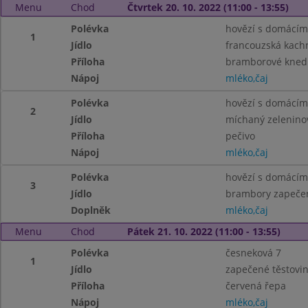
Menu
Chod
Čtvrtek 20. 10. 2022 (11:00 - 13:55)
Polévka
hovězí s domácím
1
Jídlo
francouzská kachn
Příloha
bramborové knedlí
Nápoj
mléko,čaj
Polévka
hovězí s domácím
2
Jídlo
míchaný zelenino
Příloha
pečivo
Nápoj
mléko,čaj
Polévka
hovězí s domácím
3
Jídlo
brambory zapečené
Doplněk
mléko,čaj
Menu
Chod
Pátek 21. 10. 2022 (11:00 - 13:55)
Polévka
česneková 7
1
Jídlo
zapečené těstovin
Příloha
červená řepa
Nápoj
mléko,čaj