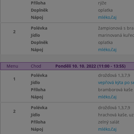
Příloha
rýže
Doplněk
oplatka
Nápoj
mléko,čaj
Polévka
žampionová s br
2
Jídlo
marinovaná kuřecí
Doplněk
oplatka
Nápoj
mléko,čaj
Menu
Chod
Pondělí 10. 10. 2022 (11:00 - 13:55)
Polévka
drožďová 1,3,7,9
1
Jídlo
vepřová kýta po s
Příloha
bramborová kaše 7
Nápoj
mléko,čaj
Polévka
drožďová 1,3,7,9
2
Jídlo
hrachová kaše, uz
Příloha
zelný salát
Nápoj
mléko,čaj