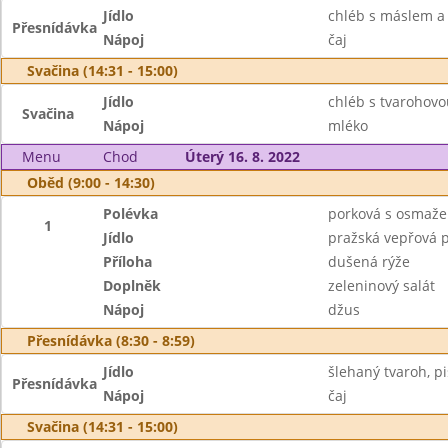
Jídlo
chléb s máslem a
Přesnídávka
Nápoj
čaj
Svačina (14:31 - 15:00)
Jídlo
chléb s tvarohovo
Svačina
Nápoj
mléko
Menu
Chod
Úterý 16. 8. 2022
Oběd (9:00 - 14:30)
Polévka
porková s osmaž
1
Jídlo
pražská vepřová 
Příloha
dušená rýže
Doplněk
zeleninový salát
Nápoj
džus
Přesnídávka (8:30 - 8:59)
Jídlo
šlehaný tvaroh, p
Přesnídávka
Nápoj
čaj
Svačina (14:31 - 15:00)