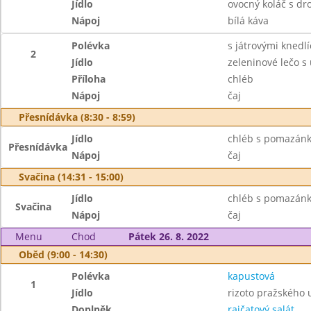
Jídlo
ovocný koláč s d
Nápoj
bílá káva
Polévka
s játrovými knedlí
2
Jídlo
zeleninové lečo s
Příloha
chléb
Nápoj
čaj
Přesnídávka (8:30 - 8:59)
Jídlo
chléb s pomazánk
Přesnídávka
Nápoj
čaj
Svačina (14:31 - 15:00)
Jídlo
chléb s pomazánko
Svačina
Nápoj
čaj
Menu
Chod
Pátek 26. 8. 2022
Oběd (9:00 - 14:30)
Polévka
kapustová
1
Jídlo
rizoto pražského
Doplněk
rajčatový salát