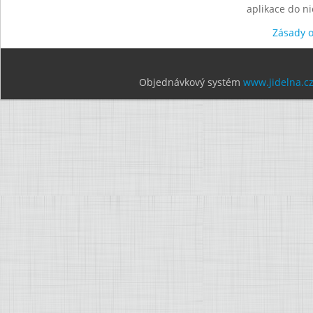
aplikace do n
Zásady 
Objednávkový systém
www.jidelna.c