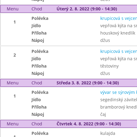
Menu
Chod
Úterý 2. 8. 2022 (9:00 - 14:30)
Polévka
krupicová s vejce
1
Jídlo
vepřová kýta na 
Příloha
houskový knedlík
Nápoj
džus
Polévka
krupicová s vejce
2
Jídlo
vepřová kýta na 
Příloha
těstoviny
Nápoj
džus
Menu
Chod
Středa 3. 8. 2022 (9:00 - 14:30)
Polévka
vývar se sýrovým
1
Jídlo
segedinský závite
Příloha
bramborový knedl
Nápoj
čaj
Menu
Chod
Čtvrtek 4. 8. 2022 (9:00 - 14:30)
Polévka
kulajda
1