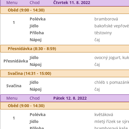
Menu
Chod
Čtvrtek 11. 8. 2022
Oběd (9:00 - 14:30)
Polévka
bramborová
1
Jídlo
bakoňské vepřové 
Příloha
těstoviny
Nápoj
čaj
Přesnídávka (8:30 - 8:59)
Jídlo
ovocný jogurt, ku
Přesnídávka
Nápoj
čaj
Svačina (14:31 - 15:00)
Jídlo
chléb s pomazánko
Svačina
Nápoj
čaj
Menu
Chod
Pátek 12. 8. 2022
Oběd (9:00 - 14:30)
Polévka
květáková
1
Jídlo
mletý řízek se sý
Příloha
bramborová kaše