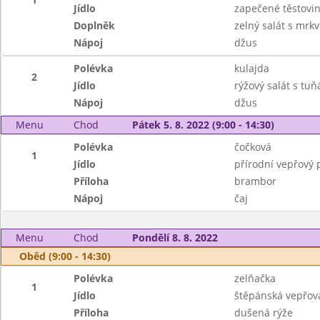
Jídlo
zapečené těstovi
Doplněk
zelný salát s mrkv
Nápoj
džus
Polévka
kulajda
2
Jídlo
rýžový salát s tu
Nápoj
džus
Menu
Chod
Pátek 5. 8. 2022 (9:00 - 14:30)
Polévka
čočková
1
Jídlo
přírodní vepřový p
Příloha
brambor
Nápoj
čaj
Menu
Chod
Pondělí 8. 8. 2022
Oběd (9:00 - 14:30)
Polévka
zelňačka
1
Jídlo
štěpánská vepřov
Příloha
dušená rýže