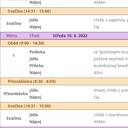
Nápoj
mléko
Svačina (14:31 - 15:00)
Jídlo
chléb s vaječnou
Svačina
Nápoj
čaj
Menu
Chod
Středa 10. 8. 2022
Oběd (9:00 - 14:30)
Polévka
se špaldovými kr
1
Jídlo
pečené vepřové m
Příloha
bramborový knedl
Nápoj
džus
Přesnídávka (8:30 - 8:59)
Jídlo
tmavý chléb s po
Přesnídávka
Nápoj
čaj
Svačina (14:31 - 15:00)
Jídlo
chléb s tvarohov
Svačina
Nápoj
mléko