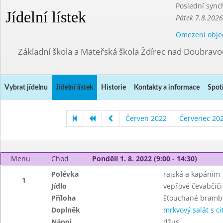
Poslední sync
Jídelní lístek
Pátek 7.8.2026
Omezení obje
Základní škola a Mateřská škola Ždírec nad Doubravo
Vybrat jídelnu
Jídelní lístek
Historie
Kontakty a informace
Spot
Červen 2022
Červenec 20
Menu
Chod
Pondělí 1. 8. 2022 (9:00 - 14:30)
Polévka
rajská a kapáním
1
Jídlo
vepřové čevabčiči
Příloha
šťouchané bramb
Doplněk
mrkvový salát s c
Nápoj
džus