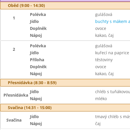
Oběd (9:00 - 14:30)
Polévka
gulášová
1
Jídlo
buchty s mákem a
Doplněk
ovoce
Nápoj
kakao, čaj
Polévka
gulášová
2
Jídlo
kuřecí na paprice
Příloha
těstoviny
Doplněk
ovoce
Nápoj
kakao, čaj
Přesnídávka (8:30 - 8:59)
Jídlo
chléb s tuňákovo
Přesnídávka
Nápoj
mléko
Svačina (14:31 - 15:00)
Jídlo
tmavý chléb s más
Svačina
Nápoj
čaj