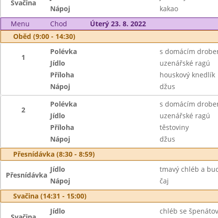
Svačina
Nápoj
kakao
Menu
Chod
Úterý 23. 8. 2022
Oběd (9:00 - 14:30)
Polévka
s domácím drobe
1
Jídlo
uzenářské ragú
Příloha
houskový knedlík
Nápoj
džus
Polévka
s domácím drobe
2
Jídlo
uzenářské ragú
Příloha
těstoviny
Nápoj
džus
Přesnídávka (8:30 - 8:59)
Jídlo
tmavý chléb a bu
Přesnídávka
Nápoj
čaj
Svačina (14:31 - 15:00)
Jídlo
chléb se špenáto
Svačina