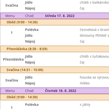
Jídlo
chléb s balkánsko
Svačina
Nápoj
čaj
Menu
Chod
Středa 17. 8. 2022
Oběd (9:00 - 14:30)
Polévka
česneková s bra
1
Jídlo
těstoviny PENNE
Nápoj
čaj
Přesnídávka (8:30 - 8:59)
Jídlo
chléb s tuňákovo
Přesnídávka
Nápoj
čaj
Svačina (14:31 - 15:00)
Jídlo
houska se sýrovo
Svačina
Nápoj
mléko
Menu
Chod
Čtvrtek 18. 8. 2022
Oběd (9:00 - 14:30)
Polévka
s jáhly
1