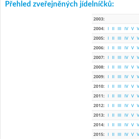
Přehled zveřejněných jídelníčků:
2003:
2004:
I
II
III
IV
V
V
2005:
I
II
III
IV
V
V
2006:
I
II
III
IV
V
V
2007:
I
II
III
IV
V
V
2008:
I
II
III
IV
V
V
2009:
I
II
III
IV
V
V
2010:
I
II
III
IV
V
V
2011:
I
II
III
IV
V
V
2012:
I
II
III
IV
V
V
2013:
I
II
III
IV
V
V
2014:
I
II
III
IV
V
V
2015:
I
II
III
IV
V
V