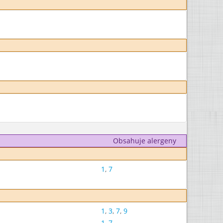
Obsahuje alergeny
1
,
7
1
,
3
,
7
,
9
1
,
7