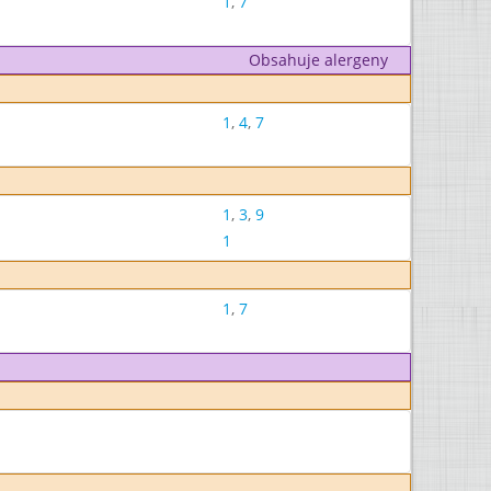
1
,
7
Obsahuje alergeny
1
,
4
,
7
1
,
3
,
9
1
1
,
7