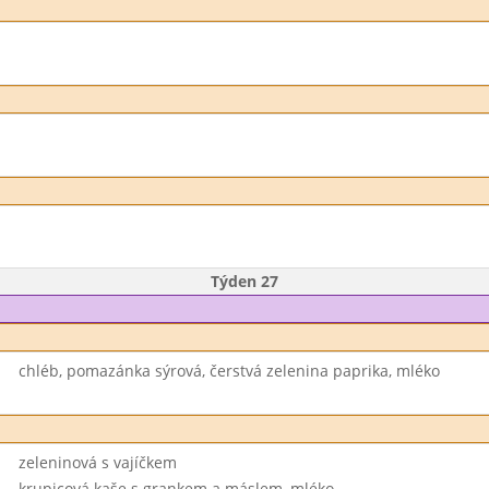
Týden 27
chléb, pomazánka sýrová, čerstvá zelenina paprika, mléko
zeleninová s vajíčkem
krupicová kaše s grankem a máslem, mléko