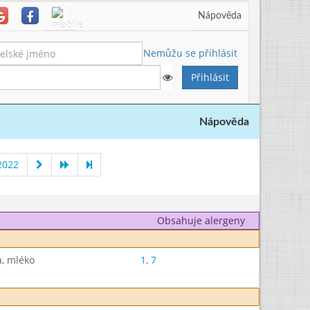
Nápověda
Nemůžu se přihlásit
Nápověda
2022
Obsahuje alergeny
a, mléko
1
,
7