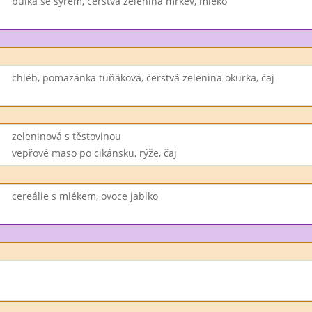
bulka se sýrem, čerstvá zelenina mrkev, mléko
chléb, pomazánka tuňáková, čerstvá zelenina okurka, čaj
zeleninová s těstovinou
vepřové maso po cikánsku, rýže, čaj
cereálie s mlékem, ovoce jablko