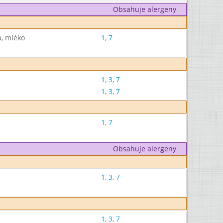
Obsahuje alergeny
a, mléko
1
,
7
1
,
3
,
7
1
,
3
,
7
1
,
7
Obsahuje alergeny
1
,
3
,
7
1
,
3
,
7