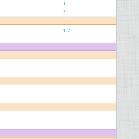
1
7
1
,
7