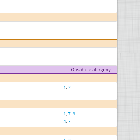
Obsahuje alergeny
1
,
7
1
,
7
,
9
4
,
7