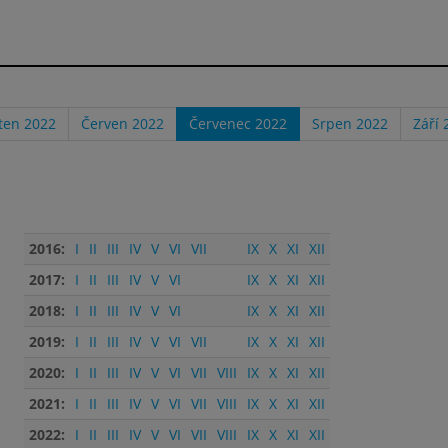
ten 2022
Červen 2022
Červenec 2022
Srpen 2022
Září 
2016:
I
II
III
IV
V
VI
VII
IX
X
XI
XII
2017:
I
II
III
IV
V
VI
IX
X
XI
XII
2018:
I
II
III
IV
V
VI
IX
X
XI
XII
2019:
I
II
III
IV
V
VI
VII
IX
X
XI
XII
2020:
I
II
III
IV
V
VI
VII
VIII
IX
X
XI
XII
2021:
I
II
III
IV
V
VI
VII
VIII
IX
X
XI
XII
2022:
I
II
III
IV
V
VI
VII
VIII
IX
X
XI
XII