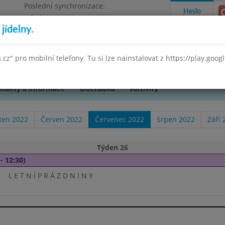
Poslední synchronizace:
Heslo
Středa 8.7.2026 18:35
jídelny.
ského 851, příspěvková organizace
a.cz" pro mobilní telefony. Tu si lze nainstalovat z https://play.goo
takty a informace
Docházka
Aktivity
ten 2022
Červen 2022
Červenec 2022
Srpen 2022
Září 
Týden 26
- 12:30)
L E T N Í P R Á Z D N I N Y