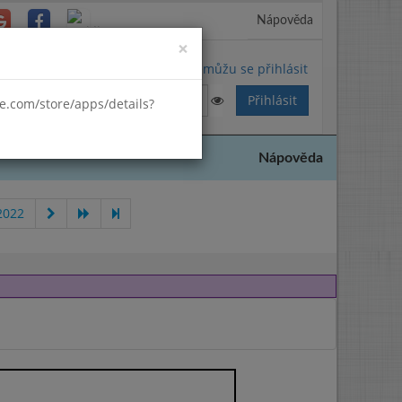
Nápověda
Close
×
Nemůžu se přihlásit
gle.com/store/apps/details?
Nápověda
2022