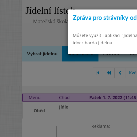
Jídelní lístek
Zpráva pro strávníky od 
Mateřská škola, Praha 5 - Barrandov, Lohni
Můžete využít i aplikaci "Jideln
id=cz.barda.jidelna
Vybrat jídelnu
Jídelní lístek
Historie
Kon
Kvě
Menu
Chod
Pátek 1. 7. 2022 (11:45 
Jídlo
Oběd
Reklama: