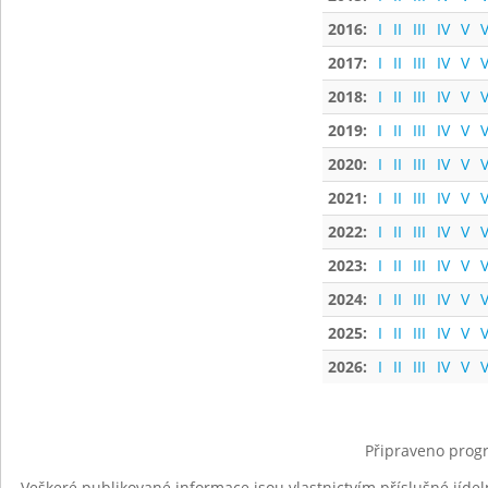
2016:
I
II
III
IV
V
V
2017:
I
II
III
IV
V
V
2018:
I
II
III
IV
V
V
2019:
I
II
III
IV
V
V
2020:
I
II
III
IV
V
V
2021:
I
II
III
IV
V
V
2022:
I
II
III
IV
V
V
2023:
I
II
III
IV
V
V
2024:
I
II
III
IV
V
V
2025:
I
II
III
IV
V
V
2026:
I
II
III
IV
V
V
Připraveno progr
Veškeré publikované informace jsou vlastnictvím příslušné jídel