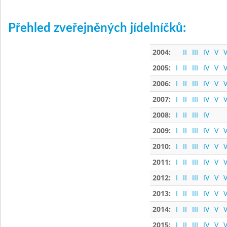
Přehled zveřejněných jídelníčků:
2004:
II
III
IV
V
V
2005:
I
II
III
IV
V
V
2006:
I
II
III
IV
V
V
2007:
I
II
III
IV
V
V
2008:
I
II
III
IV
2009:
I
II
III
IV
V
V
2010:
I
II
III
IV
V
V
2011:
I
II
III
IV
V
V
2012:
I
II
III
IV
V
V
2013:
I
II
III
IV
V
V
2014:
I
II
III
IV
V
V
2015:
I
II
III
IV
V
V