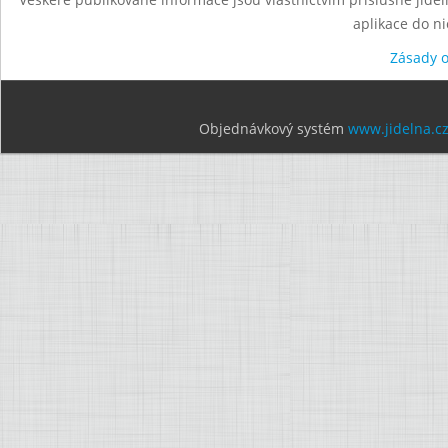
aplikace do n
Zásady 
Objednávkový systém
www.jidelna.c