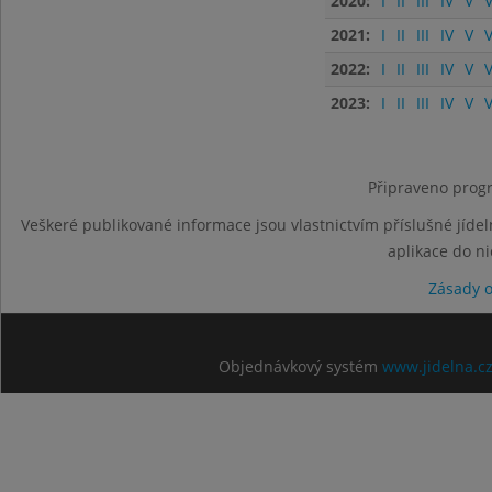
2020:
I
II
III
IV
V
V
2021:
I
II
III
IV
V
V
2022:
I
II
III
IV
V
V
2023:
I
II
III
IV
V
V
Připraveno progr
Veškeré publikované informace jsou vlastnictvím příslušné jídel
aplikace do n
Zásady 
Objednávkový systém
www.jidelna.c