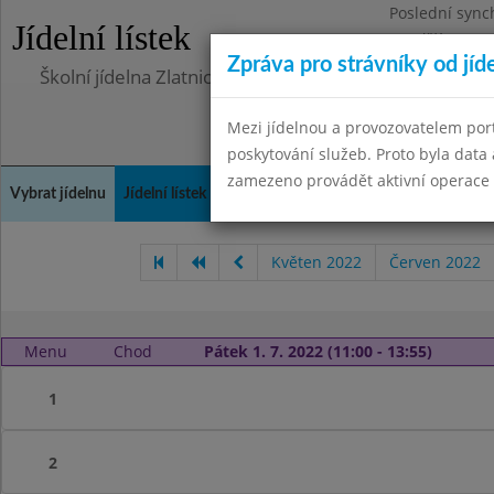
Poslední sync
Jídelní lístek
Pondělí 10.7.2
Zpráva pro strávníky od jíd
Školní jídelna Zlatnická
Mezi jídelnou a provozovatelem por
poskytování služeb. Proto byla dat
zamezeno provádět aktivní operace (
Vybrat jídelnu
Jídelní lístek
Historie
Kontakty a informace
Doch
Květen 2022
Červen 2022
Menu
Chod
Pátek 1. 7. 2022 (11:00 - 13:55)
1
2