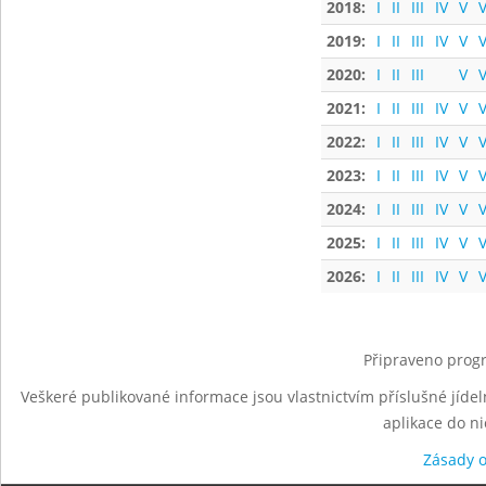
2018:
I
II
III
IV
V
V
2019:
I
II
III
IV
V
V
2020:
I
II
III
V
V
2021:
I
II
III
IV
V
V
2022:
I
II
III
IV
V
V
2023:
I
II
III
IV
V
V
2024:
I
II
III
IV
V
V
2025:
I
II
III
IV
V
V
2026:
I
II
III
IV
V
V
Připraveno progr
Veškeré publikované informace jsou vlastnictvím příslušné jídel
aplikace do n
Zásady 