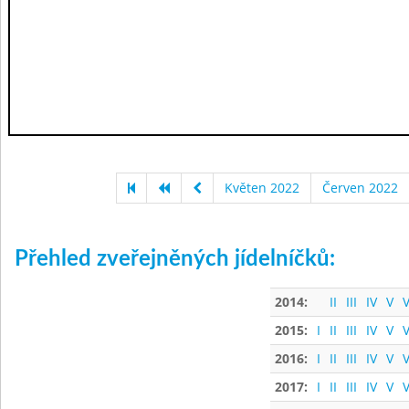
Květen 2022
Červen 2022
Přehled zveřejněných jídelníčků:
2014:
II
III
IV
V
V
2015:
I
II
III
IV
V
V
2016:
I
II
III
IV
V
V
2017:
I
II
III
IV
V
V