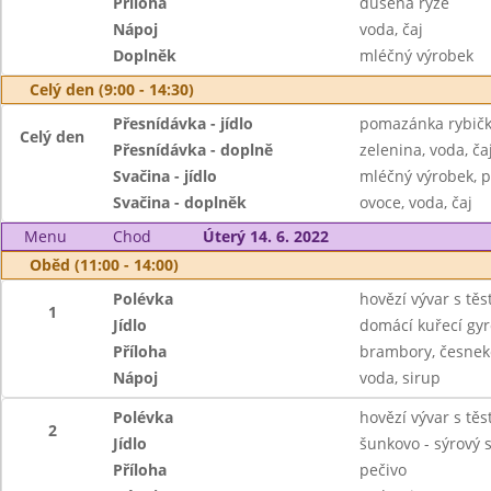
Příloha
dušená rýže
Nápoj
voda, čaj
Doplněk
mléčný výrobek
Celý den (9:00 - 14:30)
Přesnídávka - jídlo
pomazánka rybičk
Celý den
Přesnídávka - doplně
zelenina, voda, ča
Svačina - jídlo
mléčný výrobek, p
Svačina - doplněk
ovoce, voda, čaj
Menu
Chod
Úterý 14. 6. 2022
Oběd (11:00 - 14:00)
Polévka
hovězí vývar s tě
1
Jídlo
domácí kuřecí gyr
Příloha
brambory, česnek
Nápoj
voda, sirup
Polévka
hovězí vývar s tě
2
Jídlo
šunkovo - sýrový s
Příloha
pečivo