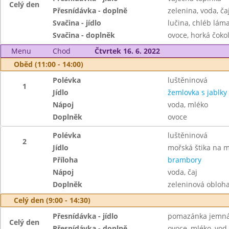
Celý den
Přesnídávka - doplně
zelenina, voda, ča
Svačina - jídlo
lučina, chléb lám
Svačina - doplněk
ovoce, horká čokol
Menu
Chod
Čtvrtek 16. 6. 2022
Oběd (11:00 - 14:00)
Polévka
luštěninová
1
Jídlo
žemlovka s jablky
Nápoj
voda, mléko
Doplněk
ovoce
Polévka
luštěninová
2
Jídlo
mořská štika na 
Příloha
brambory
Nápoj
voda, čaj
Doplněk
zeleninová obloh
Celý den (9:00 - 14:30)
Přesnídávka - jídlo
pomazánka jemná 
Celý den
Přesnídávka - doplně
ovoce, mléko, vod,