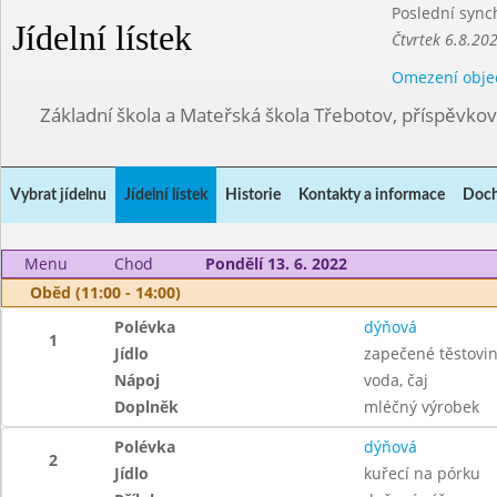
Poslední sync
Jídelní lístek
Čtvrtek 6.8.20
Omezení obje
Základní škola a Mateřská škola Třebotov, příspěvko
Vybrat jídelnu
Jídelní lístek
Historie
Kontakty a informace
Doch
Menu
Chod
Pondělí 13. 6. 2022
Oběd (11:00 - 14:00)
Polévka
dýňová
1
Jídlo
zapečené těstovi
Nápoj
voda, čaj
Doplněk
mléčný výrobek
Polévka
dýňová
2
Jídlo
kuřecí na pórku