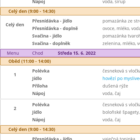
Nápoj
voda, sirup
Celý den (9:00 - 14:30)
Přesnídávka - jídlo
pomazánka ze str
Celý den
Přesnídávka - doplně
ovoce, mléko, voda
Svačina - jídlo
pomazánka tvaroho
Svačina - doplněk
zelenina, mléko, v
Menu
Chod
Středa 15. 6. 2022
Oběd (11:00 - 14:00)
Polévka
česneková s vloč
1
Jídlo
hovězí po myslive
Příloha
dušená rýže
Nápoj
voda, čaj
Polévka
česneková s vloč
2
Jídlo
boloňské špagety,
Nápoj
voda, čaj
Celý den (9:00 - 14:30)
Přesnídávka - jídlo
vaječná topinka