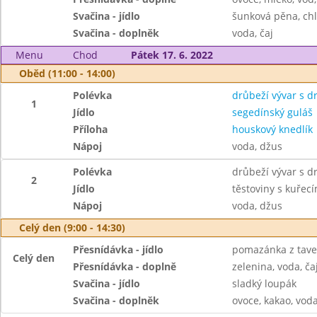
Svačina - jídlo
šunková pěna, ch
Svačina - doplněk
voda, čaj
Menu
Chod
Pátek 17. 6. 2022
Oběd (11:00 - 14:00)
Polévka
drůbeží vývar s 
1
Jídlo
segedínský guláš
Příloha
houskový knedlík
Nápoj
voda, džus
Polévka
drůbeží vývar s 
2
Jídlo
těstoviny s kuře
Nápoj
voda, džus
Celý den (9:00 - 14:30)
Přesnídávka - jídlo
pomazánka z taven
Celý den
Přesnídávka - doplně
zelenina, voda, ča
Svačina - jídlo
sladký loupák
Svačina - doplněk
ovoce, kakao, voda