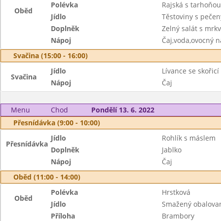
Polévka
Rajská s tarhoňou
Oběd
Jídlo
Těstoviny s peč
Doplněk
Zelný salát s mrkv
Nápoj
Čaj,voda,ovocný n
Svačina (15:00 - 16:00)
Jídlo
Lívance se skořicí
Svačina
Nápoj
Čaj
Menu
Chod
Pondělí 13. 6. 2022
Přesnídávka (9:00 - 10:00)
Jídlo
Rohlík s máslem
Přesnídávka
Doplněk
Jablko
Nápoj
Čaj
Oběd (11:00 - 14:00)
Polévka
Hrstková
Oběd
Jídlo
Smažený obalovan
Příloha
Brambory