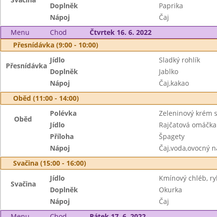
Doplněk
Paprika
Nápoj
Čaj
Menu
Chod
Čtvrtek 16. 6. 2022
Přesnídávka (9:00 - 10:00)
Jídlo
Sladký rohlík
Přesnídávka
Doplněk
Jablko
Nápoj
Čaj,kakao
Oběd (11:00 - 14:00)
Polévka
Zeleninový krém s
Oběd
Jídlo
Rajčatová omáčka
Příloha
Špagety
Nápoj
Čaj,voda,ovocný n
Svačina (15:00 - 16:00)
Jídlo
Kmínový chléb, r
Svačina
Doplněk
Okurka
Nápoj
Čaj
Menu
Chod
Pátek 17. 6. 2022