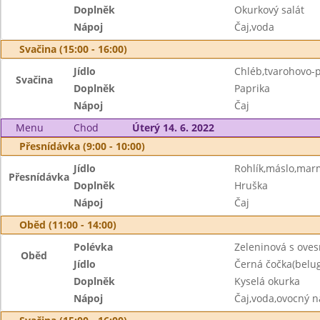
Doplněk
Okurkový salát
Nápoj
Čaj,voda
Svačina (15:00 - 16:00)
Jídlo
Chléb,tvarohovo-
Svačina
Doplněk
Paprika
Nápoj
Čaj
Menu
Chod
Úterý 14. 6. 2022
Přesnídávka (9:00 - 10:00)
Jídlo
Rohlík,máslo,mar
Přesnídávka
Doplněk
Hruška
Nápoj
Čaj
Oběd (11:00 - 14:00)
Polévka
Zeleninová s ove
Oběd
Jídlo
Černá čočka(belug
Doplněk
Kyselá okurka
Nápoj
Čaj,voda,ovocný n