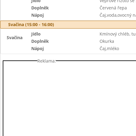
Jídlo
Vepřové rizoto se
Doplněk
Červená řepa
Nápoj
Čaj,voda,ovocný n
Svačina (15:00 - 16:00)
Jídlo
Kmínový chléb, t
Svačina
Doplněk
Okurka
Nápoj
Čaj,mléko
Reklama: