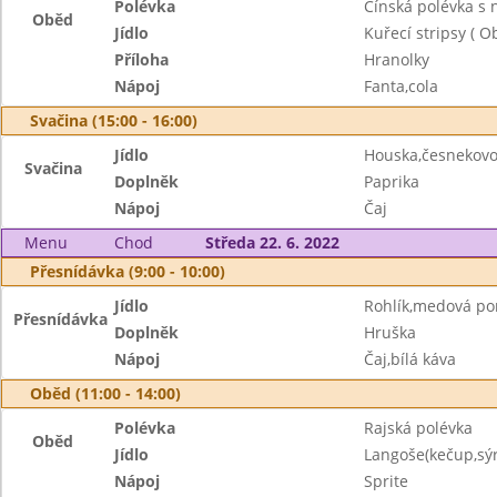
Polévka
Čínská polévka s
Oběd
Jídlo
Kuřecí stripsy ( O
Příloha
Hranolky
Nápoj
Fanta,cola
Svačina (15:00 - 16:00)
Jídlo
Houska,česnekov
Svačina
Doplněk
Paprika
Nápoj
Čaj
Menu
Chod
Středa 22. 6. 2022
Přesnídávka (9:00 - 10:00)
Jídlo
Rohlík,medová p
Přesnídávka
Doplněk
Hruška
Nápoj
Čaj,bílá káva
Oběd (11:00 - 14:00)
Polévka
Rajská polévka
Oběd
Jídlo
Langoše(kečup,sýr
Nápoj
Sprite