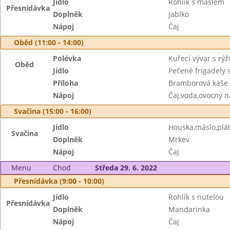
Jídlo
Rohlík s máslem
Přesnídávka
Doplněk
Jablko
Nápoj
Čaj
Oběd (11:00 - 14:00)
Polévka
Kuřecí vývar s rý
Oběd
Jídlo
Pečené frigadely 
Příloha
Bramborová kaše
Nápoj
Čaj,voda,ovocný n
Svačina (15:00 - 16:00)
Jídlo
Houska,máslo,plát
Svačina
Doplněk
Mrkev
Nápoj
Čaj
Menu
Chod
Středa 29. 6. 2022
Přesnídávka (9:00 - 10:00)
Jídlo
Rohlík s nutelou
Přesnídávka
Doplněk
Mandarinka
Nápoj
Čaj