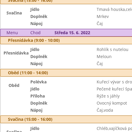
Svačina (15:00 - 16:00)
Jídlo
Tmavá houska,ce
Svačina
Doplněk
Mrkev
Nápoj
Čaj
Menu
Chod
Středa 15. 6. 2022
Přesnídávka (9:00 - 10:00)
Jídlo
Rohlík s nutelou
Přesnídávka
Doplněk
Meloun
Nápoj
Čaj
Oběd (11:00 - 14:00)
Polévka
Kuřecí vývar s d
Oběd
Jídlo
Pečené kuřecí špa
Příloha
Rýže s jáhly
Doplněk
Ovocný kompot
Nápoj
Čaj,voda
Svačina (15:00 - 16:00)
Jídlo
Chléb,vajíčková 
Svačina