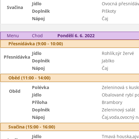
Jídlo
Ovocná přesnídá
Svačina
Doplněk
Piškoty
Nápoj
Čaj
Menu
Chod
Pondělí 6. 6. 2022
Přesnídávka (9:00 - 10:00)
Jídlo
Rohlík,sýr žervé
Přesnídávka
Doplněk
Jablko
Nápoj
Čaj
Oběd (11:00 - 14:00)
Polévka
Zeleninová s kus
Oběd
Jídlo
Obalované rybí p
Příloha
Brambory
Doplněk
Zeleninový salát
Nápoj
Čaj,voda,ovocný n
Svačina (15:00 - 16:00)
Jídlo
Tmavá houska,aj