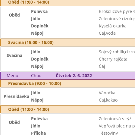
Oběd (11:00 - 14:00)
Polévka
Brokolicové pyré 
Oběd
Jídlo
Zeleninové rizoto
Doplněk
Kyselá okurka
Nápoj
Čaj,voda
Svačina (15:00 - 16:00)
Jídlo
Sojový rohlík,ciz
Svačina
Doplněk
Cherry rajčata
Nápoj
Čaj
Menu
Chod
Čtvrtek 2. 6. 2022
Přesnídávka (9:00 - 10:00)
Jídlo
Vánočka
Přesnídávka
Nápoj
Čaj,kakao
Oběd (11:00 - 14:00)
Polévka
Zeleninová s rýží
Oběd
Jídlo
Vepřová plec na p
Příloha
Těstoviny