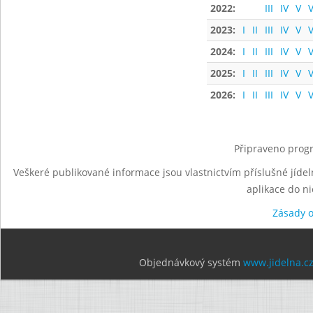
2022:
III
IV
V
V
2023:
I
II
III
IV
V
V
2024:
I
II
III
IV
V
V
2025:
I
II
III
IV
V
V
2026:
I
II
III
IV
V
V
Připraveno progr
Veškeré publikované informace jsou vlastnictvím příslušné jídel
aplikace do n
Zásady 
Objednávkový systém
www.jidelna.c