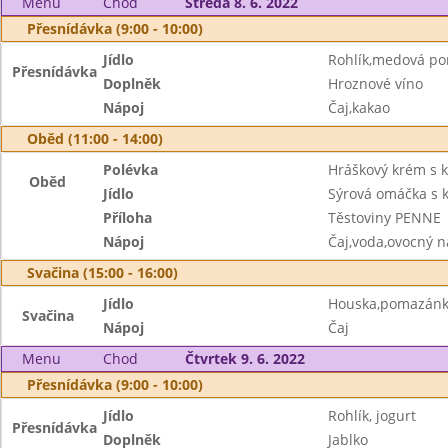
Menu
Chod
Středa 8. 6. 2022
Přesnídávka (9:00 - 10:00)
Jídlo
Rohlík,medová p
Přesnídávka
Doplněk
Hroznové víno
Nápoj
Čaj,kakao
Oběd (11:00 - 14:00)
Polévka
Hráškový krém s 
Oběd
Jídlo
Sýrová omáčka s k
Příloha
Těstoviny PENNE
Nápoj
Čaj,voda,ovocný n
Svačina (15:00 - 16:00)
Jídlo
Houska,pomazánka
Svačina
Nápoj
Čaj
Menu
Chod
Čtvrtek 9. 6. 2022
Přesnídávka (9:00 - 10:00)
Jídlo
Rohlík, jogurt
Přesnídávka
Doplněk
Jablko