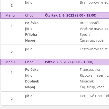
Jídlo
Bramborový knedlí
2
Menu
Chod
Čtvrtek 2. 6. 2022 (8:00 - 15:00)
Polévka
Bramboračka
1
Jídlo
Vepřové maso na
Příloha
Špecle
Nápoj
Čaj,sirup, voda
Jídlo
Těstovinový salát
2
Menu
Chod
Pátek 3. 6. 2022 (8:00 - 15:00)
Polévka
Francouzská
1
Jídlo
Rizoto s masem, z
Doplněk
Moučník
Nápoj
Čaj, sirup, voda
Jídlo
Houbové rizoto, o
2