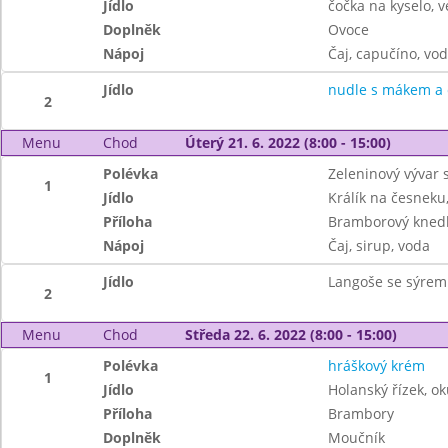
Jídlo
čočka na kyselo, v
Doplněk
Ovoce
Nápoj
Čaj, capučíno, vo
Jídlo
nudle s mákem a
2
Menu
Chod
Úterý 21. 6. 2022 (8:00 - 15:00)
Polévka
Zeleninový vývar 
1
Jídlo
Králík na česneku
Příloha
Bramborový knedl
Nápoj
Čaj, sirup, voda
Jídlo
Langoše se sýre
2
Menu
Chod
Středa 22. 6. 2022 (8:00 - 15:00)
Polévka
hráškový krém
1
Jídlo
Holanský řízek, ok
Příloha
Brambory
Doplněk
Moučník