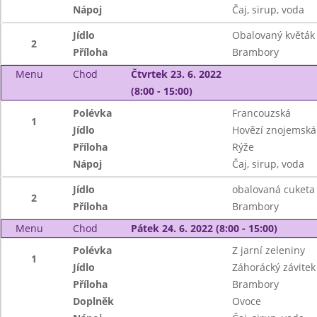
Nápoj
Čaj, sirup, voda
Jídlo
Obalovaný květák
2
Příloha
Brambory
Menu
Chod
Čtvrtek 23. 6. 2022
(8:00 - 15:00)
Polévka
Francouzská
1
Jídlo
Hovězí znojemská
Příloha
Rýže
Nápoj
Čaj, sirup, voda
Jídlo
obalovaná cuketa
2
Příloha
Brambory
Menu
Chod
Pátek 24. 6. 2022 (8:00 - 15:00)
Polévka
Z jarní zeleniny
1
Jídlo
Záhorácký závitek
Příloha
Brambory
Doplněk
Ovoce