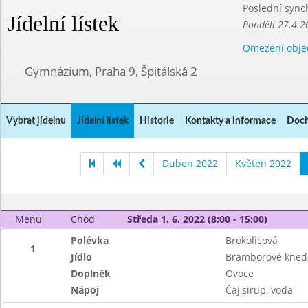
Poslední sync
Jídelní lístek
Pondělí 27.4.2
Omezení obje
Gymnázium, Praha 9, Špitálská 2
Vybrat jídelnu
Jídelní lístek
Historie
Kontakty a informace
Doch
Duben 2022
Květen 2022
Menu
Chod
Středa 1. 6. 2022 (8:00 - 15:00)
Polévka
Brokolicová
1
Jídlo
Bramborové knedl
Doplněk
Ovoce
Nápoj
Čaj,sirup, voda