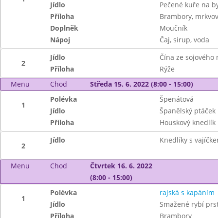
Jídlo
Pečené kuře na b
Příloha
Brambory, mrkvov
Doplněk
Moučník
Nápoj
Čaj, sirup, voda
Jídlo
Čína ze sojového
2
Příloha
Rýže
Menu
Chod
Středa 15. 6. 2022 (8:00 - 15:00)
Polévka
Špenátová
1
Jídlo
Španělský ptáček
Příloha
Houskový knedlík
Jídlo
Knedlíky s vajíčke
2
Menu
Chod
Čtvrtek 16. 6. 2022
(8:00 - 15:00)
Polévka
rajská s kapáním
1
Jídlo
Smažené rybí prst
Příloha
Brambory