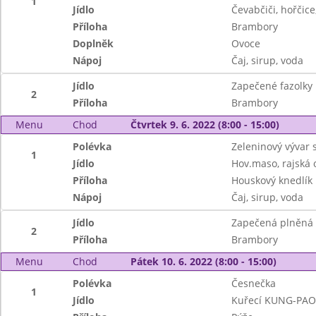
1
Jídlo
Čevabčiči, hořčice
Příloha
Brambory
Doplněk
Ovoce
Nápoj
Čaj, sirup, voda
Jídlo
Zapečené fazolky
2
Příloha
Brambory
Menu
Chod
Čtvrtek 9. 6. 2022 (8:00 - 15:00)
Polévka
Zeleninový vývar 
1
Jídlo
Hov.maso, rajská
Příloha
Houskový knedlík
Nápoj
Čaj, sirup, voda
Jídlo
Zapečená plněná 
2
Příloha
Brambory
Menu
Chod
Pátek 10. 6. 2022 (8:00 - 15:00)
Polévka
Česnečka
1
Jídlo
Kuřecí KUNG-PAO