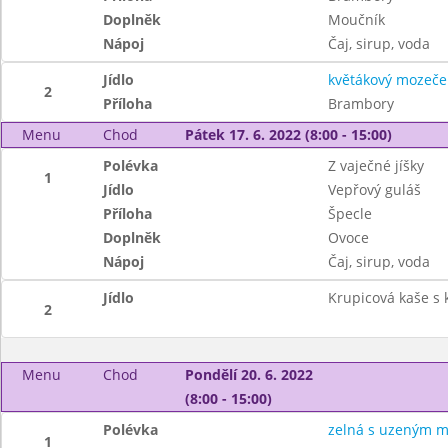
Doplněk
Moučník
Nápoj
Čaj, sirup, voda
Jídlo
květákový mozeče
2
Příloha
Brambory
Menu
Chod
Pátek 17. 6. 2022 (8:00 - 15:00)
Polévka
Z vaječné jíšky
1
Jídlo
Vepřový guláš
Příloha
Špecle
Doplněk
Ovoce
Nápoj
Čaj, sirup, voda
Jídlo
Krupicová kaše s
2
Menu
Chod
Pondělí 20. 6. 2022
(8:00 - 15:00)
Polévka
zelná s uzeným 
1