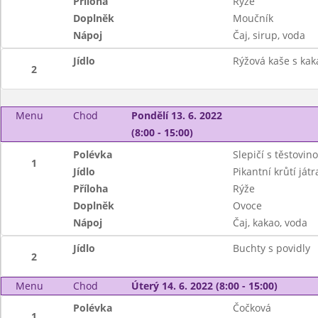
Příloha
Rýže
Doplněk
Moučník
Nápoj
Čaj, sirup, voda
Jídlo
Rýžová kaše s ka
2
Menu
Chod
Pondělí 13. 6. 2022
(8:00 - 15:00)
Polévka
Slepičí s těstovin
1
Jídlo
Pikantní krůtí játr
Příloha
Rýže
Doplněk
Ovoce
Nápoj
Čaj, kakao, voda
Jídlo
Buchty s povidly
2
Menu
Chod
Úterý 14. 6. 2022 (8:00 - 15:00)
Polévka
Čočková
1