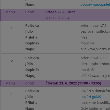
Nápoj
ovocný nápoj,mlé
Menu
Chod
Středa 22. 6. 2022
(11:00 - 13:55)
Polévka
zeleninová 1,7,9
1
Jídlo
vepřové nudličky
Příloha
rýže
Doplněk
moučník
Nápoj
bílá káva,ovocný 
Polévka
zeleninová 1,7,9
2
Jídlo
derunky(bramborá
Doplněk
moučník
Nápoj
bílá káva,ovocný 
Menu
Chod
Čtvrtek 23. 6. 2022 (11:00 - 13:55)
Polévka
hovězí s domácím
1
Jídlo
hovězí guláš 1
Příloha
houskové knedlíky
Nápoj
čistý jablečný mo