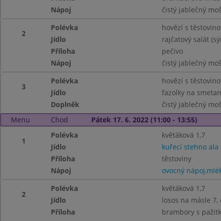
Nápoj
čistý jablečný mo
Polévka
hovězí s těstovino
2
Jídlo
rajčatový salát (sý
Příloha
pečivo
Nápoj
čistý jablečný mo
Polévka
hovězí s těstovino
3
Jídlo
fazolky na smetan
Doplněk
čistý jablečný mo
Menu
Chod
Pátek 17. 6. 2022 (11:00 - 13:55)
Polévka
květáková 1,7
1
Jídlo
kuřecí stehno ala
Příloha
těstoviny
Nápoj
ovocný nápoj,mlé
Polévka
květáková 1,7
2
Jídlo
losos na másle 7, 
Příloha
brambory s pažit