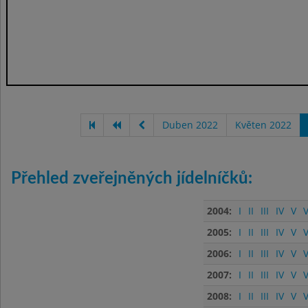
Duben 2022
Květen 2022
Přehled zveřejněných jídelníčků:
2004:
I
II
III
IV
V
V
2005:
I
II
III
IV
V
V
2006:
I
II
III
IV
V
V
2007:
I
II
III
IV
V
V
2008:
I
II
III
IV
V
V