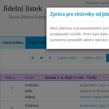
Poslední sync
Jídelní lístek
Pondělí 10.7.2
Zpráva pro strávníky od jíd
Školní jídelna Zlatnická
Mezi jídelnou a provozovatelem por
poskytování služeb. Proto byla dat
zamezeno provádět aktivní operace (
Vybrat jídelnu
Jídelní lístek
Historie
Kontakty a informace
Doch
Duben 2022
Květen 2022
Menu
Chod
Středa 1. 6. 2022 (11:00 - 13:55)
Polévka
krupicová s vejci 1
1
Jídlo
zapečené těstoví
Nápoj
ovocný nápoj,mlé
Polévka
krupicová s vejci 1
2