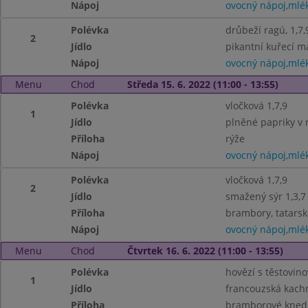
Nápoj
ovocný nápoj,mlé
Polévka
drůbeží ragú, 1,7,
2
Jídlo
pikantní kuřecí ma
Nápoj
ovocný nápoj,mlé
Menu
Chod
Středa 15. 6. 2022 (11:00 - 13:55)
Polévka
vločková 1,7,9
1
Jídlo
plněné papriky v 
Příloha
rýže
Nápoj
ovocný nápoj,mlé
Polévka
vločková 1,7,9
2
Jídlo
smažený sýr 1,3,7
Příloha
brambory, tatars
Nápoj
ovocný nápoj,mlé
Menu
Chod
Čtvrtek 16. 6. 2022 (11:00 - 13:55)
Polévka
hovězí s těstovino
1
Jídlo
francouzská kachn
Příloha
bramborové knedlí