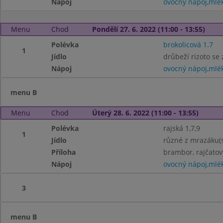
Nápoj
ovocný nápoj,mlé
Menu
Chod
Pondělí 27. 6. 2022 (11:00 - 13:55)
Polévka
brokolicová 1.7
1
Jídlo
drůbeží rizoto se
Nápoj
ovocný nápoj,mlé
menu B
Menu
Chod
Úterý 28. 6. 2022 (11:00 - 13:55)
Polévka
rajská 1,7,9
1
Jídlo
různé z mrazáku(sm
Příloha
brambor, rajčatov
Nápoj
ovocný nápoj,mlé
3
menu B