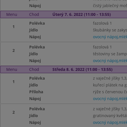
Nápoj
čistý jablečný mo
Menu
Chod
Úterý 7. 6. 2022 (11:00 - 13:55)
Polévka
fazolová 1
1
Jídlo
škubánky se zakys
Nápoj
ovocný nápoj,mlé
Polévka
fazolová 1
2
Jídlo
těstoviny se žamp
Nápoj
ovocný nápoj,mlé
Menu
Chod
Středa 8. 6. 2022 (11:00 - 13:55)
Polévka
z vaječné jíšky 1,3
1
Jídlo
kuřecí plátek na g
Příloha
rýže s červenou č
Nápoj
ovocný nápoj,mlé
Polévka
z vaječné jíšky 1,3
2
Jídlo
gratinovaný květá
Nápoj
ovocný nápoj,mlé