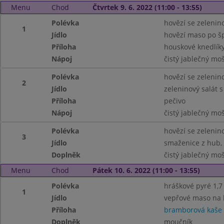
Menu
Chod
Čtvrtek 9. 6. 2022 (11:00 - 13:55)
Polévka
hovězí se zelenin
1
Jídlo
hovězí maso po šp
Příloha
houskové knedlíky 
Nápoj
čistý jablečný mo
Polévka
hovězí se zelenin
2
Jídlo
zeleninový salát 
Příloha
pečivo
Nápoj
čistý jablečný mo
Polévka
hovězí se zelenin
3
Jídlo
smaženice z hub,
Doplněk
čistý jablečný mo
Menu
Chod
Pátek 10. 6. 2022 (11:00 - 13:55)
Polévka
hráškové pyré 1,7
1
Jídlo
vepřové maso na 
Příloha
bramborová kaše
Doplněk
moučník