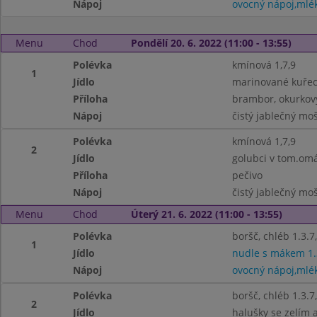
Nápoj
ovocný nápoj,mlé
Menu
Chod
Pondělí 20. 6. 2022 (11:00 - 13:55)
Polévka
kmínová 1,7,9
1
Jídlo
marinované kuřecí
Příloha
brambor, okurkový
Nápoj
čistý jablečný mo
Polévka
kmínová 1,7,9
2
Jídlo
golubci v tom.omá
Příloha
pečivo
Nápoj
čistý jablečný mo
Menu
Chod
Úterý 21. 6. 2022 (11:00 - 13:55)
Polévka
boršč, chléb 1.3.7
1
Jídlo
nudle s mákem 1.
Nápoj
ovocný nápoj,mlé
Polévka
boršč, chléb 1.3.7
2
Jídlo
halušky se zelím 