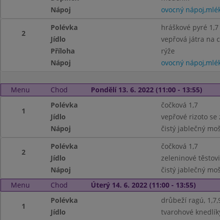
Nápoj
ovocný nápoj,mlé
Polévka
hráškové pyré 1,7
2
Jídlo
vepřová játra na c
Příloha
rýže
Nápoj
ovocný nápoj,mlé
Menu
Chod
Pondělí 13. 6. 2022 (11:00 - 13:55)
Polévka
čočková 1,7
1
Jídlo
vepřové rizoto se
Nápoj
čistý jablečný mo
Polévka
čočková 1,7
2
Jídlo
zeleninové těstovi
Nápoj
čistý jablečný mo
Menu
Chod
Úterý 14. 6. 2022 (11:00 - 13:55)
Polévka
drůbeží ragú, 1,7,
1
Jídlo
tvarohové knedlík