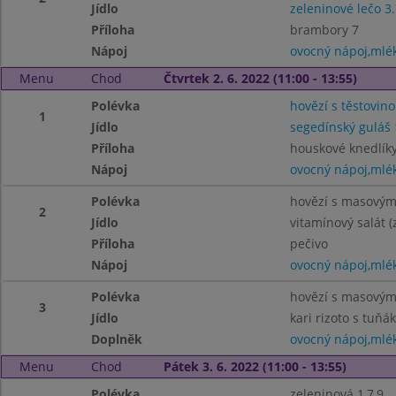
Jídlo
zeleninové lečo 3.
Příloha
brambory 7
Nápoj
ovocný nápoj,mlé
Menu
Chod
Čtvrtek 2. 6. 2022 (11:00 - 13:55)
Polévka
hovězí s těstovino
1
Jídlo
segedínský guláš 
Příloha
houskové knedlíky
Nápoj
ovocný nápoj,mlé
Polévka
hovězí s masovými
2
Jídlo
vitamínový salát (
Příloha
pečivo
Nápoj
ovocný nápoj,mlé
Polévka
hovězí s masovými
3
Jídlo
kari rizoto s tuňá
Doplněk
ovocný nápoj,mlé
Menu
Chod
Pátek 3. 6. 2022 (11:00 - 13:55)
Polévka
zeleninová 1,7,9