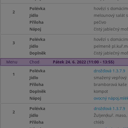
Polévka
hovězí s domácím
2
Jídlo
melounový salát s
Příloha
pečivo
Nápoj
čistý jablečný mo
Polévka
hovězí s domácím
3
Jídlo
pelmeně pl.kuř.m
Doplněk
čistý jablečný mo
Menu
Chod
Pátek 24. 6. 2022 (11:00 - 13:55)
Polévka
drožďová 1.3.7.9
1
Jídlo
smažený vepřový ř
Příloha
bramborová kaše
Doplněk
kompot
Nápoj
ovocný nápoj,mlé
Polévka
drožďová 1.3.7.9
2
Jídlo
Žuljen(kuř. maso,
Příloha
chléb