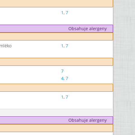
1
,
7
Obsahuje alergeny
 mléko
1
,
7
7
4
,
7
1
,
7
Obsahuje alergeny