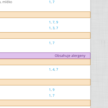
a, mléko
1
,
7
1
,
7
,
9
1
,
3
,
7
1
,
7
Obsahuje alergeny
1
,
4
,
7
1
,
9
1
,
7