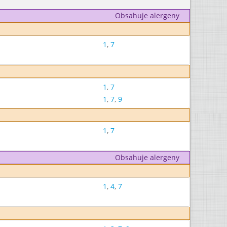
Obsahuje alergeny
1
,
7
1
,
7
1
,
7
,
9
1
,
7
Obsahuje alergeny
1
,
4
,
7