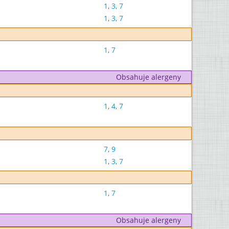
1
,
3
,
7
1
,
3
,
7
1
,
7
Obsahuje alergeny
1
,
4
,
7
7
,
9
1
,
3
,
7
1
,
7
Obsahuje alergeny