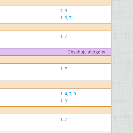
7
,
9
1
,
3
,
7
1
,
7
Obsahuje alergeny
1
,
7
1
,
4
,
7
,
9
1
,
3
1
,
7