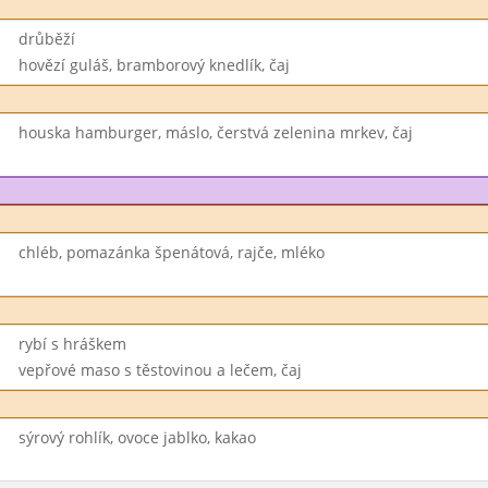
drůběží
hovězí guláš, bramborový knedlík, čaj
houska hamburger, máslo, čerstvá zelenina mrkev, čaj
chléb, pomazánka špenátová, rajče, mléko
rybí s hráškem
vepřové maso s těstovinou a lečem, čaj
sýrový rohlík, ovoce jablko, kakao