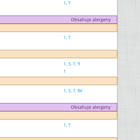
1
,
7
Obsahuje alergeny
1
,
7
1
,
3
,
7
,
9
1
1
,
3
,
7
,
8e
Obsahuje alergeny
1
,
7