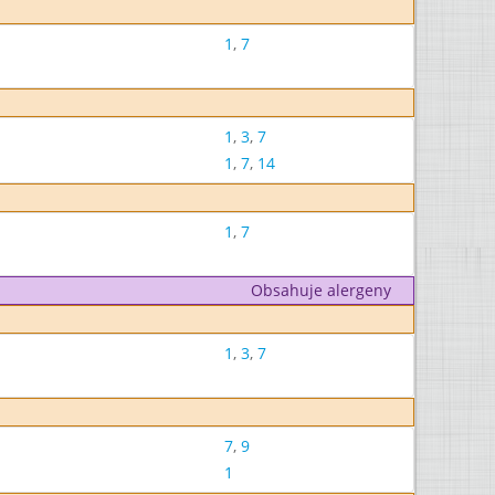
1
,
7
1
,
3
,
7
1
,
7
,
14
1
,
7
Obsahuje alergeny
1
,
3
,
7
7
,
9
1