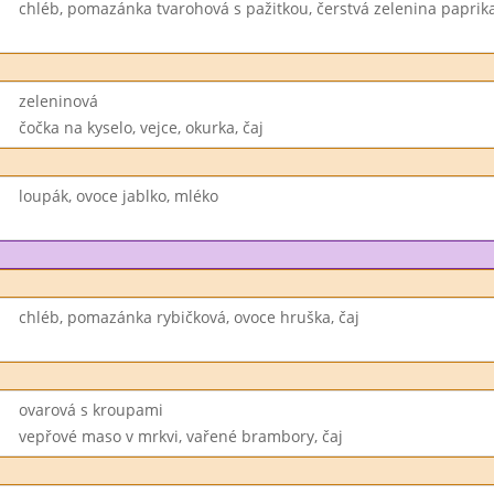
chléb, pomazánka tvarohová s pažitkou, čerstvá zelenina paprik
zeleninová
čočka na kyselo, vejce, okurka, čaj
loupák, ovoce jablko, mléko
chléb, pomazánka rybičková, ovoce hruška, čaj
ovarová s kroupami
vepřové maso v mrkvi, vařené brambory, čaj