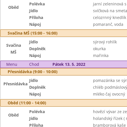
Polévka
jarní zeleninová 
Oběd
Jídlo
svíčková na smet
Příloha
celozrnný knedlík
Nápoj
pomaranč, voda
Svačina MŠ (15:00 - 16:00)
Jídlo
sýrový rohlík
Svačina
Doplněk
okurka
MŠ
Nápoj
mařinka
Menu
Chod
Pátek 13. 5. 2022
Přesnídávka (9:00 - 10:00)
Jídlo
pomazánka se sýr
Přesnídávka
Doplněk
chléb podmáslový
Nápoj
mléko čaj ovocný
Oběd (11:00 - 14:00)
Polévka
hovězí vývar ze z
Oběd
Jídlo
holandský řízek ( 
Příloha
bramborová kaše