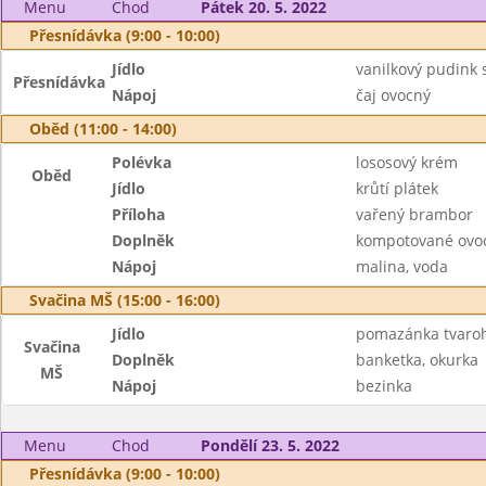
Menu
Chod
Pátek 20. 5. 2022
Přesnídávka (9:00 - 10:00)
Jídlo
vanilkový pudink
Přesnídávka
Nápoj
čaj ovocný
Oběd (11:00 - 14:00)
Polévka
lososový krém
Oběd
Jídlo
krůtí plátek
Příloha
vařený brambor
Doplněk
kompotované ovo
Nápoj
malina, voda
Svačina MŠ (15:00 - 16:00)
Jídlo
pomazánka tvaroh
Svačina
Doplněk
banketka, okurka
MŠ
Nápoj
bezinka
Menu
Chod
Pondělí 23. 5. 2022
Přesnídávka (9:00 - 10:00)