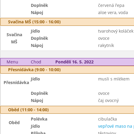
Doplněk
červená řepa
Nápoj
aloe vera, voda
Svačina MŠ (15:00 - 16:00)
Jídlo
tvarohový koláček
Svačina
Doplněk
ovoce
MŠ
Nápoj
rakytník
Menu
Chod
Pondělí 16. 5. 2022
Přesnídávka (9:00 - 10:00)
Jídlo
musli s mlékem
Přesnídávka
Doplněk
ovoce
Nápoj
čaj ovocný
Oběd (11:00 - 14:00)
Polévka
cibulačka
Oběd
Jídlo
vepřové maso na 
Příloha
těstoviny