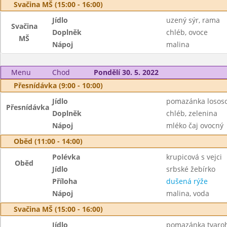
Svačina MŠ (15:00 - 16:00)
Jídlo
uzený sýr, rama
Svačina
Doplněk
chléb, ovoce
MŠ
Nápoj
malina
Menu
Chod
Pondělí 30. 5. 2022
Přesnídávka (9:00 - 10:00)
Jídlo
pomazánka losos
Přesnídávka
Doplněk
chléb, zelenina
Nápoj
mléko čaj ovocný
Oběd (11:00 - 14:00)
Polévka
krupicová s vejci
Oběd
Jídlo
srbské žebírko
Příloha
dušená rýže
Nápoj
malina, voda
Svačina MŠ (15:00 - 16:00)
Jídlo
pomazánka tvaroh