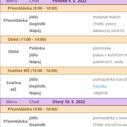
Menu
Chod
Pondělí 9. 5. 2022
Přesnídávka (9:00 - 10:00)
Jídlo
medové máslo
Přesnídávka
Doplněk
chléb, ovoce
Nápoj
kakao,čaj ovocný
Oběd (11:00 - 14:00)
Polévka
plesnivka
Oběd
Jídlo
paela s kuřecím
Nápoj
pomeranč, voda
Svačina MŠ (15:00 - 16:00)
Jídlo
pomazánka tvaroh
Svačina
Doplněk
houska
MŠ
Nápoj
rakytník
Menu
Chod
Úterý 10. 5. 2022
Přesnídávka (9:00 - 10:00)
Jídlo
pomazánka z loso
Přesnídávka
Doplněk
chléb slunečnicov