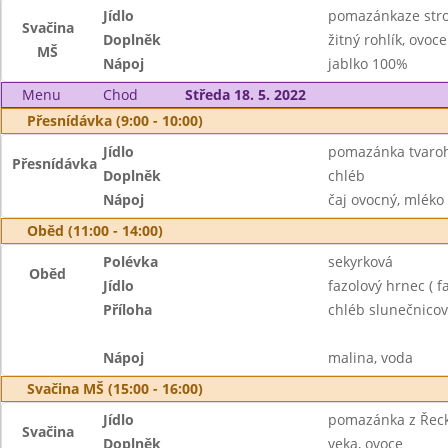
Jídlo
pomazánkaze str
Svačina
Doplněk
žitný rohlík, ovoce
MŠ
Nápoj
jablko 100%
Menu
Chod
Středa 18. 5. 2022
Přesnídávka (9:00 - 10:00)
Jídlo
pomazánka tvaroh
Přesnídávka
Doplněk
chléb
Nápoj
čaj ovocný, mléko
Oběd (11:00 - 14:00)
Polévka
sekyrková
Oběd
Jídlo
fazolový hrnec ( fa
Příloha
chléb slunečnicov
Nápoj
malina, voda
Svačina MŠ (15:00 - 16:00)
Jídlo
pomazánka z Řec
Svačina
Doplněk
veka, ovoce