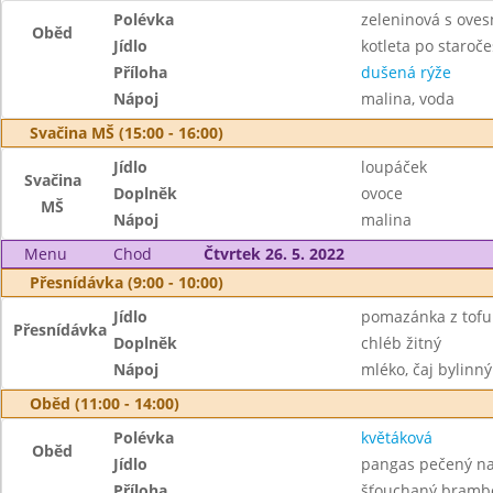
Polévka
zeleninová s ove
Oběd
Jídlo
kotleta po staroče
Příloha
dušená rýže
Nápoj
malina, voda
Svačina MŠ (15:00 - 16:00)
Jídlo
loupáček
Svačina
Doplněk
ovoce
MŠ
Nápoj
malina
Menu
Chod
Čtvrtek 26. 5. 2022
Přesnídávka (9:00 - 10:00)
Jídlo
pomazánka z tofu
Přesnídávka
Doplněk
chléb žitný
Nápoj
mléko, čaj bylinný
Oběd (11:00 - 14:00)
Polévka
květáková
Oběd
Jídlo
pangas pečený n
Příloha
šťouchaný bramb