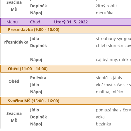
Svačina
Doplněk
žitný rohlík
MŠ
Nápoj
meruňka
Menu
Chod
Úterý 31. 5. 2022
Přesnídávka (9:00 - 10:00)
Jídlo
strouhaný sýr go
Přesnídávka
Doplněk
chléb slunečnicov
Nápoj
čaj bylinný, mléko
Oběd (11:00 - 14:00)
Polévka
slepičí s jáhly
Oběd
Jídlo
vločková kaše se 
Nápoj
malina, mléko
Svačina MŠ (15:00 - 16:00)
Jídlo
pomazánka z červ
Svačina
Doplněk
veka
MŠ
Nápoj
bezinka