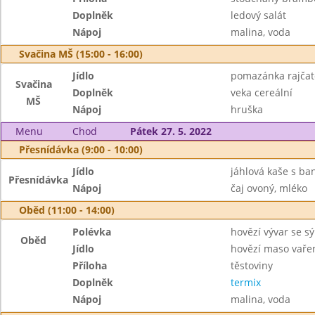
Doplněk
ledový salát
Nápoj
malina, voda
Svačina MŠ (15:00 - 16:00)
Jídlo
pomazánka rajčat
Svačina
Doplněk
veka cereální
MŠ
Nápoj
hruška
Menu
Chod
Pátek 27. 5. 2022
Přesnídávka (9:00 - 10:00)
Jídlo
jáhlová kaše s b
Přesnídávka
Nápoj
čaj ovoný, mléko
Oběd (11:00 - 14:00)
Polévka
hovězí vývar se s
Oběd
Jídlo
hovězí maso vaře
Příloha
těstoviny
Doplněk
termix
Nápoj
malina, voda