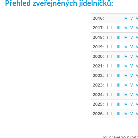
Přehled zveřejněných jídelníčků:
2016:
IV
V
V
2017:
I
II
III
IV
V
V
2018:
I
II
III
IV
V
V
2019:
I
II
III
IV
V
V
2020:
I
II
III
IV
V
V
2021:
I
II
III
IV
V
V
2022:
I
II
III
IV
V
V
2023:
I
II
III
IV
V
V
2024:
I
II
III
IV
V
V
2025:
I
II
III
IV
V
V
2026:
I
II
III
IV
V
V
Připraveno progr