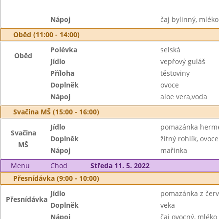
Nápoj
čaj bylinný, mléko
Oběd (11:00 - 14:00)
Polévka
selská
Oběd
Jídlo
vepřový guláš
Příloha
těstoviny
Doplněk
ovoce
Nápoj
aloe vera,voda
Svačina MŠ (15:00 - 16:00)
Jídlo
pomazánka herme
Svačina
Doplněk
žitný rohlík, ovoce
MŠ
Nápoj
mařinka
Menu
Chod
Středa 11. 5. 2022
Přesnídávka (9:00 - 10:00)
Jídlo
pomazánka z červ
Přesnídávka
Doplněk
veka
Nápoj
čaj ovocný, mléko