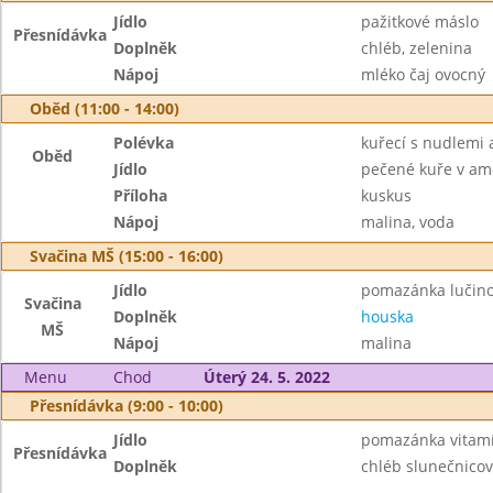
Jídlo
pažitkové máslo
Přesnídávka
Doplněk
chléb, zelenina
Nápoj
mléko čaj ovocný
Oběd (11:00 - 14:00)
Polévka
kuřecí s nudlemi 
Oběd
Jídlo
pečené kuře v am
Příloha
kuskus
Nápoj
malina, voda
Svačina MŠ (15:00 - 16:00)
Jídlo
pomazánka lučino
Svačina
Doplněk
houska
MŠ
Nápoj
malina
Menu
Chod
Úterý 24. 5. 2022
Přesnídávka (9:00 - 10:00)
Jídlo
pomazánka vitam
Přesnídávka
Doplněk
chléb slunečnicov