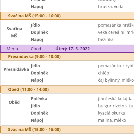
Nápoj
hruška, voda
Svačina MŠ (15:00 - 16:00)
Jídlo
pomazánka hrášk
Svačina
Doplněk
veka cereální, mr
MŠ
Nápoj
bezinka
Menu
Chod
Úterý 17. 5. 2022
Přesnídávka (9:00 - 10:00)
Jídlo
pomazánka z rybíh
Přesnídávka
Doplněk
chléb
Nápoj
čaj bylinný, mléko
Oběd (11:00 - 14:00)
Polévka
jihočeská kulajda
Oběd
Jídlo
bulgur rizoto s 
Doplněk
kyselá okurka
Nápoj
malina, mléko
Svačina MŠ (15:00 - 16:00)