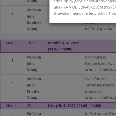
Nápoj
mléko, čaj, voda
https://play.google.com/store/apps/
GRAFIKA V OBJEDNÁVKOVÉM SYSTÉMU -
Polévka
Zeleninová
2
strávníků (nemusíte tedy volit č.1 
Jídlo
Gnocchi s kuřecí
Doplněk
ovoce
Nápoj
mléko, čaj, voda
Menu
Chod
Pondělí 4. 4. 2022
(11:40 - 14:00)
Polévka
Frankfurtská
1
Jídlo
Kynuté knedlíky 
Nápoj
ochucené mléko, č
Polévka
Frankfurtská
2
Jídlo
Tatranská kotleta
Příloha
brambory
Nápoj
ochucené mléko, č
Menu
Chod
Úterý 5. 4. 2022 (11:40 - 14:00)
Polévka
Kuřecí se zavářko