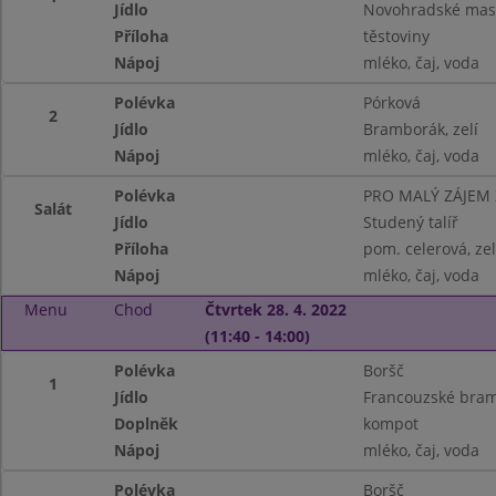
Jídlo
Novohradské mas
Příloha
těstoviny
Nápoj
mléko, čaj, voda
Polévka
Pórková
2
Jídlo
Bramborák, zelí
Nápoj
mléko, čaj, voda
Polévka
PRO MALÝ ZÁJEM
Salát
Jídlo
Studený talíř
Příloha
pom. celerová, ze
Nápoj
mléko, čaj, voda
Menu
Chod
Čtvrtek 28. 4. 2022
(11:40 - 14:00)
Polévka
Boršč
1
Jídlo
Francouzské bra
Doplněk
kompot
Nápoj
mléko, čaj, voda
Polévka
Boršč