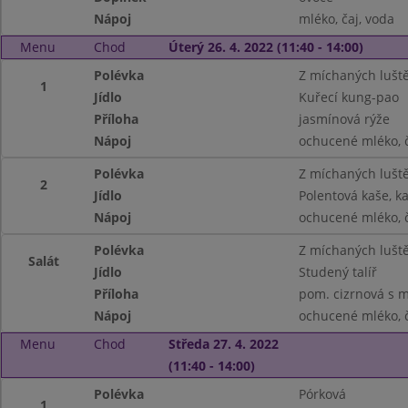
Nápoj
mléko, čaj, voda
Menu
Chod
Úterý 26. 4. 2022 (11:40 - 14:00)
Polévka
Z míchaných lušt
1
Jídlo
Kuřecí kung-pao
Příloha
jasmínová rýže
Nápoj
ochucené mléko, č
Polévka
Z míchaných lušt
2
Jídlo
Polentová kaše, ka
Nápoj
ochucené mléko, č
Polévka
Z míchaných lušt
Salát
Jídlo
Studený talíř
Příloha
pom. cizrnová s mr
Nápoj
ochucené mléko, č
Menu
Chod
Středa 27. 4. 2022
(11:40 - 14:00)
Polévka
Pórková
1