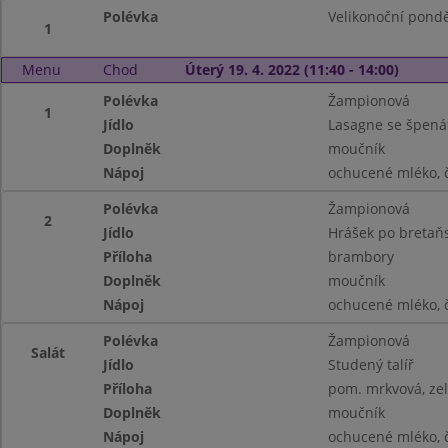
Polévka
Velikonoční pondě
1
Menu
Chod
Úterý 19. 4. 2022 (11:40 - 14:00)
Polévka
Žampionová
1
Jídlo
Lasagne se špená
Doplněk
moučník
Nápoj
ochucené mléko, č
Polévka
Žampionová
2
Jídlo
Hrášek po bretaň
Příloha
brambory
Doplněk
moučník
Nápoj
ochucené mléko, č
Polévka
Žampionová
Salát
Jídlo
Studený talíř
Příloha
pom. mrkvová, zel
Doplněk
moučník
Nápoj
ochucené mléko, č