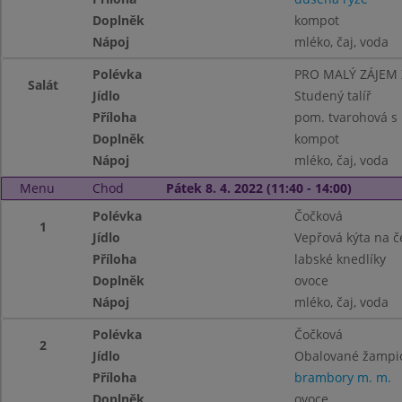
Doplněk
kompot
Nápoj
mléko, čaj, voda
Polévka
PRO MALÝ ZÁJEM
Salát
Jídlo
Studený talíř
Příloha
pom. tvarohová s 
Doplněk
kompot
Nápoj
mléko, čaj, voda
Menu
Chod
Pátek 8. 4. 2022 (11:40 - 14:00)
Polévka
Čočková
1
Jídlo
Vepřová kýta na 
Příloha
labské knedlíky
Doplněk
ovoce
Nápoj
mléko, čaj, voda
Polévka
Čočková
2
Jídlo
Obalované žampio
Příloha
brambory m. m.
Doplněk
ovoce