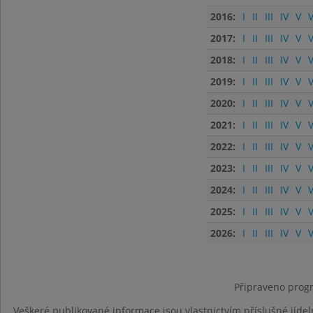
2016:
I
II
III
IV
V
V
2017:
I
II
III
IV
V
V
2018:
I
II
III
IV
V
V
2019:
I
II
III
IV
V
V
2020:
I
II
III
IV
V
V
2021:
I
II
III
IV
V
V
2022:
I
II
III
IV
V
V
2023:
I
II
III
IV
V
V
2024:
I
II
III
IV
V
V
2025:
I
II
III
IV
V
V
2026:
I
II
III
IV
V
V
Připraveno progr
Veškeré publikované informace jsou vlastnictvím příslušné jídel