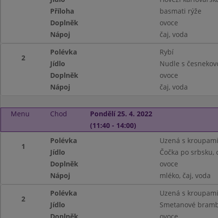
Příloha
basmati rýže
Doplněk
ovoce
Nápoj
čaj, voda
Polévka
Rybí
2
Jídlo
Nudle s česnekov
Doplněk
ovoce
Nápoj
čaj, voda
Menu
Chod
Pondělí 25. 4. 2022
(11:40 - 14:00)
Polévka
Uzená s kroupam
1
Jídlo
Čočka po srbsku, 
Doplněk
ovoce
Nápoj
mléko, čaj, voda
Polévka
Uzená s kroupam
2
Jídlo
Smetanové bramb
Doplněk
ovoce