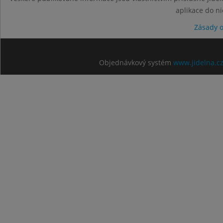
aplikace do n
Zásady 
Objednávkový systém
www.jidelna.c