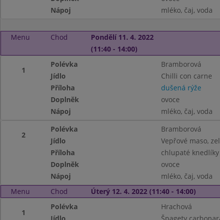
Nápoj
mléko, čaj, voda
Menu
Chod
Pondělí 11. 4. 2022
(11:40 - 14:00)
Polévka
Bramborová
1
Jídlo
Chilli con carne
Příloha
dušená rýže
Doplněk
ovoce
Nápoj
mléko, čaj, voda
Polévka
Bramborová
2
Jídlo
Vepřové maso, zel
Příloha
chlupaté knedlíky
Doplněk
ovoce
Nápoj
mléko, čaj, voda
Menu
Chod
Úterý 12. 4. 2022 (11:40 - 14:00)
Polévka
Hrachová
1
Jídlo
Špagety carbonara