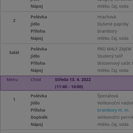
Nápoj
mléko, čaj, voda
Polévka
Hrachová
2
Jídlo
Dušené papriky
Příloha
brambory
Nápoj
mléko, čaj, voda
Polévka
PRO MALÝ ZÁJEM
Salát
Jídlo
Studený talíř
Příloha
těstovinový salát
Nápoj
mléko, čaj, voda
Menu
Chod
Středa 13. 4. 2022
(11:40 - 14:00)
Polévka
Špenátová
1
Jídlo
Velikonoční nádiv
Příloha
brambory m. m.
Doplněk
velikonoční perní
Nápoj
mléko, čaj, voda