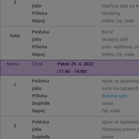
2
Jídlo
Vepřová kýta na k
Příloha
těstoviny
Nápoj
mléko, čaj, voda
Polévka
Boršč
Salát
Jídlo
Studený talíř
Příloha
pom. vajíčková, ze
Nápoj
mléko, čaj, voda
Menu
Chod
Pátek 29. 4. 2022
(11:40 - 14:00)
Polévka
Vývar se špaldový
1
Jídlo
Kuře na rajčatech
Příloha
dušená rýže
Doplněk
ovoce
Nápoj
čaj, voda
Polévka
Vývar se špaldový
2
Jídlo
Těstoviny penne s
Doplněk
ovoce