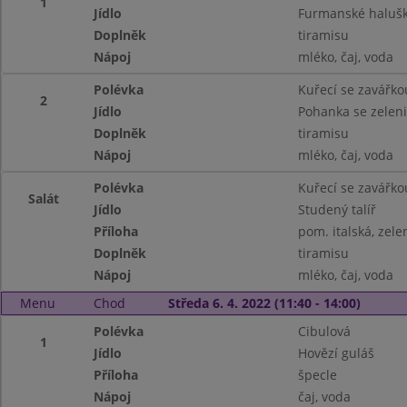
1
Jídlo
Furmanské haluš
Doplněk
tiramisu
Nápoj
mléko, čaj, voda
Polévka
Kuřecí se zavářko
2
Jídlo
Pohanka se zelen
Doplněk
tiramisu
Nápoj
mléko, čaj, voda
Polévka
Kuřecí se zavářko
Salát
Jídlo
Studený talíř
Příloha
pom. italská, zele
Doplněk
tiramisu
Nápoj
mléko, čaj, voda
Menu
Chod
Středa 6. 4. 2022 (11:40 - 14:00)
Polévka
Cibulová
1
Jídlo
Hovězí guláš
Příloha
špecle
Nápoj
čaj, voda