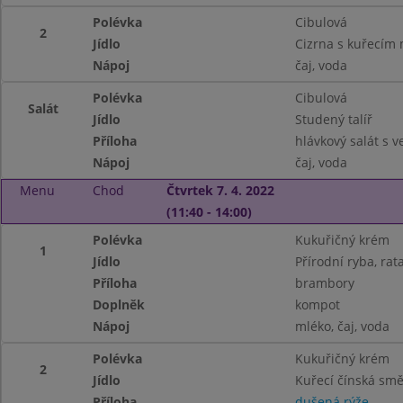
Polévka
Cibulová
2
Jídlo
Cizrna s kuřecím
Nápoj
čaj, voda
Polévka
Cibulová
Salát
Jídlo
Studený talíř
Příloha
hlávkový salát s ve
Nápoj
čaj, voda
Menu
Chod
Čtvrtek 7. 4. 2022
(11:40 - 14:00)
Polévka
Kukuřičný krém
1
Jídlo
Přírodní ryba, rata
Příloha
brambory
Doplněk
kompot
Nápoj
mléko, čaj, voda
Polévka
Kukuřičný krém
2
Jídlo
Kuřecí čínská sm
Příloha
dušená rýže