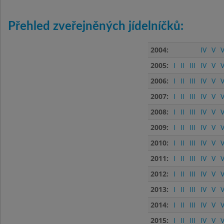
Přehled zveřejněných jídelníčků:
2004:
IV
V
V
2005:
I
II
III
IV
V
V
2006:
I
II
III
IV
V
V
2007:
I
II
III
IV
V
V
2008:
I
II
III
IV
V
V
2009:
I
II
III
IV
V
V
2010:
I
II
III
IV
V
V
2011:
I
II
III
IV
V
V
2012:
I
II
III
IV
V
V
2013:
I
II
III
IV
V
V
2014:
I
II
III
IV
V
V
2015:
I
II
III
IV
V
V