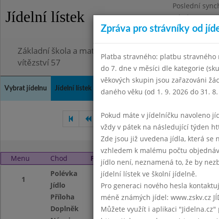
Poslední sync
Jídelní lístek
Pátek 3.7.2026
Zpráva pro strávníky od jíd
Omezení obje
Základní škola a mateřská škola Chodov, Praha 4, K
Platba stravného: platbu stravného n
vítězství 57
do 7. dne v měsíci dle kategorie (sk
věkových skupin jsou zařazováni žác
Vybrat jídelnu
Jídelní lístek
Historie
Kontakty a informace
Doch
daného věku (od 1. 9. 2026 do 31. 8.
Pokud máte v jídelníčku navoleno jídlo
Únor 2022
Březen 2022
vždy v pátek na následující týden htt
Zde jsou již uvedena jídla, která se
vzhledem k malému počtu objednávek
Menu
Chod
Pátek 1. 4. 2022 (11:40 - 14:00)
jídlo není, neznamená to, že by nezby
Polévka
Zeleninová
jídelní lístek ve školní jídelně.
1
Jídlo
Debrecínské mas
Pro generaci nového hesla kontaktujt
Příloha
těstoviny
méně známých jídel: www.zskv.cz JÍ
Doplněk
ovoce
Můžete využít i aplikaci "Jidelna.cz"