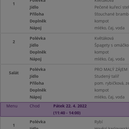
Polévka
Květáková
1
Jídlo
Pečené kuřecí st
Příloha
šťouchané bramb
Doplněk
kompot
Nápoj
mléko, čaj, voda
Polévka
Květáková
2
Jídlo
Špagety s omáčkou
Doplněk
kompot
Nápoj
mléko, čaj, voda
Polévka
PRO MALÝ ZÁJEM
Salát
Jídlo
Studený talíř
Příloha
pom. rybičková, z
Doplněk
kompot
Nápoj
mléko, čaj, voda
Menu
Chod
Pátek 22. 4. 2022
(11:40 - 14:00)
Polévka
Rybí
1
Jídlo
Hovězí karlovars