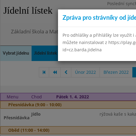
Poslední sync
Jídelní lístek
Pátek 7.8.2026
Zpráva pro strávníky od jíd
Omezení obje
Základní škola a Mateřská škola Město Libavá, přísp
Pro odhlášky a přihlášky lze využít i 
můžete nainstalovat z https://play.
id=cz.barda.jidelna
Vybrat jídelnu
Jídelní lístek
Historie
Kontakty a informace
Spot
Únor 2022
Březen 2022
Menu
Chod
Pátek 1. 4. 2022
Přesnídávka (9:00 - 10:00)
Jídlo
rýžová kaše s ka
Přesnídávka
Oběd (11:00 - 14:00)