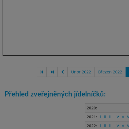
Únor 2022
Březen 2022
Přehled zveřejněných jídelníčků:
2020:
2021:
I
II
III
IV
V
V
2022:
I
II
III
IV
V
V