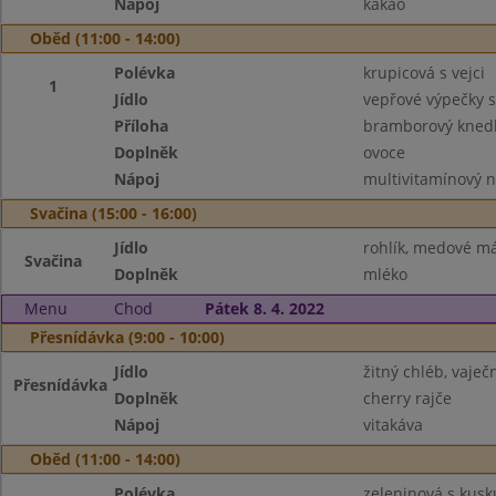
Nápoj
kakao
Oběd (11:00 - 14:00)
Polévka
krupicová s vejci
1
Jídlo
vepřové výpečky 
Příloha
bramborový knedl
Doplněk
ovoce
Nápoj
multivitamínový 
Svačina (15:00 - 16:00)
Jídlo
rohlík, medové m
Svačina
Doplněk
mléko
Menu
Chod
Pátek 8. 4. 2022
Přesnídávka (9:00 - 10:00)
Jídlo
žitný chléb, vaje
Přesnídávka
Doplněk
cherry rajče
Nápoj
vitakáva
Oběd (11:00 - 14:00)
Polévka
zeleninová s kus