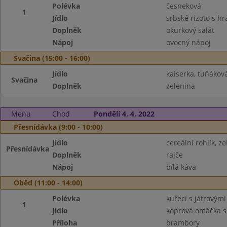
Polévka
česneková
1
Jídlo
srbské rizoto s h
Doplněk
okurkový salát
Nápoj
ovocný nápoj
Svačina (15:00 - 16:00)
Jídlo
kaiserka, tuňáko
Svačina
Doplněk
zelenina
Menu
Chod
Pondělí 4. 4. 2022
Přesnídávka (9:00 - 10:00)
Jídlo
cereální rohlík, 
Přesnídávka
Doplněk
rajče
Nápoj
bílá káva
Oběd (11:00 - 14:00)
Polévka
kuřecí s játrovým
1
Jídlo
koprová omáčka s
Příloha
brambory