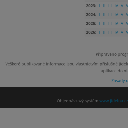
2023:
I
II
III
IV
V
V
2024:
I
II
III
IV
V
V
2025:
I
II
III
IV
V
V
2026:
I
II
III
IV
V
V
Připraveno progr
Veškeré publikované informace jsou vlastnictvím příslušné jídel
aplikace do n
Zásady 
Objednávkový systém
www.jidelna.c