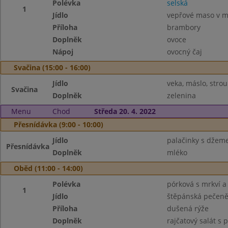
Polévka
selská
1
Jídlo
vepřové maso v m
Příloha
brambory
Doplněk
ovoce
Nápoj
ovocný čaj
Svačina (15:00 - 16:00)
Jídlo
veka, máslo, stro
Svačina
Doplněk
zelenina
Menu
Chod
Středa 20. 4. 2022
Přesnídávka (9:00 - 10:00)
Jídlo
palačinky s dže
Přesnídávka
Doplněk
mléko
Oběd (11:00 - 14:00)
Polévka
pórková s mrkví 
1
Jídlo
štěpánská pečen
Příloha
dušená rýže
Doplněk
rajčatový salát s 