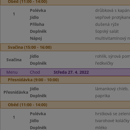
Oběd (11:00 - 14:00)
Polévka
drůbková s kapá
1
Jídlo
vepřové protýkan
Příloha
dušená rýže
Doplněk
šopský salát
Nápoj
multivitamínový 
Svačina (15:00 - 16:00)
Jídlo
rohlík, sýrová po
Svačina
Doplněk
ředkvičky
Menu
Chod
Středa 27. 4. 2022
Přesnídávka (9:00 - 10:00)
Jídlo
lámankový chléb,
Přesnídávka
Doplněk
paprika
Oběd (11:00 - 14:00)
Polévka
hrstková se zelen
1
Jídlo
tvarohové koláčky
Doplněk
mléko