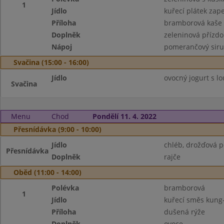
1
Jídlo
kuřecí plátek zap
Příloha
bramborová kaše
Doplněk
zeleninová přízd
Nápoj
pomerančový sir
Svačina (15:00 - 16:00)
Jídlo
ovocný jogurt s 
Svačina
Menu
Chod
Pondělí 11. 4. 2022
Přesnídávka (9:00 - 10:00)
Jídlo
chléb, drožďová 
Přesnídávka
Doplněk
rajče
Oběd (11:00 - 14:00)
Polévka
bramborová
1
Jídlo
kuřecí směs kung
Příloha
dušená rýže
Doplněk
ovoce