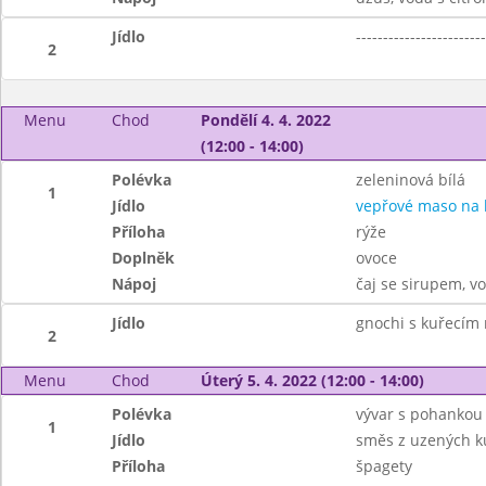
Jídlo
------------------------
2
Menu
Chod
Pondělí 4. 4. 2022
(12:00 - 14:00)
Polévka
zeleninová bílá
1
Jídlo
vepřové maso na
Příloha
rýže
Doplněk
ovoce
Nápoj
čaj se sirupem, v
Jídlo
gnochi s kuřecím
2
Menu
Chod
Úterý 5. 4. 2022 (12:00 - 14:00)
Polévka
vývar s pohankou
1
Jídlo
směs z uzených k
Příloha
špagety