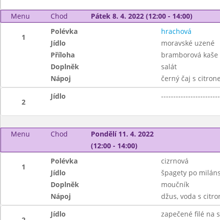
Menu
Chod
Pátek 8. 4. 2022 (12:00 - 14:00)
Polévka
hrachová
1
Jídlo
moravské uzené
Příloha
bramborová kaše
Doplněk
salát
Nápoj
černý čaj s citro
Jídlo
------------------------
2
Menu
Chod
Pondělí 11. 4. 2022
(12:00 - 14:00)
Polévka
cizrnová
1
Jídlo
špagety po milán
Doplněk
moučník
Nápoj
džus, voda s citr
Jídlo
zapečené filé na
2