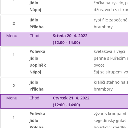
Jídlo
čočka na kyselo, 
Nápoj
džus, voda s citr
Jídlo
rybí file zapečené
2
Příloha
brambory
Menu
Chod
Středa 20. 4. 2022
(12:00 - 14:00)
Polévka
květáková s vejci
1
Jídlo
penne s kuřecím 
Doplněk
ovoce
Nápoj
čaj se sirupem, v
Jídlo
králičí stehno na 
2
Příloha
brambory
Menu
Chod
Čtvrtek 21. 4. 2022
(12:00 - 14:00)
Polévka
vývar s kroupami
1
Jídlo
segedinský guláš
Příloha
houskový knedlík