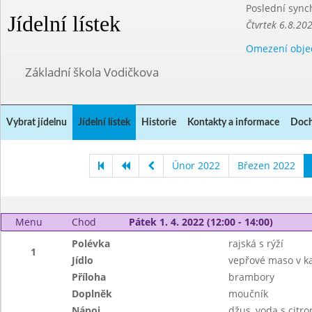
Poslední sync
Jídelní lístek
Čtvrtek 6.8.20
Omezení obje
Základní škola Vodičkova
Vybrat jídelnu
Jídelní lístek
Historie
Kontakty a informace
Doch
Únor 2022
Březen 2022
Menu
Chod
Pátek 1. 4. 2022 (12:00 - 14:00)
Polévka
rajská s rýží
1
Jídlo
vepřové maso v k
Příloha
brambory
Doplněk
moučník
Nápoj
džus, voda s citr