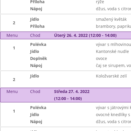
Příloha
rýže
Nápoj
džus, voda s citr
Jídlo
smažený květák
2
Příloha
brambory, paprik
Menu
Chod
Úterý 26. 4. 2022 (12:00 - 14:00)
Polévka
vývar s mlhovino
1
Jídlo
Kantonské nudle
Doplněk
ovoce
Nápoj
čaj se sirupem, v
Jídlo
Koložvarské zelí
2
Menu
Chod
Středa 27. 4. 2022
(12:00 - 14:00)
Polévka
vývar s játrovými 
1
Jídlo
ovocné knedlíky 
Nápoj
džus, voda s citr