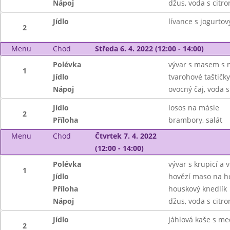
Nápoj
džus, voda s citr
Jídlo
lívance s jogurto
2
Menu
Chod
Středa 6. 4. 2022 (12:00 - 14:00)
Polévka
vývar s masem s 
1
Jídlo
tvarohové taštičky
Nápoj
ovocný čaj, voda 
Jídlo
losos na másle
2
Příloha
brambory, salát
Menu
Chod
Čtvrtek 7. 4. 2022
(12:00 - 14:00)
Polévka
vývar s krupicí a v
1
Jídlo
hovězí maso na 
Příloha
houskový knedlík
Nápoj
džus, voda s citr
Jídlo
jáhlová kaše s m
2