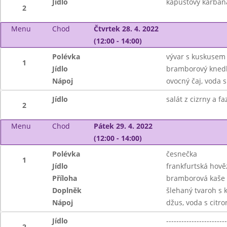
Jídlo
kapustový karbaná
2
Menu
Chod
Čtvrtek 28. 4. 2022
(12:00 - 14:00)
Polévka
vývar s kuskusem
1
Jídlo
bramborový knedl
Nápoj
ovocný čaj, voda 
Jídlo
salát z cizrny a 
2
Menu
Chod
Pátek 29. 4. 2022
(12:00 - 14:00)
Polévka
česnečka
1
Jídlo
frankfurtská hově
Příloha
bramborová kaše
Doplněk
šlehaný tvaroh s
Nápoj
džus, voda s citr
Jídlo
------------------------
2