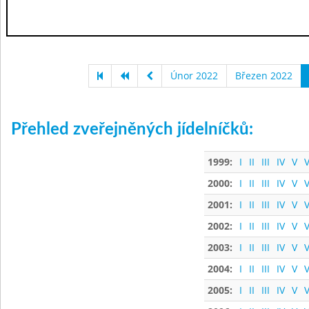
Únor 2022
Březen 2022
Přehled zveřejněných jídelníčků:
1999:
I
II
III
IV
V
V
2000:
I
II
III
IV
V
V
2001:
I
II
III
IV
V
V
2002:
I
II
III
IV
V
V
2003:
I
II
III
IV
V
V
2004:
I
II
III
IV
V
V
2005:
I
II
III
IV
V
V