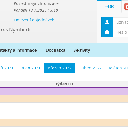
Poslední synchronizace:
Heslo
Pondělí 13.7.2026 15:10
Omezení objednávek
 okres Nymburk
takty a informace
Docházka
Aktivity
ří 2021
Říjen 2021
Březen 2022
Duben 2022
Květen 2
Týden 09