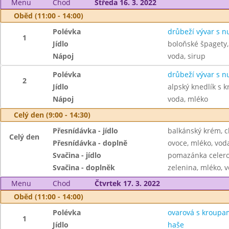
Menu
Chod
Středa 16. 3. 2022
Oběd (11:00 - 14:00)
Polévka
drůbeží vývar s n
1
Jídlo
boloňské špagety,
Nápoj
voda, sirup
Polévka
drůbeží vývar s n
2
Jídlo
alpský knedlík s
Nápoj
voda, mléko
Celý den (9:00 - 14:30)
Přesnídávka - jídlo
balkánský krém, c
Celý den
Přesnídávka - doplně
ovoce, mléko, voda
Svačina - jídlo
pomazánka celero
Svačina - doplněk
zelenina, mléko, v
Menu
Chod
Čtvrtek 17. 3. 2022
Oběd (11:00 - 14:00)
Polévka
ovarová s kroupa
1
Jídlo
haše