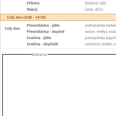
Příloha
dušená rýže
Nápoj
voda, džus
Celý den (9:00 - 14:30)
Přesnídávka - jídlo
pomazánka balkán
Celý den
Přesnídávka - doplně
ovoce, mléko, voda
Svačina - jídlo
pomazánka paprik
Svačina - doplněk
zelenina, mléko, v
Reklama: