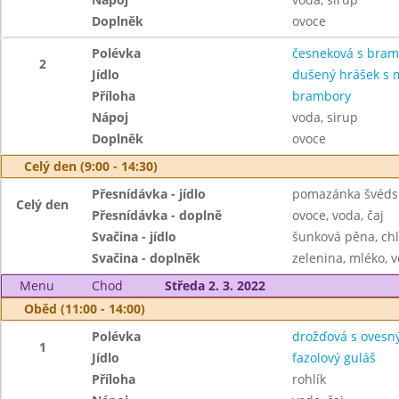
Doplněk
ovoce
Polévka
česneková s bra
2
Jídlo
dušený hrášek s 
Příloha
brambory
Nápoj
voda, sirup
Doplněk
ovoce
Celý den (9:00 - 14:30)
Přesnídávka - jídlo
pomazánka švédsk
Celý den
Přesnídávka - doplně
ovoce, voda, čaj
Svačina - jídlo
šunková pěna, ch
Svačina - doplněk
zelenina, mléko, v
Menu
Chod
Středa 2. 3. 2022
Oběd (11:00 - 14:00)
Polévka
drožďová s ovesn
1
Jídlo
fazolový guláš
Příloha
rohlík