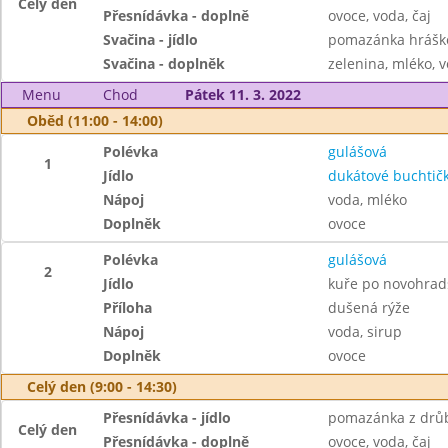
Celý den
Přesnídávka - doplně
ovoce, voda, čaj
Svačina - jídlo
pomazánka hráško
Svačina - doplněk
zelenina, mléko, v
Menu
Chod
Pátek 11. 3. 2022
Oběd (11:00 - 14:00)
Polévka
gulášová
1
Jídlo
dukátové buchtič
Nápoj
voda, mléko
Doplněk
ovoce
Polévka
gulášová
2
Jídlo
kuře po novohrad
Příloha
dušená rýže
Nápoj
voda, sirup
Doplněk
ovoce
Celý den (9:00 - 14:30)
Přesnídávka - jídlo
pomazánka z drůb
Celý den
Přesnídávka - doplně
ovoce, voda, čaj