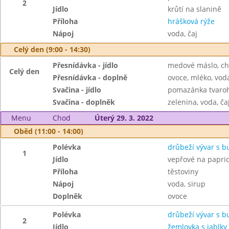
2
Jídlo
krůtí na slanině
Příloha
hrášková rýže
Nápoj
voda, čaj
Celý den (9:00 - 14:30)
Přesnídávka - jídlo
medové máslo, ch
Celý den
Přesnídávka - doplně
ovoce, mléko, voda
Svačina - jídlo
pomazánka tvaroh
Svačina - doplněk
zelenina, voda, ča
Menu
Chod
Úterý 29. 3. 2022
Oběd (11:00 - 14:00)
Polévka
drůbeží vývar s 
1
Jídlo
vepřové na papri
Příloha
těstoviny
Nápoj
voda, sirup
Doplněk
ovoce
Polévka
drůbeží vývar s 
2
Jídlo
žemlovka s jablky