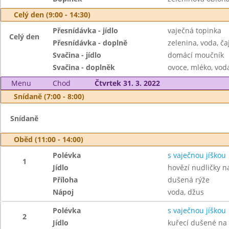
Celý den (9:00 - 14:30)
Přesnídávka - jídlo
vaječná topinka
Celý den
Přesnídávka - doplně
zelenina, voda, ča
Svačina - jídlo
domácí moučník
Svačina - doplněk
ovoce, mléko, voda
Menu
Chod
Čtvrtek 31. 3. 2022
Snídaně (7:00 - 8:00)
Snídaně
Oběd (11:00 - 14:00)
Polévka
s vaječnou jíškou
1
Jídlo
hovězí nudličky n
Příloha
dušená rýže
Nápoj
voda, džus
Polévka
s vaječnou jíškou
2
Jídlo
kuřecí dušené na 