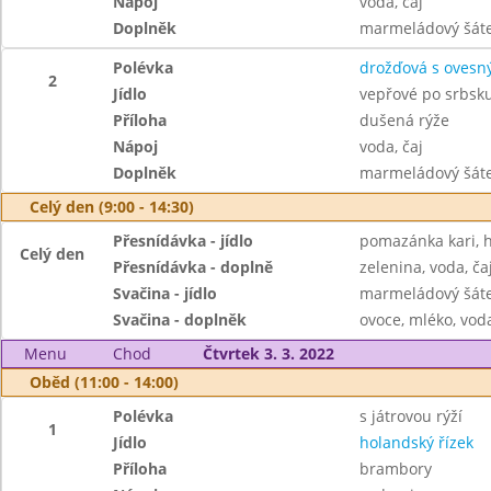
Nápoj
voda, čaj
Doplněk
marmeládový šát
Polévka
drožďová s ovesn
2
Jídlo
vepřové po srbsk
Příloha
dušená rýže
Nápoj
voda, čaj
Doplněk
marmeládový šát
Celý den (9:00 - 14:30)
Přesnídávka - jídlo
pomazánka kari, 
Celý den
Přesnídávka - doplně
zelenina, voda, ča
Svačina - jídlo
marmeládový šát
Svačina - doplněk
ovoce, mléko, voda
Menu
Chod
Čtvrtek 3. 3. 2022
Oběd (11:00 - 14:00)
Polévka
s játrovou rýží
1
Jídlo
holandský řízek
Příloha
brambory