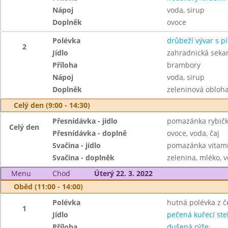
Nápoj
voda, sirup
Doplněk
ovoce
Polévka
drůbeží vývar s 
2
Jídlo
zahradnická seka
Příloha
brambory
Nápoj
voda, sirup
Doplněk
zeleninová obloha
Celý den (9:00 - 14:30)
Přesnídávka - jídlo
pomazánka rybičk
Celý den
Přesnídávka - doplně
ovoce, voda, čaj
Svačina - jídlo
pomazánka vitamí
Svačina - doplněk
zelenina, mléko, v
Menu
Chod
Úterý 22. 3. 2022
Oběd (11:00 - 14:00)
Polévka
hutná polévka z č
1
Jídlo
pečená kuřecí st
Příloha
dušená rýže