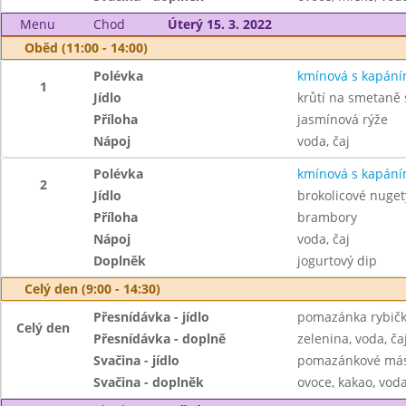
Menu
Chod
Úterý 15. 3. 2022
Oběd (11:00 - 14:00)
Polévka
kmínová s kapán
1
Jídlo
krůtí na smetaně
Příloha
jasmínová rýže
Nápoj
voda, čaj
Polévka
kmínová s kapán
2
Jídlo
brokolicové nuget
Příloha
brambory
Nápoj
voda, čaj
Doplněk
jogurtový dip
Celý den (9:00 - 14:30)
Přesnídávka - jídlo
pomazánka rybičk
Celý den
Přesnídávka - doplně
zelenina, voda, ča
Svačina - jídlo
pomazánkové másl
Svačina - doplněk
ovoce, kakao, voda