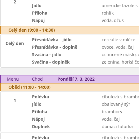
2
Jídlo
americké fazole s 
Příloha
rohlík
Nápoj
voda, džus
Celý den (9:00 - 14:30)
Přesnídávka - jídlo
cereálie v mléce
Celý den
Přesnídávka - doplně
ovoce, voda, čaj
Svačina - jídlo
ochucené máslo, 
Svačina - doplněk
zelenina, horká čo
Menu
Chod
Pondělí 7. 3. 2022
Oběd (11:00 - 14:00)
Polévka
cibulová s bramb
1
Jídlo
obalovaný sýr
Příloha
brambory
Nápoj
voda, čaj
Doplněk
domácí tatarka
Polévka
cibulová s bramb