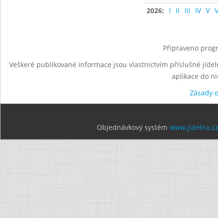
2026:
I
II
III
IV
V
V
Připraveno progr
Veškeré publikované informace jsou vlastnictvím příslušné jídel
aplikace do n
Zásady 
Objednávkový systém
www.jidelna.c