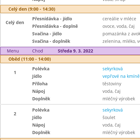
Celý den (9:00 - 14:30)
Přesnídávka - jídlo
cereálie v mléce
Celý den
Přesnídávka - doplně
ovoce, voda, čaj
Svačina - jídlo
pomazánka z avok
Svačina - doplněk
zelenina, mléko, v
Menu
Chod
Středa 9. 3. 2022
Oběd (11:00 - 14:00)
Polévka
sekyrková
1
Jídlo
vepřové na kmíně
Příloha
těstoviny
Nápoj
voda, čaj
Doplněk
mléčný výrobek
Polévka
sekyrková
2
Jídlo
šoulet
Nápoj
voda, čaj
Doplněk
mléčný výrobek