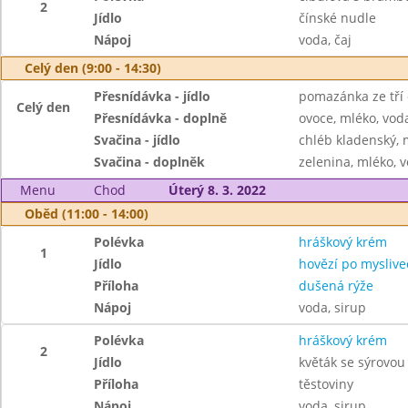
2
Jídlo
čínské nudle
Nápoj
voda, čaj
Celý den (9:00 - 14:30)
Přesnídávka - jídlo
pomazánka ze tří
Celý den
Přesnídávka - doplně
ovoce, mléko, voda
Svačina - jídlo
chléb kladenský, 
Svačina - doplněk
zelenina, mléko, v
Menu
Chod
Úterý 8. 3. 2022
Oběd (11:00 - 14:00)
Polévka
hráškový krém
1
Jídlo
hovězí po myslive
Příloha
dušená rýže
Nápoj
voda, sirup
Polévka
hráškový krém
2
Jídlo
květák se sýrovo
Příloha
těstoviny
Nápoj
voda, sirup