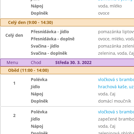
Nápoj
voda, mléko
Doplněk
ovoce
Celý den (9:00 - 14:30)
Přesnídávka - jídlo
pomazánka liptovs
Celý den
Přesnídávka - doplně
ovoce, mléko, voda
Svačina - jídlo
pomazánka zeleni
Svačina - doplněk
zelenina, voda, ča
Menu
Chod
Středa 30. 3. 2022
Oběd (11:00 - 14:00)
Polévka
vločková s brambo
1
Jídlo
hrachová kaše, u
Nápoj
voda, čaj
Doplněk
domácí moučník
Polévka
vločková s brambo
2
Jídlo
zapečené brambor
Nápoj
voda, čaj
Doplněk
zeleninová obloh