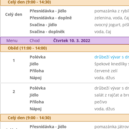
Celý den (9:00 - 14:30)
Přesnídávka - jídlo
pomazánka z rybíh
Celý den
Přesnídávka - doplně
zelenina, voda, ča
Svačina - jídlo
ovocný jogurt, piš
Svačina - doplněk
voda, čaj
Menu
Chod
Čtvrtek 10. 3. 2022
Oběd (11:00 - 14:00)
Polévka
drůbeží vývar s 
1
Jídlo
špekové knedlíky 
Příloha
červené zelí
Nápoj
voda, džus
Polévka
drůbeží vývar s 
2
Jídlo
salát z rajčat a br
Příloha
pečivo
Nápoj
voda, džus
Celý den (9:00 - 14:30)
Přesnídávka - jídlo
pomazánka játrov