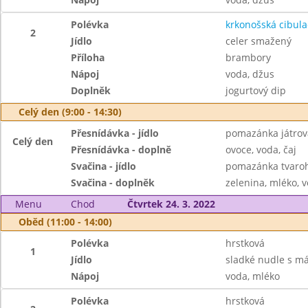
Polévka
krkonošská cibula
2
Jídlo
celer smažený
Příloha
brambory
Nápoj
voda, džus
Doplněk
jogurtový dip
Celý den (9:00 - 14:30)
Přesnídávka - jídlo
pomazánka játrov
Celý den
Přesnídávka - doplně
ovoce, voda, čaj
Svačina - jídlo
pomazánka tvaroho
Svačina - doplněk
zelenina, mléko, v
Menu
Chod
Čtvrtek 24. 3. 2022
Oběd (11:00 - 14:00)
Polévka
hrstková
1
Jídlo
sladké nudle s m
Nápoj
voda, mléko
Polévka
hrstková