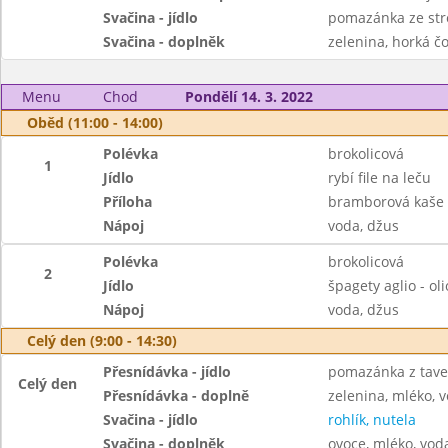
Svačina - jídlo
pomazánka ze str
Svačina - doplněk
zelenina, horká čo
Menu
Chod
Pondělí 14. 3. 2022
Oběd (11:00 - 14:00)
Polévka
brokolicová
1
Jídlo
rybí file na leču
Příloha
bramborová kaše
Nápoj
voda, džus
Polévka
brokolicová
2
Jídlo
špagety aglio - oli
Nápoj
voda, džus
Celý den (9:00 - 14:30)
Přesnídávka - jídlo
pomazánka z tave
Celý den
Přesnídávka - doplně
zelenina, mléko, v
Svačina - jídlo
rohlík, nutela
Svačina - doplněk
ovoce, mléko, voda