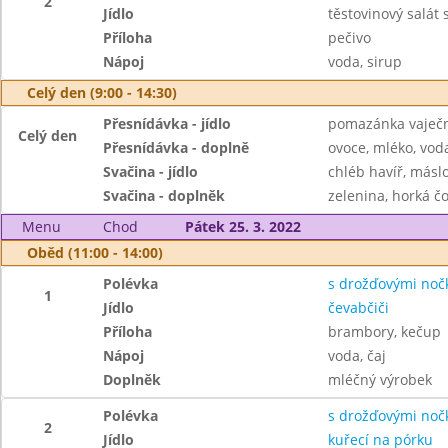
2
Jídlo
těstovinový salát
Příloha
pečivo
Nápoj
voda, sirup
Celý den (9:00 - 14:30)
Přesnídávka - jídlo
pomazánka vaječná
Celý den
Přesnídávka - doplně
ovoce, mléko, voda
Svačina - jídlo
chléb havíř, máslo
Svačina - doplněk
zelenina, horká čo
Menu
Chod
Pátek 25. 3. 2022
Oběd (11:00 - 14:00)
Polévka
s drožďovými noč
1
Jídlo
čevabčiči
Příloha
brambory, kečup
Nápoj
voda, čaj
Doplněk
mléčný výrobek
Polévka
s drožďovými noč
2
Jídlo
kuřecí na pórku