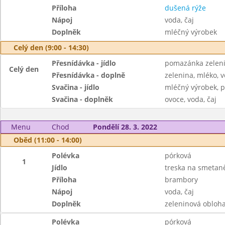
Příloha
dušená rýže
Nápoj
voda, čaj
Doplněk
mléčný výrobek
Celý den (9:00 - 14:30)
Přesnídávka - jídlo
pomazánka zeleni
Celý den
Přesnídávka - doplně
zelenina, mléko, v
Svačina - jídlo
mléčný výrobek, p
Svačina - doplněk
ovoce, voda, čaj
Menu
Chod
Pondělí 28. 3. 2022
Oběd (11:00 - 14:00)
Polévka
pórková
1
Jídlo
treska na smetaně
Příloha
brambory
Nápoj
voda, čaj
Doplněk
zeleninová obloh
Polévka
pórková