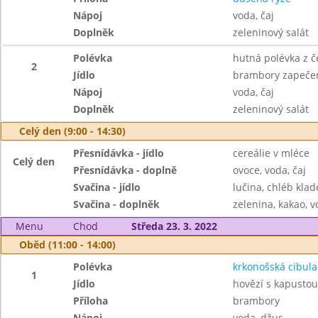
Nápoj
voda, čaj
Doplněk
zeleninový salát
Polévka
hutná polévka z č
2
Jídlo
brambory zapečen
Nápoj
voda, čaj
Doplněk
zeleninový salát
Celý den (9:00 - 14:30)
Přesnídávka - jídlo
cereálie v mléce
Celý den
Přesnídávka - doplně
ovoce, voda, čaj
Svačina - jídlo
lučina, chléb kla
Svačina - doplněk
zelenina, kakao, v
Menu
Chod
Středa 23. 3. 2022
Oběd (11:00 - 14:00)
Polévka
krkonošská cibula
1
Jídlo
hovězí s kapustou
Příloha
brambory
Nápoj
voda, džus