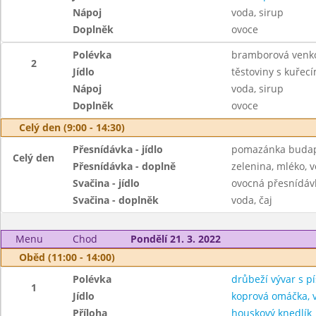
Nápoj
voda, sirup
Doplněk
ovoce
Polévka
bramborová venk
2
Jídlo
těstoviny s kuře
Nápoj
voda, sirup
Doplněk
ovoce
Celý den (9:00 - 14:30)
Přesnídávka - jídlo
pomazánka budape
Celý den
Přesnídávka - doplně
zelenina, mléko, v
Svačina - jídlo
ovocná přesnídávk
Svačina - doplněk
voda, čaj
Menu
Chod
Pondělí 21. 3. 2022
Oběd (11:00 - 14:00)
Polévka
drůbeží vývar s 
1
Jídlo
koprová omáčka, 
Příloha
houskový knedlík