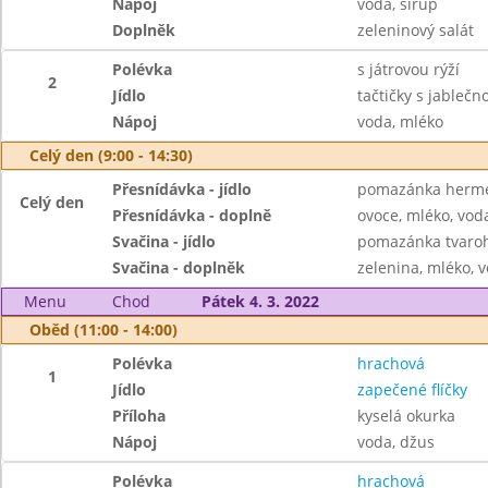
Nápoj
voda, sirup
Doplněk
zeleninový salát
Polévka
s játrovou rýží
2
Jídlo
tačtičky s jablečn
Nápoj
voda, mléko
Celý den (9:00 - 14:30)
Přesnídávka - jídlo
pomazánka hermel
Celý den
Přesnídávka - doplně
ovoce, mléko, voda
Svačina - jídlo
pomazánka tvaroh
Svačina - doplněk
zelenina, mléko, v
Menu
Chod
Pátek 4. 3. 2022
Oběd (11:00 - 14:00)
Polévka
hrachová
1
Jídlo
zapečené flíčky
Příloha
kyselá okurka
Nápoj
voda, džus
Polévka
hrachová