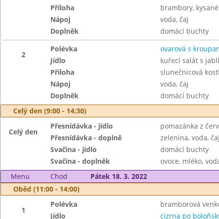
Příloha
brambory, kysané 
Nápoj
voda, čaj
Doplněk
domácí buchty
Polévka
ovarová s kroupa
2
Jídlo
kuřecí salát s jabl
Příloha
slunečnicová kost
Nápoj
voda, čaj
Doplněk
domácí buchty
Celý den (9:00 - 14:30)
Přesnídávka - jídlo
pomazánka z červ
Celý den
Přesnídávka - doplně
zelenina, voda, ča
Svačina - jídlo
domácí buchty
Svačina - doplněk
ovoce, mléko, voda
Menu
Chod
Pátek 18. 3. 2022
Oběd (11:00 - 14:00)
Polévka
bramborová venk
1
Jídlo
cizrna po boloňsk