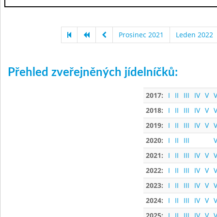
Prosinec 2021
Leden 2022
Přehled zveřejněných jídelníčků:
2017:
I
II
III
IV
V
V
2018:
I
II
III
IV
V
V
2019:
I
II
III
IV
V
V
2020:
I
II
III
V
2021:
I
II
III
IV
V
V
2022:
I
II
III
IV
V
V
2023:
I
II
III
IV
V
V
2024:
I
II
III
IV
V
V
2025:
I
II
III
IV
V
V