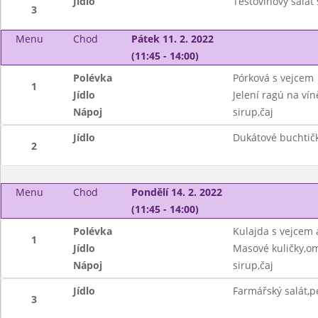
Jídlo
Těstovinový salát 
3
Menu
Chod
Pátek 11. 2. 2022
(11:45 - 14:00)
Polévka
Pórková s vejcem
1
Jídlo
Jelení ragú na vín
Nápoj
sirup,čaj
Jídlo
Dukátové buchtič
2
Menu
Chod
Pondělí 14. 2. 2022
(11:45 - 14:00)
Polévka
Kulajda s vejcem
1
Jídlo
Masové kuličky,o
Nápoj
sirup,čaj
Jídlo
Farmářský salát,p
3