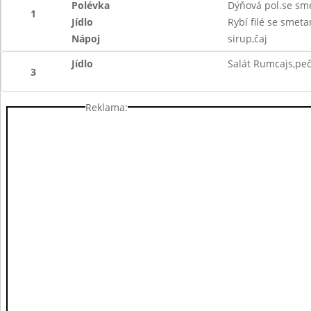
Polévka
Dýňová pol.se sm
1
Jídlo
Rybí filé se sme
Nápoj
sirup,čaj
Jídlo
Salát Rumcajs,peč
3
Reklama: