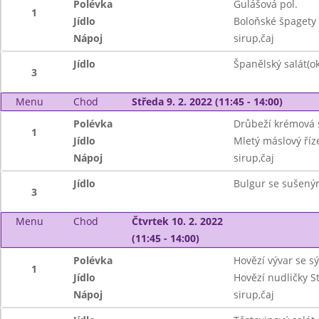
Polévka
Gulášová pol.
1
Jídlo
Boloňské špagety 
Nápoj
sirup,čaj
Jídlo
Španělský salát(ok
3
Menu
Chod
Středa 9. 2. 2022 (11:45 - 14:00)
Polévka
Drůbeží krémová 
1
Jídlo
Mletý máslový říz
Nápoj
sirup,čaj
Jídlo
Bulgur se sušený
3
Menu
Chod
Čtvrtek 10. 2. 2022
(11:45 - 14:00)
Polévka
Hovězí vývar se 
1
Jídlo
Hovězí nudličky S
Nápoj
sirup,čaj