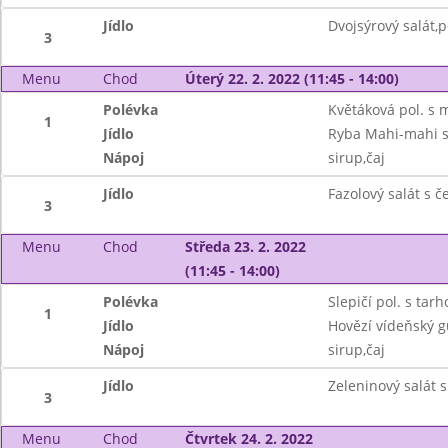
Jídlo
Dvojsýrový salát,p
3
Menu
Chod
Úterý 22. 2. 2022 (11:45 - 14:00)
Polévka
Květáková pol. s 
1
Jídlo
Ryba Mahi-mahi 
Nápoj
sirup,čaj
Jídlo
Fazolový salát s č
3
Menu
Chod
Středa 23. 2. 2022
(11:45 - 14:00)
Polévka
Slepičí pol. s tar
1
Jídlo
Hovězí vídeňský g
Nápoj
sirup,čaj
Jídlo
Zeleninový salát 
3
Menu
Chod
Čtvrtek 24. 2. 2022