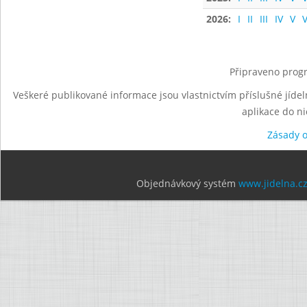
2026:
I
II
III
IV
V
V
Připraveno progr
Veškeré publikované informace jsou vlastnictvím příslušné jídel
aplikace do n
Zásady 
Objednávkový systém
www.jidelna.c