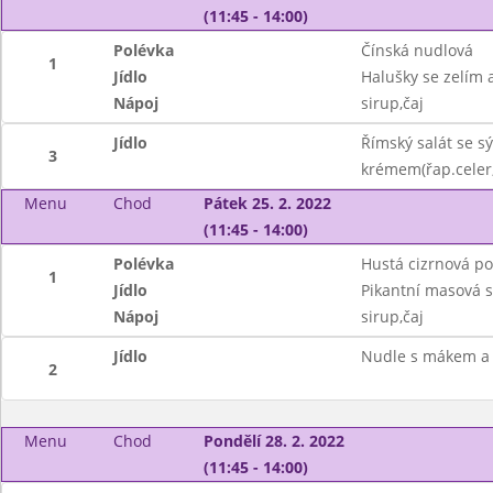
(11:45 - 14:00)
Polévka
Čínská nudlová
1
Jídlo
Halušky se zelím
Nápoj
sirup,čaj
Jídlo
Římský salát se s
3
krémem(řap.celer,
Menu
Chod
Pátek 25. 2. 2022
(11:45 - 14:00)
Polévka
Hustá cizrnová po
1
Jídlo
Pikantní masová 
Nápoj
sirup,čaj
Jídlo
Nudle s mákem a
2
Menu
Chod
Pondělí 28. 2. 2022
(11:45 - 14:00)