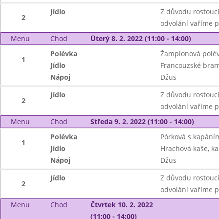
Jídlo
Z důvodu rostoucí
2
odvolání vaříme 
Menu
Chod
Úterý 8. 2. 2022 (11:00 - 14:00)
Polévka
Žampionová polé
1
Jídlo
Francouzské bram
Nápoj
Džus
Jídlo
Z důvodu rostoucí
2
odvolání vaříme 
Menu
Chod
Středa 9. 2. 2022 (11:00 - 14:00)
Polévka
Pórková s kapání
1
Jídlo
Hrachová kaše, ka
Nápoj
Džus
Jídlo
Z důvodu rostoucí
2
odvolání vaříme 
Menu
Chod
Čtvrtek 10. 2. 2022
(11:00 - 14:00)