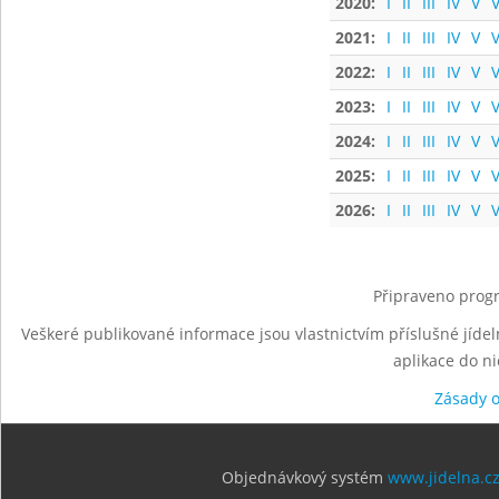
2020:
I
II
III
IV
V
V
2021:
I
II
III
IV
V
V
2022:
I
II
III
IV
V
V
2023:
I
II
III
IV
V
V
2024:
I
II
III
IV
V
V
2025:
I
II
III
IV
V
V
2026:
I
II
III
IV
V
V
Připraveno progr
Veškeré publikované informace jsou vlastnictvím příslušné jídel
aplikace do n
Zásady 
Objednávkový systém
www.jidelna.c