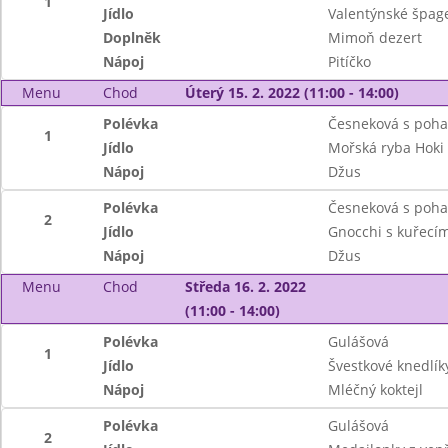
1
Jídlo
Valentýnské špage
Doplněk
Mimoň dezert
Nápoj
Pitíčko
Menu
Chod
Úterý 15. 2. 2022 (11:00 - 14:00)
Polévka
Česneková s poha
1
Jídlo
Mořská ryba Hoki
Nápoj
Džus
Polévka
Česneková s poha
2
Jídlo
Gnocchi s kuřecím
Nápoj
Džus
Menu
Chod
Středa 16. 2. 2022
(11:00 - 14:00)
Polévka
Gulášová
1
Jídlo
Švestkové knedlík
Nápoj
Mléčný koktejl
Polévka
Gulášová
2