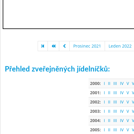
Prosinec 2021
Leden 2022
Přehled zveřejněných jídelníčků:
2000:
I
II
III
IV
V
V
2001:
I
II
III
IV
V
V
2002:
I
II
III
IV
V
V
2003:
I
II
III
IV
V
V
2004:
I
II
III
IV
V
V
2005:
I
II
III
IV
V
V