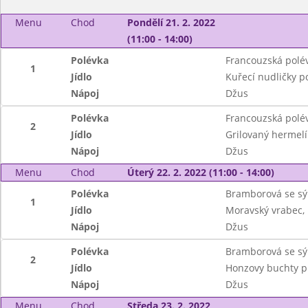
Menu
Chod
Pondělí 21. 2. 2022
(11:00 - 14:00)
Polévka
Francouzská polé
1
Jídlo
Kuřecí nudličky p
Nápoj
Džus
Polévka
Francouzská polé
2
Jídlo
Grilovaný hermel
Nápoj
Džus
Menu
Chod
Úterý 22. 2. 2022 (11:00 - 14:00)
Polévka
Bramborová se sý
1
Jídlo
Moravský vrabec, 
Nápoj
Džus
Polévka
Bramborová se sý
2
Jídlo
Honzovy buchty p
Nápoj
Džus
Menu
Chod
Středa 23. 2. 2022