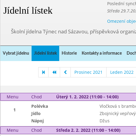
Poslední sync
Jídelní lístek
Středa 29.7.20
Omezení obje
Školní jídelna Týnec nad Sázavou, příspěvková organi
Vybrat jídelnu
Jídelní lístek
Historie
Kontakty a informace
Doch
Prosinec 2021
Leden 2022
Menu
Chod
Úterý 1. 2. 2022 (11:00 - 14:00)
Polévka
Vločková s bramb
1
Jídlo
Zbojnický vepřový
Nápoj
Džus
Menu
Chod
Středa 2. 2. 2022 (11:00 - 14:00)