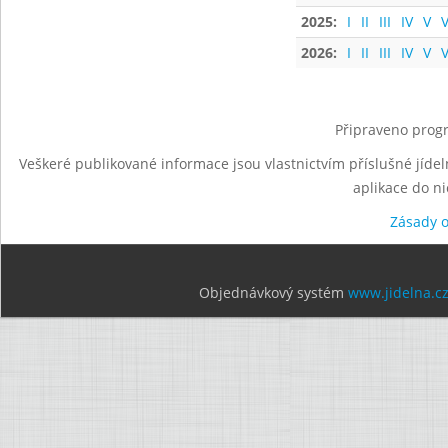
2025:
I
II
III
IV
V
V
2026:
I
II
III
IV
V
V
Připraveno progr
Veškeré publikované informace jsou vlastnictvím příslušné jídel
aplikace do n
Zásady 
Objednávkový systém
www.jidelna.c