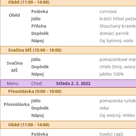
Oběd (11:00 - 14:00)
Polévka
cizrnová
Oběd
Jídlo
králičí hřbet peč
Příloha
šťouchaný bramb
Doplněk
domácí perník
Nápoj
čaj bylinný, voda
Svačina MŠ (15:00 - 16:00)
Jídlo
pomazánkové másl
Svačina
Doplněk
chléb žitný, ovoce
MŠ
Nápoj
jablko 100%
Menu
Chod
Středa 2. 2. 2022
Přesnídávka (9:00 - 10:00)
Jídlo
pomazánka tuňák
Přesnídávka
Doplněk
veka
Nápoj
čaj ovocný, mléko
Oběd (11:00 - 14:00)
Polévka
hovězí ragů