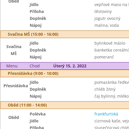
Oběd
Jídlo
vepřové maso na
Příloha
těstoviny
Doplněk
jogutr ovocný
Nápoj
malina, voda
Svačina MŠ (15:00 - 16:00)
Jídlo
bylinkové máslo
Svačina
Doplněk
banketka cereální
MŠ
Nápoj
pomeranč
Menu
Chod
Úterý 15. 2. 2022
Přesnídávka (9:00 - 10:00)
Jídlo
pomazánka ředkvi
Přesnídávka
Doplněk
chléb žitný
Nápoj
čaj bylinný, mléko
Oběd (11:00 - 14:00)
Polévka
frankfurtská
Oběd
Jídlo
cizrnová kaše, ve
Příloha
slunečnicový chlé