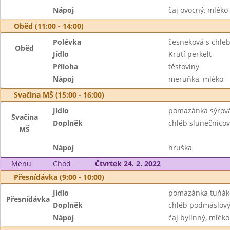
Nápoj
čaj ovocný, mléko
Oběd (11:00 - 14:00)
Polévka
česneková s chle
Oběd
Jídlo
Krůtí perkelt
Příloha
těstoviny
Nápoj
meruňka, mléko
Svačina MŠ (15:00 - 16:00)
Jídlo
pomazánka sýrová
Svačina
Doplněk
chléb slunečnicový
MŠ
Nápoj
hruška
Menu
Chod
Čtvrtek 24. 2. 2022
Přesnídávka (9:00 - 10:00)
Jídlo
pomazánka tuňák
Přesnídávka
Doplněk
chléb podmáslov
Nápoj
čaj bylinný, mléko