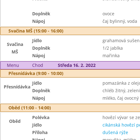
Doplněk
ovoce
Nápoj
čaj bylinný, voda
Svačina MŠ (15:00 - 16:00)
Jídlo
grahamová sušen
Svačina
Doplněk
1/2 jablka
MŠ
Nápoj
mařinka
Menu
Chod
Středa 16. 2. 2022
Přesnídávka (9:00 - 10:00)
Jídlo
pomazánka z olej
Přesnídávka
Doplněk
chléb žitný, zelen
Nápoj
mléko, čaj ovocný
Oběd (11:00 - 14:00)
Polévka
hovězí vývar se z
Oběd
Jídlo
cikánská hovězí 
Příloha
dušená rýže
Nápoj
meruňka, mléko