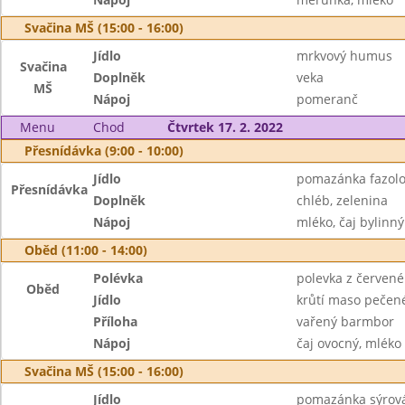
Svačina MŠ (15:00 - 16:00)
Jídlo
mrkvový humus
Svačina
Doplněk
veka
MŠ
Nápoj
pomeranč
Menu
Chod
Čtvrtek 17. 2. 2022
Přesnídávka (9:00 - 10:00)
Jídlo
pomazánka fazol
Přesnídávka
Doplněk
chléb, zelenina
Nápoj
mléko, čaj bylinný
Oběd (11:00 - 14:00)
Polévka
polevka z červené 
Oběd
Jídlo
krůtí maso pečené
Příloha
vařený barmbor
Nápoj
čaj ovocný, mléko
Svačina MŠ (15:00 - 16:00)
Jídlo
pomazánka sýrová