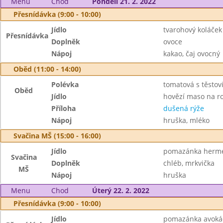
Menu
Chod
Pondělí 21. 2. 2022
Přesnídávka (9:00 - 10:00)
Jídlo
tvarohový koláček
Přesnídávka
Doplněk
ovoce
Nápoj
kakao, čaj ovocný
Oběd (11:00 - 14:00)
Polévka
tomatová s těstov
Oběd
Jídlo
hovězí maso na 
Příloha
dušená rýže
Nápoj
hruška, mléko
Svačina MŠ (15:00 - 16:00)
Jídlo
pomazánka herme
Svačina
Doplněk
chléb, mrkvička
MŠ
Nápoj
hruška
Menu
Chod
Úterý 22. 2. 2022
Přesnídávka (9:00 - 10:00)
Jídlo
pomazánka avoká