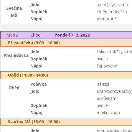
Jídlo
uzený sýr, rama
Svačina
Doplněk
chléb, mrkvička
MŠ
Nápoj
pomaranč
Menu
Chod
Pondělí 7. 2. 2022
Přesnídávka (9:00 - 10:00)
Jídlo
čoko - kuličky s 
Přesnídávka
Doplněk
ovoce
Nápoj
čaj ovocný
Oběd (11:00 - 14:00)
Polévka
italská
Oběd
Jídlo
bramborové šišky
borůvkami
Doplněk
ovoce
Nápoj
mléko, voda
Svačina MŠ (15:00 - 16:00)
Jídlo
pomazánka sýrov