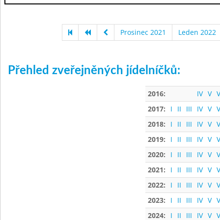
Prosinec 2021
Leden 2022
Přehled zveřejněných jídelníčků:
2016:
IV
V
V
2017:
I
II
III
IV
V
V
2018:
I
II
III
IV
V
V
2019:
I
II
III
IV
V
V
2020:
I
II
III
IV
V
V
2021:
I
II
III
IV
V
V
2022:
I
II
III
IV
V
V
2023:
I
II
III
IV
V
V
2024:
I
II
III
IV
V
V