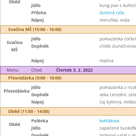
Oběd
Jídlo
kung pao s kuře
Příloha
dušená rýže
Nápoj
meruňka, voda
Svačina MŠ (15:00 - 16:00)
Jídlo
pomazánka čočko
Svačina
Doplněk
chléb slunečnicov
MŠ
Nápoj
malina
Menu
Chod
Čtvrtek 3. 2. 2022
Přesnídávka (9:00 - 10:00)
Jídlo
pomazánka z ricot
Přesnídávka
Doplněk
veka cereální, zel
Nápoj
čaj bylinný, mléko
Oběd (11:00 - 14:00)
Polévka
květáková
Oběd
Jídlo
zapečené šunkofl
Doplněk
mrkvový salát s 