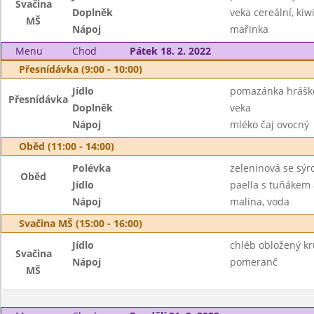
Svačina
Doplněk
veka cereální, kiw
MŠ
Nápoj
mařinka
Menu
Chod
Pátek 18. 2. 2022
Přesnídávka (9:00 - 10:00)
Jídlo
pomazánka hrášk
Přesnídávka
Doplněk
veka
Nápoj
mléko čaj ovocný
Oběd (11:00 - 14:00)
Polévka
zeleninová se sýr
Oběd
Jídlo
paella s tuňákem
Nápoj
malina, voda
Svačina MŠ (15:00 - 16:00)
Jídlo
chléb obložený kr
Svačina
Nápoj
pomeranč
MŠ