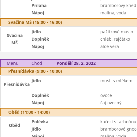
Příloha
bramborový knedl
Nápoj
malina, voda
Svačina MŠ (15:00 - 16:00)
Jídlo
pažitkové máslo
Svačina
Doplněk
chléb, rajčátko
MŠ
Nápoj
aloe vera
Menu
Chod
Pondělí 28. 2. 2022
Přesnídávka (9:00 - 10:00)
Jídlo
musli s mlékem
Přesnídávka
Doplněk
ovoce
Nápoj
čaj ovocný
Oběd (11:00 - 14:00)
Polévka
kuřecí s tarhoňou
Oběd
Jídlo
bramborové gnoc
Nápoj
malina, voda