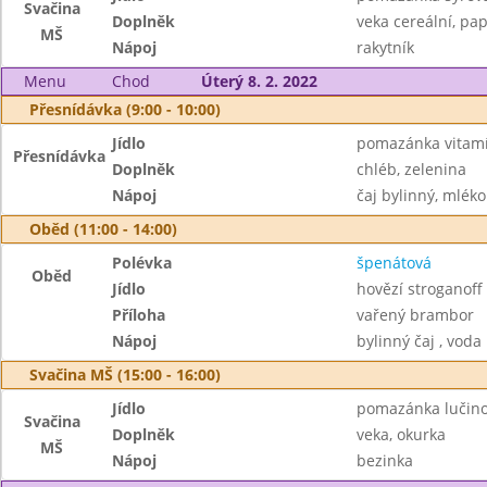
Svačina
Doplněk
veka cereální, pap
MŠ
Nápoj
rakytník
Menu
Chod
Úterý 8. 2. 2022
Přesnídávka (9:00 - 10:00)
Jídlo
pomazánka vitam
Přesnídávka
Doplněk
chléb, zelenina
Nápoj
čaj bylinný, mléko
Oběd (11:00 - 14:00)
Polévka
špenátová
Oběd
Jídlo
hovězí stroganoff
Příloha
vařený brambor
Nápoj
bylinný čaj , voda
Svačina MŠ (15:00 - 16:00)
Jídlo
pomazánka lučino
Svačina
Doplněk
veka, okurka
MŠ
Nápoj
bezinka