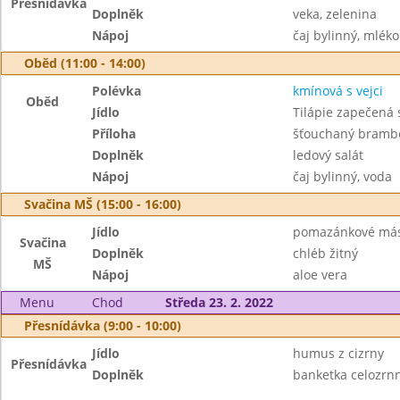
Přesnídávka
Doplněk
veka, zelenina
Nápoj
čaj bylinný, mléko
Oběd (11:00 - 14:00)
Polévka
kmínová s vejci
Oběd
Jídlo
Tilápie zapečená 
Příloha
šťouchaný bramb
Doplněk
ledový salát
Nápoj
čaj bylinný, voda
Svačina MŠ (15:00 - 16:00)
Jídlo
pomazánkové másl
Svačina
Doplněk
chléb žitný
MŠ
Nápoj
aloe vera
Menu
Chod
Středa 23. 2. 2022
Přesnídávka (9:00 - 10:00)
Jídlo
humus z cizrny
Přesnídávka
Doplněk
banketka celozrnn