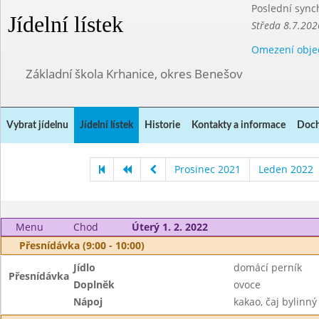
Poslední sync
Jídelní lístek
Středa 8.7.202
Omezení obje
Základní škola Krhanice, okres Benešov
Vybrat jídelnu
Jídelní lístek
Historie
Kontakty a informace
Doch
Prosinec 2021
Leden 2022
Menu
Chod
Úterý 1. 2. 2022
Přesnídávka (9:00 - 10:00)
Jídlo
domácí perník
Přesnídávka
Doplněk
ovoce
Nápoj
kakao, čaj bylinný