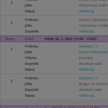
2
Jídlo
těstovinový salát
Nápoj
mléko,čaj
Polévka
hovězí s játrovou r
3
Jídlo
smaženice z ředkv
Doplněk
mléko,čaj
Menu
Chod
Pátek 25. 2. 2022 (11:00 - 13:55)
Polévka
pórková 1.7.
1
Jídlo
kuřecí stehno peč
Příloha
brambor
Doplněk
okurkový salát
Nápoj
mléko,čaj
Polévka
pórková 1.7.
2
Jídlo
Bulgur se zelenino
Doplněk
okurkový salát
Nápoj
mléko,čaj