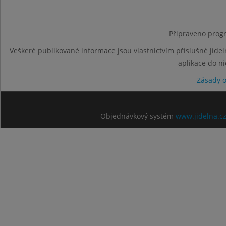
Připraveno progr
Veškeré publikované informace jsou vlastnictvím příslušné jídel
aplikace do n
Zásady 
Objednávkový systém
www.jidelna.c