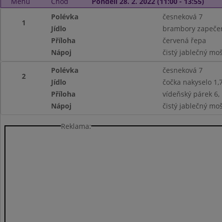
Menu
Chod
Pondělí 28. 2. 2022 (11:00 - 13:55)
Polévka
česneková 7
1
Jídlo
brambory zapečen
Příloha
červená řepa
Nápoj
čistý jablečný mo
Polévka
česneková 7
2
Jídlo
čočka nakyselo 1,
Příloha
vídeňský párek 6,
Nápoj
čistý jablečný mo
Reklama: