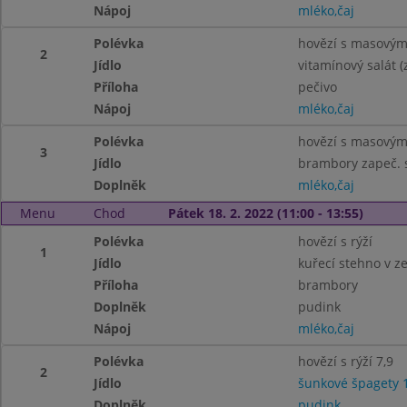
Nápoj
mléko,čaj
Polévka
hovězí s masovými
2
Jídlo
vitamínový salát (
Příloha
pečivo
Nápoj
mléko,čaj
Polévka
hovězí s masovými
3
Jídlo
brambory zapeč. s
Doplněk
mléko,čaj
Menu
Chod
Pátek 18. 2. 2022 (11:00 - 13:55)
Polévka
hovězí s rýží
1
Jídlo
kuřecí stehno v z
Příloha
brambory
Doplněk
pudink
Nápoj
mléko,čaj
Polévka
hovězí s rýží 7,9
2
Jídlo
šunkové špagety 1
Doplněk
pudink