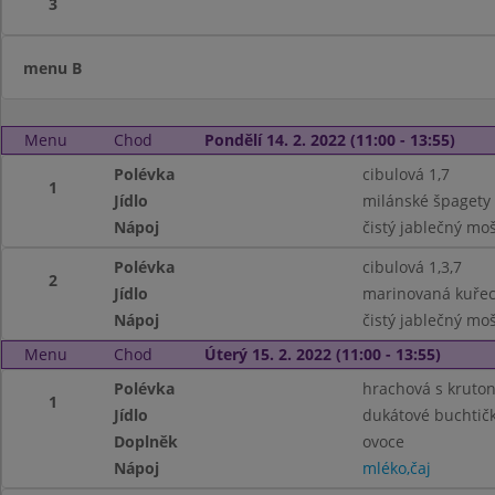
3
menu B
Menu
Chod
Pondělí 14. 2. 2022 (11:00 - 13:55)
Polévka
cibulová 1,7
1
Jídlo
milánské špagety 
Nápoj
čistý jablečný mo
Polévka
cibulová 1,3,7
2
Jídlo
marinovaná kuřecí
Nápoj
čistý jablečný mo
Menu
Chod
Úterý 15. 2. 2022 (11:00 - 13:55)
Polévka
hrachová s kruton
1
Jídlo
dukátové buchtičk
Doplněk
ovoce
Nápoj
mléko,čaj