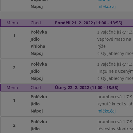
Nápoj
mléko,čaj
Menu
Chod
Pondělí 21. 2. 2022 (11:00 - 13:55)
Polévka
z vaječné jíšky 1,3
1
Jídlo
vepřové maso na 
Příloha
rýže
Nápoj
čistý jablečný mo
Polévka
z vaječné jíšky 1,3
2
Jídlo
linguine s uzeným
Nápoj
čistý jablečný mo
Menu
Chod
Úterý 22. 2. 2022 (11:00 - 13:55)
Polévka
bramborová 1.7.9
1
Jídlo
kynuté knedl.s ja
Nápoj
mléko,čaj
Polévka
bramborová 1.7.9
2
Jídlo
těstoviny Montrea