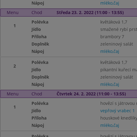
Nápoj
mléko,čaj
Menu
Chod
Středa 23. 2. 2022 (11:00 - 13:55)
Polévka
květáková 1,7
1
Jídlo
smažené rybí prst
Příloha
brambory 7
Doplněk
zeleninový salát
Nápoj
mléko,čaj
Polévka
květáková 1,7
2
Jídlo
pikantní kuřecí ma
Doplněk
zeleninový salát
Nápoj
mléko,čaj
Menu
Chod
Čtvrtek 24. 2. 2022 (11:00 - 13:55)
Polévka
hovězí s játrovou r
1
Jídlo
vepřový vrabec 1
Příloha
houskové knedlíky 
Nápoj
mléko,čaj
Polévka
hovězí s játrovou r