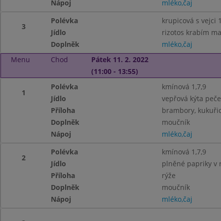
Nápoj
mléko,čaj
Polévka
krupicová s vejci 1
3
Jídlo
rizotos krabím m
Doplněk
mléko,čaj
Menu
Chod
Pátek 11. 2. 2022
(11:00 - 13:55)
Polévka
kmínová 1,7,9
1
Jídlo
vepřová kýta peč
Příloha
brambory, kukuři
Doplněk
moučník
Nápoj
mléko,čaj
Polévka
kmínová 1,7,9
2
Jídlo
plněné papriky v 
Příloha
rýže
Doplněk
moučník
Nápoj
mléko,čaj