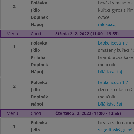
Polévka
hovězí s masem a
2
Jídlo
kuřecí gyros s ří
Doplněk
ovoce
Nápoj
mléko,čaj
Menu
Chod
Středa 2. 2. 2022 (11:00 - 13:55)
Polévka
brokolicová 1.7
1
Jídlo
smažený kuřecí ří
Příloha
bramborová kaše
Doplněk
moučník
Nápoj
bílá káva,čaj
Polévka
brokolicová 1.7
2
Jídlo
rizoto s cuketou
Doplněk
moučník
Nápoj
bílá káva,čaj
Menu
Chod
Čtvrtek 3. 2. 2022 (11:00 - 13:55)
Polévka
hovězí s domácím
1
Jídlo
segedínský guláš 