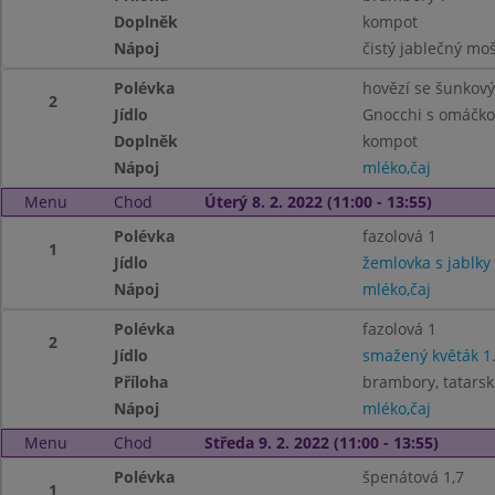
Doplněk
kompot
Nápoj
čistý jablečný mo
Polévka
hovězí se šunkový
2
Jídlo
Gnocchi s omáčkou
Doplněk
kompot
Nápoj
mléko,čaj
Menu
Chod
Úterý 8. 2. 2022 (11:00 - 13:55)
Polévka
fazolová 1
1
Jídlo
žemlovka s jablky 
Nápoj
mléko,čaj
Polévka
fazolová 1
2
Jídlo
smažený květák 1.
Příloha
brambory, tatars
Nápoj
mléko,čaj
Menu
Chod
Středa 9. 2. 2022 (11:00 - 13:55)
Polévka
špenátová 1,7
1