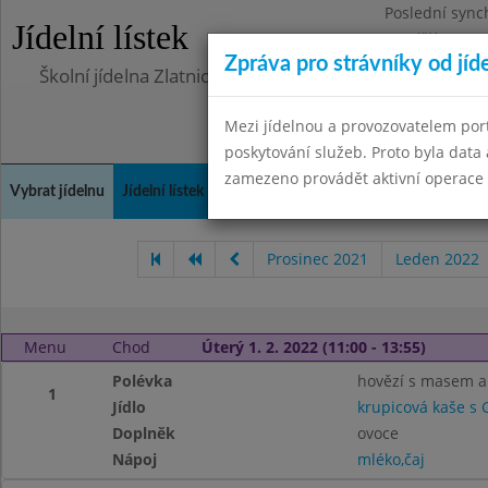
Poslední sync
Jídelní lístek
Pondělí 10.7.2
Zpráva pro strávníky od jíd
Školní jídelna Zlatnická
Mezi jídelnou a provozovatelem por
poskytování služeb. Proto byla dat
zamezeno provádět aktivní operace (
Vybrat jídelnu
Jídelní lístek
Historie
Kontakty a informace
Doch
Prosinec 2021
Leden 2022
Menu
Chod
Úterý 1. 2. 2022 (11:00 - 13:55)
Polévka
hovězí s masem a
1
Jídlo
krupicová kaše s
Doplněk
ovoce
Nápoj
mléko,čaj