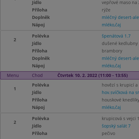
Jídlo
vepřové maso na 
Příloha
rýže
Doplněk
mléčný desert-ale
Nápoj
mléko,čaj
Polévka
špenátová 1.7
2
Jídlo
dušené kedlubny 
Příloha
brambory
Doplněk
mléčný desert-ale
Nápoj
mléko,čaj
Menu
Chod
Čtvrtek 10. 2. 2022 (11:00 - 13:55)
Polévka
hovězí s krupicí a 
1
Jídlo
hov.svíčková na s
Příloha
houskové knedlíky
Nápoj
mléko,čaj
Polévka
krupicová s vejci 1
2
Jídlo
šopský salát 7
Příloha
pečivo