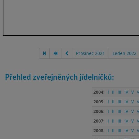
Prosinec 2021
Leden 2022
Přehled zveřejněných jídelníčků:
2004:
I
II
III
IV
V
V
2005:
I
II
III
IV
V
V
2006:
I
II
III
IV
V
V
2007:
I
II
III
IV
V
V
2008:
I
II
III
IV
V
V