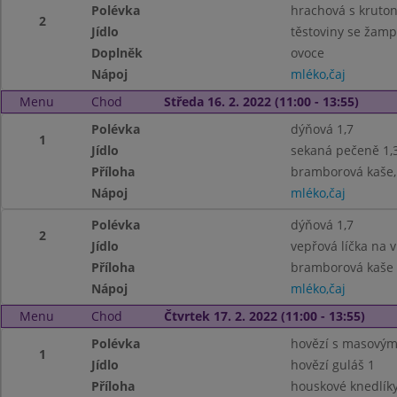
Polévka
hrachová s kruton
2
Jídlo
těstoviny se žamp
Doplněk
ovoce
Nápoj
mléko,čaj
Menu
Chod
Středa 16. 2. 2022 (11:00 - 13:55)
Polévka
dýňová 1,7
1
Jídlo
sekaná pečeně 1,3
Příloha
bramborová kaše, 
Nápoj
mléko,čaj
Polévka
dýňová 1,7
2
Jídlo
vepřová líčka na v
Příloha
bramborová kaše
Nápoj
mléko,čaj
Menu
Chod
Čtvrtek 17. 2. 2022 (11:00 - 13:55)
Polévka
hovězí s masovými
1
Jídlo
hovězí guláš 1
Příloha
houskové knedlíky