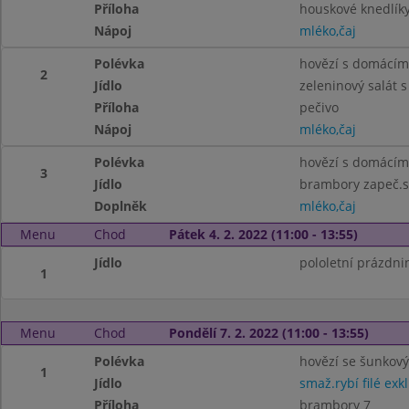
Příloha
houskové knedlíky
Nápoj
mléko,čaj
Polévka
hovězí s domácím
2
Jídlo
zeleninový salát 
Příloha
pečivo
Nápoj
mléko,čaj
Polévka
hovězí s domácím
3
Jídlo
brambory zapeč.s
Doplněk
mléko,čaj
Menu
Chod
Pátek 4. 2. 2022 (11:00 - 13:55)
Jídlo
pololetní prázdni
1
Menu
Chod
Pondělí 7. 2. 2022 (11:00 - 13:55)
Polévka
hovězí se šunkový
1
Jídlo
smaž.rybí filé exkl
Příloha
brambory 7