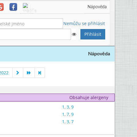
Nápověda
Nemůžu se přihlásit
Nápověda
2022
Obsahuje alergeny
1
,
3
,
9
1
,
7
,
9
1
,
3
,
7