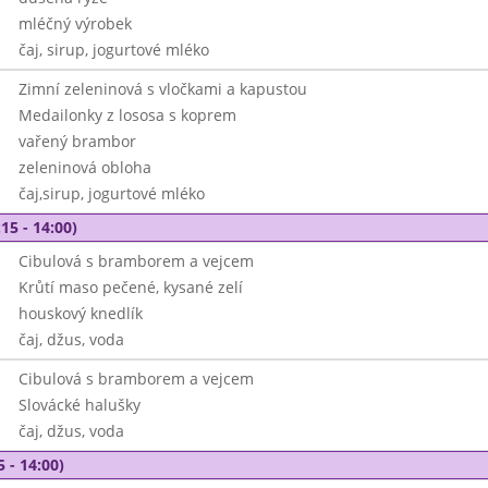
mléčný výrobek
čaj, sirup, jogurtové mléko
Zimní zeleninová s vločkami a kapustou
Medailonky z lososa s koprem
vařený brambor
zeleninová obloha
čaj,sirup, jogurtové mléko
15 - 14:00)
Cibulová s bramborem a vejcem
Krůtí maso pečené, kysané zelí
houskový knedlík
čaj, džus, voda
Cibulová s bramborem a vejcem
Slovácké halušky
čaj, džus, voda
5 - 14:00)