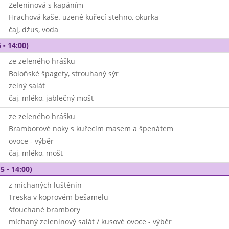
Zeleninová s kapáním
Hrachová kaše. uzené kuřecí stehno, okurka
čaj, džus, voda
 - 14:00)
ze zeleného hrášku
Boloňské špagety, strouhaný sýr
zelný salát
čaj, mléko, jablečný mošt
ze zeleného hrášku
Bramborové noky s kuřecím masem a špenátem
ovoce - výběr
čaj, mléko, mošt
5 - 14:00)
z míchaných luštěnin
Treska v koprovém bešamelu
šťouchané brambory
míchaný zeleninový salát / kusové ovoce - výběr