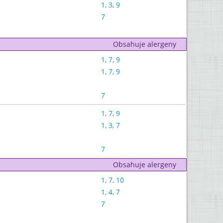
1
,
3
,
9
7
Obsahuje alergeny
1
,
7
,
9
1
,
7
,
9
7
1
,
7
,
9
1
,
3
,
7
7
Obsahuje alergeny
1
,
7
,
10
1
,
4
,
7
7