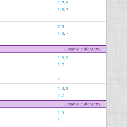
1
,
7
,
9
1
,
3
,
7
7
,
9
1
,
3
,
7
Obsahuje alergeny
1
,
3
,
9
1
,
7
7
1
,
3
,
9
1
,
7
Obsahuje alergeny
1
,
9
1