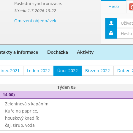
Poslední synchronizace:
Heslo
Středa 1.7.2026 13:22
Omezení objednávek
takty a informace
Docházka
Aktivity
sinec 2021
Leden 2022
Únor 2022
Březen 2022
Duben 
Týden 05
- 14:00)
Zeleninová s kapáním
Kuře na paprice,
houskový knedlík
čaj, sirup, voda