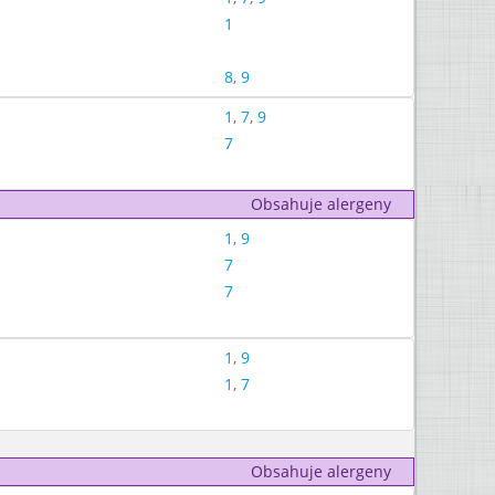
1
8
,
9
1
,
7
,
9
7
Obsahuje alergeny
1
,
9
7
7
1
,
9
1
,
7
Obsahuje alergeny