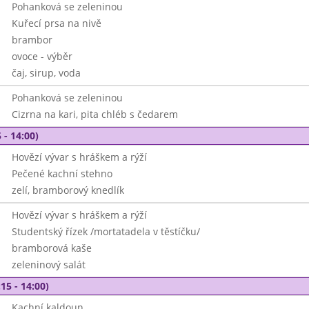
Pohanková se zeleninou
Kuřecí prsa na nivě
brambor
ovoce - výběr
čaj, sirup, voda
Pohanková se zeleninou
Cizrna na kari, pita chléb s čedarem
 - 14:00)
Hovězí vývar s hráškem a rýží
Pečené kachní stehno
zelí, bramborový knedlík
Hovězí vývar s hráškem a rýží
Studentský řízek /mortatadela v těstíčku/
bramborová kaše
zeleninový salát
15 - 14:00)
Kachní kaldoun