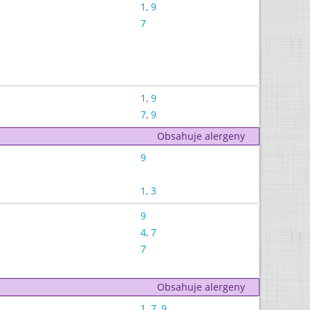
1
,
9
7
1
,
9
7
,
9
Obsahuje alergeny
9
1
,
3
9
4
,
7
7
Obsahuje alergeny
1
,
7
,
9