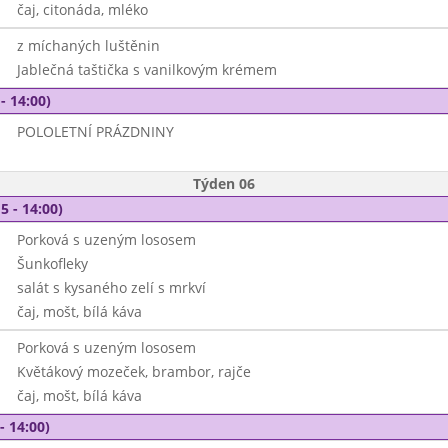
čaj, citonáda, mléko
z míchaných luštěnin
Jablečná taštička s vanilkovým krémem
- 14:00)
POLOLETNÍ PRÁZDNINY
Týden 06
5 - 14:00)
Porková s uzeným lososem
Šunkofleky
salát s kysaného zelí s mrkví
čaj, mošt, bílá káva
Porková s uzeným lososem
Květákový mozeček, brambor, rajče
čaj, mošt, bílá káva
- 14:00)