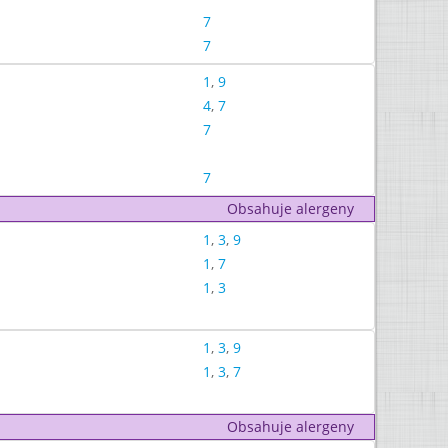
7
7
1
,
9
4
,
7
7
7
Obsahuje alergeny
1
,
3
,
9
1
,
7
1
,
3
1
,
3
,
9
1
,
3
,
7
Obsahuje alergeny