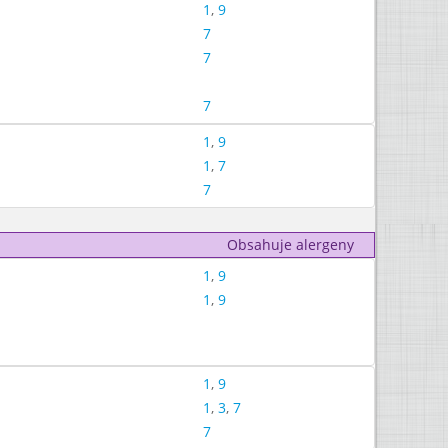
1
,
9
7
7
7
1
,
9
1
,
7
7
Obsahuje alergeny
1
,
9
1
,
9
1
,
9
1
,
3
,
7
7