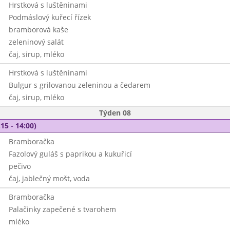
Hrstková s luštěninami
Podmáslový kuřecí řízek
bramborová kaše
zeleninový salát
čaj, sirup, mléko
Hrstková s luštěninami
Bulgur s grilovanou zeleninou a čedarem
čaj, sirup, mléko
Týden 08
15 - 14:00)
Bramboračka
Fazolový guláš s paprikou a kukuřicí
pečivo
čaj, jablečný mošt, voda
Bramboračka
Palačinky zapečené s tvarohem
mléko