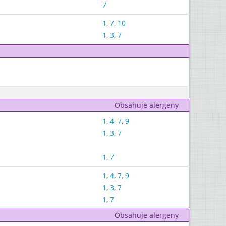
7
1
,
7
,
10
1
,
3
,
7
Obsahuje alergeny
1
,
4
,
7
,
9
1
,
3
,
7
1
,
7
1
,
4
,
7
,
9
1
,
3
,
7
1
,
7
Obsahuje alergeny