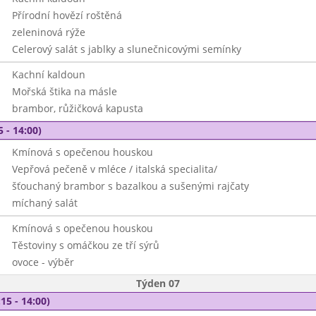
Přírodní hovězí roštěná
zeleninová rýže
Celerový salát s jablky a slunečnicovými semínky
Kachní kaldoun
Mořská štika na másle
brambor, růžičková kapusta
5 - 14:00)
Kmínová s opečenou houskou
Vepřová pečeně v mléce / italská specialita/
šťouchaný brambor s bazalkou a sušenými rajčaty
míchaný salát
Kmínová s opečenou houskou
Těstoviny s omáčkou ze tří sýrů
ovoce - výběr
Týden 07
15 - 14:00)