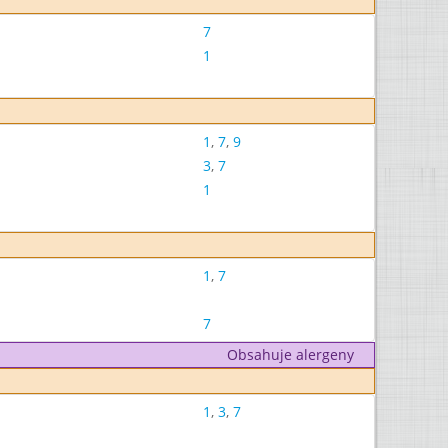
7
1
1
,
7
,
9
3
,
7
1
1
,
7
7
Obsahuje alergeny
1
,
3
,
7