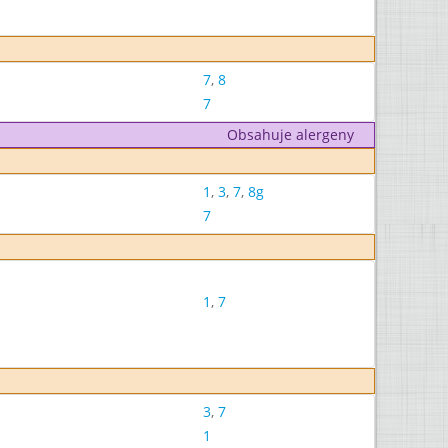
7
,
8
7
Obsahuje alergeny
1
,
3
,
7
,
8g
7
1
,
7
3
,
7
1