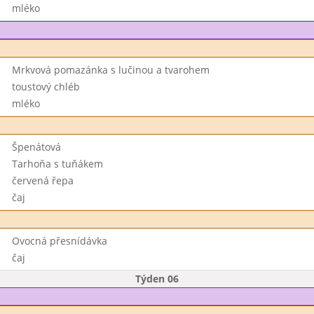
mléko
Mrkvová pomazánka s lučinou a tvarohem
toustový chléb
mléko
Špenátová
Tarhoňa s tuňákem
červená řepa
čaj
Ovocná přesnídávka
čaj
Týden 06