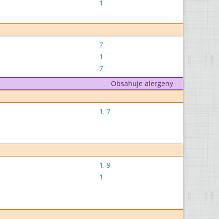
1
7
1
7
Obsahuje alergeny
1
,
7
1
,
9
1