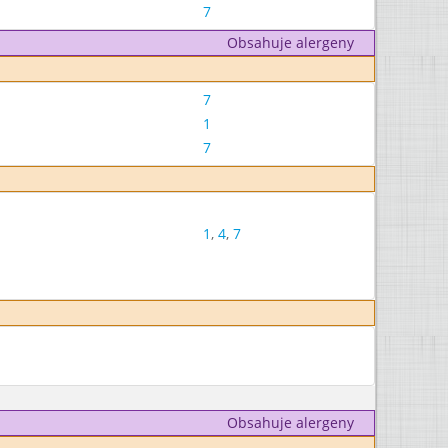
7
Obsahuje alergeny
7
1
7
1
,
4
,
7
Obsahuje alergeny