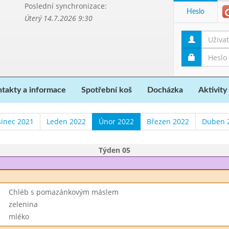
Poslední synchronizace:
Heslo
Úterý 14.7.2026 9:30
takty a informace
Spotřební koš
Docházka
Aktivity
sinec 2021
Leden 2022
Únor 2022
Březen 2022
Duben 
Týden 05
Chléb s pomazánkovým máslem
zelenina
mléko