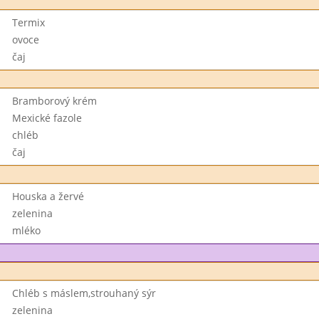
Termix
ovoce
čaj
Bramborový krém
Mexické fazole
chléb
čaj
Houska a žervé
zelenina
mléko
Chléb s máslem,strouhaný sýr
zelenina