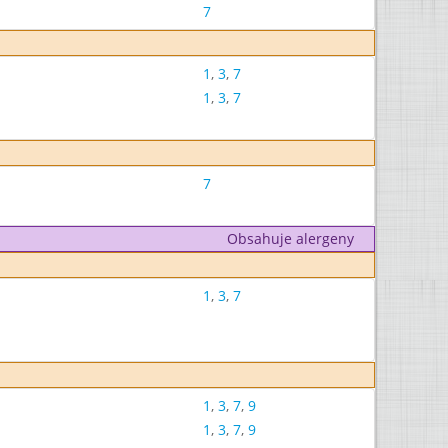
7
1
,
3
,
7
1
,
3
,
7
7
Obsahuje alergeny
1
,
3
,
7
1
,
3
,
7
,
9
1
,
3
,
7
,
9