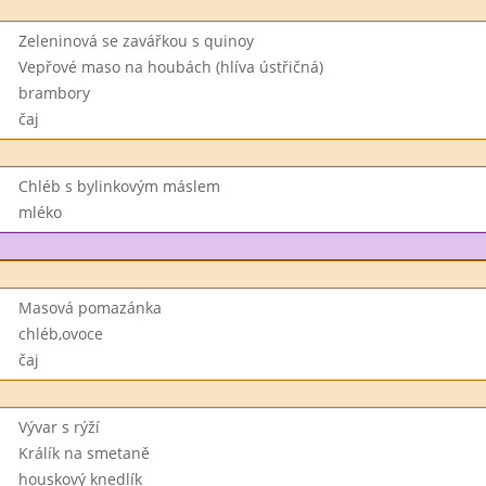
Zeleninová se zavářkou s quinoy
Vepřové maso na houbách (hlíva ústřičná)
brambory
čaj
Chléb s bylinkovým máslem
mléko
Masová pomazánka
chléb,ovoce
čaj
Vývar s rýží
Králík na smetaně
houskový knedlík