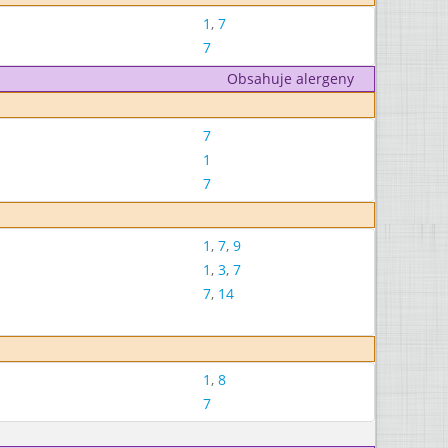
1
,
7
7
Obsahuje alergeny
7
1
7
1
,
7
,
9
1
,
3
,
7
7
,
14
1
,
8
7