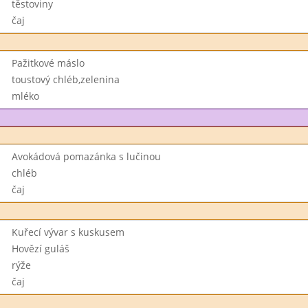
těstoviny
čaj
Pažitkové máslo
toustový chléb,zelenina
mléko
Avokádová pomazánka s lučinou
chléb
čaj
Kuřecí vývar s kuskusem
Hovězí guláš
rýže
čaj