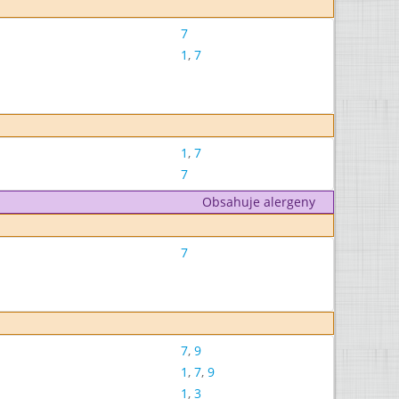
7
1
,
7
1
,
7
7
Obsahuje alergeny
7
7
,
9
1
,
7
,
9
1
,
3