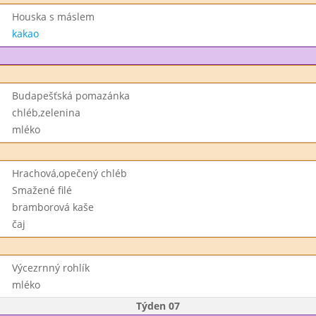
Houska s máslem
kakao
Budapešťská pomazánka
chléb,zelenina
mléko
Hrachová,opečený chléb
Smažené filé
bramborová kaše
čaj
Výcezrnný rohlík
mléko
Týden 07