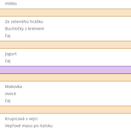
mléko
Ze zeleného hrášku
Buchtičky s krémem
čaj
Jogurt
čaj
Makovka
ovoce
čaj
Krupicová s vejci
Vepřové maso po italsku